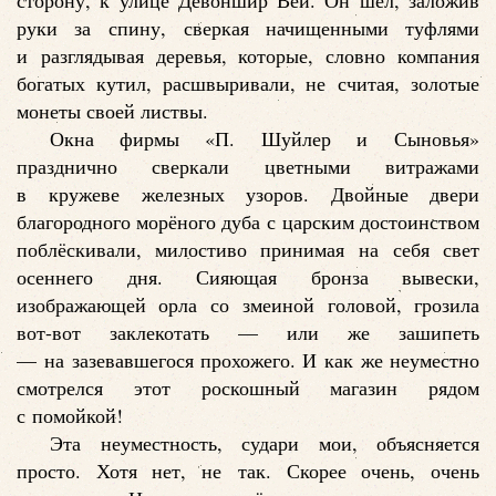
сторону, к улице Девоншир Вей. Он шёл, заложив
руки за спину, сверкая начищенными туфлями
и разглядывая деревья, которые, словно компания
богатых кутил, расшвыривали, не считая, золотые
монеты своей листвы.
Окна фирмы «П. Шуйлер и Сыновья»
празднично сверкали цветными витражами
в кружеве железных узоров. Двойные двери
благородного морёного дуба с царским достоинством
поблёскивали, милостиво принимая на себя свет
осеннего дня. Сияющая бронза вывески,
изображающей орла со змеиной головой, грозила
вот-вот заклекотать — или же зашипеть
— на зазевавшегося прохожего. И как же неуместно
смотрелся этот роскошный магазин рядом
с помойкой!
Эта неуместность, судари мои, объясняется
просто. Хотя нет, не так. Скорее очень, очень