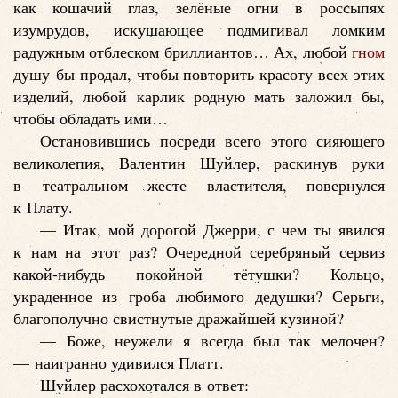
как кошачий глаз, зелёные огни в россыпях
изумрудов, искушающее подмигивал ломким
радужным отблеском бриллиантов… Ах, любой
гном
душу бы продал, чтобы повторить красоту всех этих
изделий, любой карлик родную мать заложил бы,
чтобы обладать ими…
Остановившись посреди всего этого сияющего
великолепия, Валентин Шуйлер, раскинув руки
в театральном жесте властителя, повернулся
к Плату.
— Итак, мой дорогой Джерри, с чем ты явился
к нам на этот раз? Очередной серебряный сервиз
какой-нибудь покойной тётушки? Кольцо,
украденное из гроба любимого дедушки? Серьги,
благополучно свистнутые дражайшей кузиной?
— Боже, неужели я всегда был так мелочен?
— наигранно удивился Платт.
Шуйлер расхохотался в ответ: