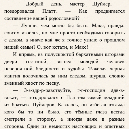
— Добрый день, мастер Шуйлер, —
поздоровался Платт. — Как продвигается
составление вашей родословной?
— Лучше, чем могло бы быть. Макс, правда,
совсем извёлся, но мне просто необходимо говорить
с дедом, а иначе как же я точнее узнаю о прошлом
нашей семьи? О, вот кстати, и Макс!
И впрямь, из полускрытой бархатными шторами
двери гостиной, вышел молодой человек
невероятной бледности и худобы. Тяжёлая чёрная
мантия волочилась за ним следом, шурша, словно
змеиный хвост по песку.
— З-з-здр-р-равствуйте, г-г-господин адв-в-
вокат, — поздоровался с Платтом самый младший
из братьев Шуйлеров. Казалось, он избегал взгляда
кого бы то ни было, его тёмные глаза всегда
смотрели в сторону, а иногда даже в разные
стороны. Один из немногих настоящих и опытных