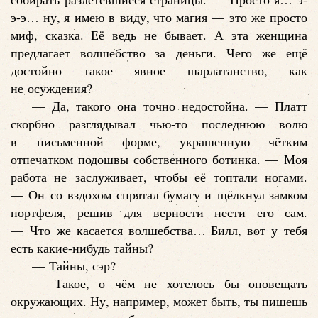
э-э… ну, я имею в виду, что магия — это же просто
миф, сказка. Её ведь не бывает. А эта женщина
предлагает волшебство за деньги. Чего же ещё
достойно такое явное шарлатанство, как
не осуждения?
— Да, такого она точно недостойна. — Платт
скорбно разглядывал чью-то последнюю волю
в письменной форме, украшенную чётким
отпечатком подошвы собственного ботинка. — Моя
работа не заслуживает, чтобы её топтали ногами.
— Он со вздохом спрятал бумагу и щёлкнул замком
портфеля, решив для верности нести его сам.
— Что же касается волшебства… Билл, вот у тебя
есть какие-нибудь тайны?
— Тайны, сэр?
— Такое, о чём не хотелось бы оповещать
окружающих. Ну, например, может быть, ты пишешь