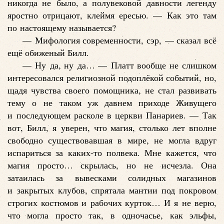
никогда не было, а полувековой давности легенду
яростно отрицают, клеймя ересью. — Как это там
по настоящему называется?
— Мифология современности, сэр, — сказал всё
ещё обиженый Билл.
— Ну да, ну да… — Платт вообще не слишком
интересовался религиозной подоплёкой событий, но,
щадя чувства своего помощника, не стал развивать
тему о не таком уж давнем приходе Живущего
и последующем расколе в церкви Панариев. — Так
вот, Билл, я уверен, что магия, столько лет вполне
свободно существовавшая в мире, не могла вдруг
испариться за каких-то полвека. Мне кажется, что
магия просто… скрылась, но не исчезла. Она
затаилась за вывесками солидных магазинов
и закрытых клубов, спрятала мантии под покровом
строгих костюмов и рабочих курток… И я не верю,
что могла просто так, в одночасье, как эльфы,