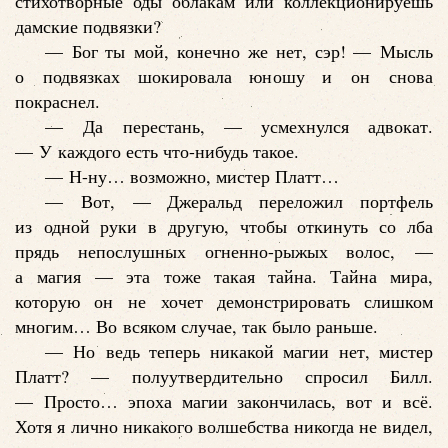
стихотворные оды облакам или коллекционируешь
дамские подвязки?
— Бог ты мой, конечно же нет, сэр! — Мысль
о подвязках шокировала юношу и он снова
покраснел.
— Да перестань, — усмехнулся адвокат.
— У каждого есть что-нибудь такое.
— Н-ну… возможно, мистер Платт…
— Вот, — Джеральд переложил портфель
из одной руки в другую, чтобы откинуть со лба
прядь непослушных огненно-рыжых волос, —
а магия — эта тоже такая тайна. Тайна мира,
которую он не хочет демонстрировать слишком
многим… Во всяком случае, так было раньше.
— Но ведь теперь никакой магии нет, мистер
Платт? — полуутвердительно спросил Билл.
— Просто… эпоха магии закончилась, вот и всё.
Хотя я лично никакого волшебства никогда не видел,