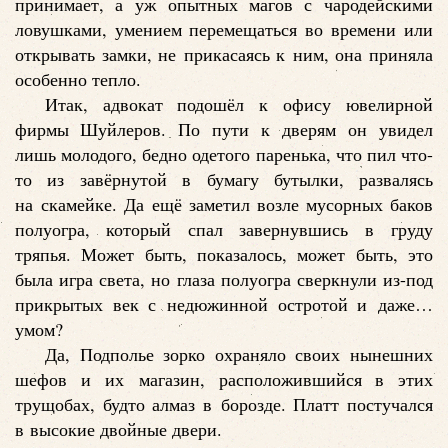
принимает, а уж опытных магов с чародейскими
ловушками, умением перемещаться во времени или
открывать замки, не прикасаясь к ним, она приняла
особенно тепло.
Итак, адвокат подошёл к офису ювелирной
фирмы Шуйлеров. По пути к дверям он увидел
лишь молодого, бедно одетого паренька, что пил что-
то из завёрнутой в бумагу бутылки, развалясь
на скамейке. Да ещё заметил возле мусорных баков
полуогра, который спал завернувшись в груду
тряпья. Может быть, показалось, может быть, это
была игра света, но глаза полуогра сверкнули из-под
прикрытых век с недюжинной остротой и даже…
умом?
Да, Подполье зорко охраняло своих нынешних
шефов и их магазин, расположившийся в этих
трущобах, будто алмаз в борозде. Платт постучался
в высокие двойные двери.