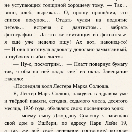
не уступающих толщиной хорошему тому. — Так…
вино, хлеб, вырезка… О, прошу прощения, это
список покупок… Отдать чулки на поднятие
петель… встреча с дантистом… забрать
фотографии… Да это же квитанция из фотоателье,
я ещё уже неделю ищу! Ах вот, наконец-то!
— И она протянула адвокату довольно замызганный,
в глубоких сгибах листок.
— Ну-с, посмотрим… — Платт повернул бумагу
так, чтобы на неё падал свет из окна. Завещание
гласило:
«Последняя воля Лестера Марка Солюша.
Я, Лестер Марк Солюш, находясь в здравом уме
и твёрдой памяти, сегодня, седьмого числа, десятого
месяца, 1936 года, объявляю свою последнюю волю:
— моему сыну Джордану Солюшу я завещаю
свой дом в Эшбери, по адресу Парк Лейн 19,
а так же всё своё денежное состояние, которое