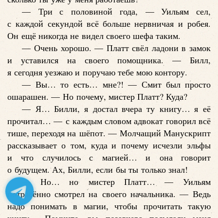
— Три с половиной года, — Уильям сел,
с каждой секундой всё больше нервничая и робея.
Он ещё никогда не видел своего шефа таким.
— Очень хорошо. — Платт свёл ладони в замок
и уставился на своего помощника. — Билл,
я сегодня уезжаю и поручаю тебе мою контору.
— Вы… то есть… мне?! — Смит был просто
ошарашен. — Но почему, мистер Платт? Куда?
— Я… Билли, я достал вчера ту книгу… я её
прочитал… — с каждым словом адвокат говорил всё
тише, переходя на шёпот. — Молчащий Манускрипт
рассказывает о том, куда и почему исчезли эльфы
и что случилось с магией… и она говорит
о будущем. Ах, Билли, если бы ты только знал!
— Но… но мистер Платт… — Уильям
потрясённо смотрел на своего начальника. — Ведь
надо понимать в магии, чтобы прочитать такую