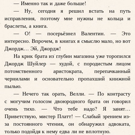
— Именно так и даже больше!
— Ну, сегодня я решил встать на путь
исправления, поэтому мне нужны не кольца и
браслеты, а книга.
— О! — посерьёзнел Валентин. — Это
интересно. Впрочем, в книгах я смыслю мало, но вот
Джордж… Эй, Джордж!
На крик брата из глубин магазина уже торопился
Джордж Шуйлер — худой, с породистым лицом
потомственного аристократа, перепачканный
чернилами и основательно пропахший книжной
пылью.
— Нечего так орать, Велли. — По контрасту
с могучим голосом двоюродного брата он говорил
очень тихо. — Что тебе надо? Я занят…
Приветствую, мистер Платт! — Слабый зрением из-
за постоянного чтения, он обнаружил адвоката,
только подойдя к нему едва ли не вплотную.