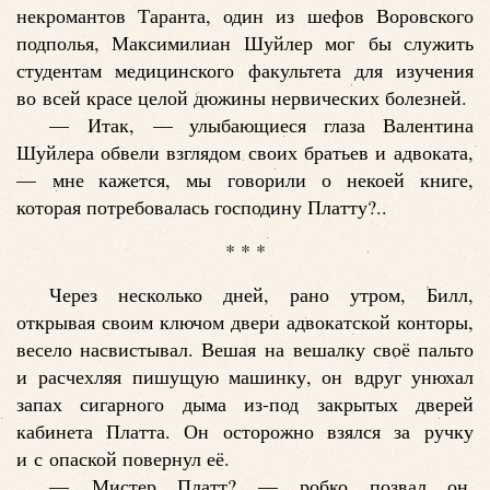
некромантов Таранта, один из шефов Воровского
подполья, Максимилиан Шуйлер мог бы служить
студентам медицинского факультета для изучения
во всей красе целой дюжины нервических болезней.
— Итак, — улыбающиеся глаза Валентина
Шуйлера обвели взглядом своих братьев и адвоката,
— мне кажется, мы говорили о некоей книге,
которая потребовалась господину Платту?..
* * *
Через несколько дней, рано утром, Билл,
открывая своим ключом двери адвокатской конторы,
весело насвистывал. Вешая на вешалку своё пальто
и расчехляя пишущую машинку, он вдруг унюхал
запах сигарного дыма из-под закрытых дверей
кабинета Платта. Он осторожно взялся за ручку
и с опаской повернул её.
— Мистер Платт? — робко позвал он.