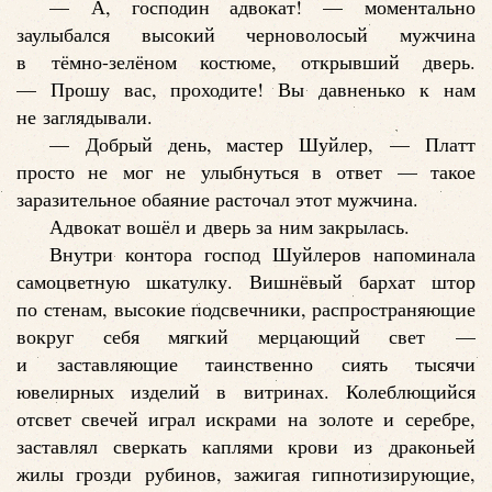
— А, господин адвокат! — моментально
заулыбался высокий черноволосый мужчина
в тёмно-зелёном костюме, открывший дверь.
— Прошу вас, проходите! Вы давненько к нам
не заглядывали.
— Добрый день, мастер Шуйлер, — Платт
просто не мог не улыбнуться в ответ — такое
заразительное обаяние расточал этот мужчина.
Адвокат вошёл и дверь за ним закрылась.
Внутри контора господ Шуйлеров напоминала
самоцветную шкатулку. Вишнёвый бархат штор
по стенам, высокие подсвечники, распространяющие
вокруг себя мягкий мерцающий свет —
и заставляющие таинственно сиять тысячи
ювелирных изделий в витринах. Колеблющийся
отсвет свечей играл искрами на золоте и серебре,
заставлял сверкать каплями крови из драконьей
жилы грозди рубинов, зажигая гипнотизирующие,