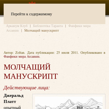
Перейти к содержимому
Арканум Клуб
Библиотека Таранта
Фанфики мира
Arcanum
Молчащий манускрипт
Автор: Zoltan. Дата публикации:
25 июля 2011
. Опубликовано в
Фанфики мира Arcanum
.
МОЛЧАЩИЙ
МАНУСКРИПТ
Действующие лица:
Джеральд
Платт
опытный