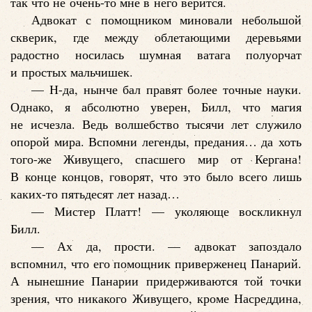
так что не очень-то мне в него верится.
Адвокат с помощником миновали небольшой
скверик, где между облетающими деревьями
радостно носилась шумная ватага полуорчат
и простых мальчишек.
— Н-да, нынче бал правят более точные науки.
Однако, я абсолютно уверен, Билл, что магия
не исчезла. Ведь волшебство тысячи лет служило
опорой мира. Вспомни легенды, предания… да хоть
того-же Живущего, спасшего мир от Кергана!
В конце концов, говорят, что это было всего лишь
каких-то пятьдесят лет назад…
— Мистер Платт! — уколяюще воскликнул
Билл.
— Ах да, прости. — адвокат запоздало
вспомнил, что его помощник приверженец Панарий.
А нынешние Панарии придерживаются той точки
зрения, что никакого Живущего, кроме Насреддина,