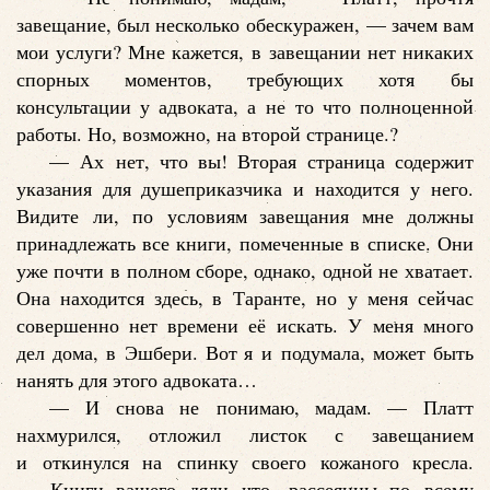
завещание, был несколько обескуражен, — зачем вам
мои услуги? Мне кажется, в завещании нет никаких
спорных моментов, требующих хотя бы
консультации у адвоката, а не то что полноценной
работы. Но, возможно, на второй странице.?
— Ах нет, что вы! Вторая страница содержит
указания для душеприказчика и находится у него.
Видите ли, по условиям завещания мне должны
принадлежать все книги, помеченные в списке. Они
уже почти в полном сборе, однако, одной не хватает.
Она находится здесь, в Таранте, но у меня сейчас
совершенно нет времени её искать. У меня много
дел дома, в Эшбери. Вот я и подумала, может быть
нанять для этого адвоката…
— И снова не понимаю, мадам. — Платт
нахмурился, отложил листок с завещанием
и откинулся на спинку своего кожаного кресла.
— Книги вашего дяди что, рассеянны по всему