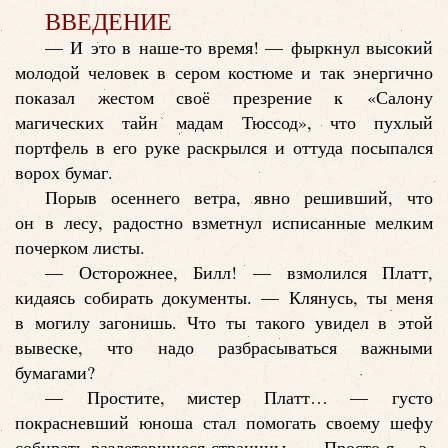
ВВЕДЕНИЕ
— И это в наше-то время! — фыркнул высокий
молодой человек в сером костюме и так энергично
показал жестом своё презрение к «Салону
магических тайн мадам Тюссод», что пухлый
портфель в его руке раскрылся и оттуда посыпался
ворох бумаг.
Порыв осеннего ветра, явно решивший, что
он в лесу, радостно взметнул исписанные мелким
почерком листы.
— Осторожнее, Билл! — взмолился Платт,
кидаясь собирать документы. — Клянусь, ты меня
в могилу загонишь. Что ты такого увидел в этой
вывеске, что надо разбрасываться важными
бумагами?
— Простите, мистер Платт… — густо
покрасневший юноша стал помогать своему шефу
собирать разлетевшиеся страницы. — Просто я… э-