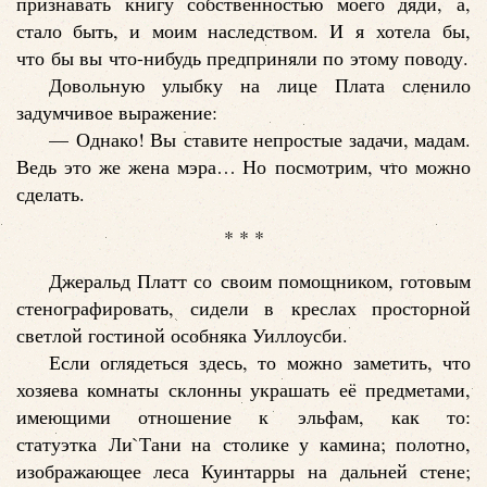
признавать книгу собственностью моего дяди, а,
стало быть, и моим наследством. И я хотела бы,
что бы вы что-нибудь предприняли по этому поводу.
Довольную улыбку на лице Плата сленило
задумчивое выражение:
— Однако! Вы ставите непростые задачи, мадам.
Ведь это же жена мэра… Но посмотрим, что можно
сделать.
* * *
Джеральд Платт со своим помощником, готовым
стенографировать, сидели в креслах просторной
светлой гостиной особняка Уиллоусби.
Если оглядеться здесь, то можно заметить, что
хозяева комнаты склонны украшать её предметами,
имеющими отношение к эльфам, как то:
статуэтка Ли`Тани на столике у камина; полотно,
изображающее леса Куинтарры на дальней стене;