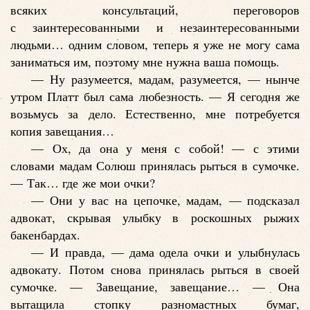
всяких консультаций, переговоров
с заинтересованными и незаинтересованными
людьми… одним словом, теперь я уже не могу сама
заниматься им, поэтому мне нужна ваша помощь.
— Ну разумеется, мадам, разумеется, — нынче
утром Платт был сама любезность. — Я сегодня же
возьмусь за дело. Естественно, мне потребуется
копия завещания…
— Ох, да она у меня с собой! — с этими
словами мадам Солюш принялась рыться в сумочке.
— Так… где же мои очки?
— Они у вас на цепочке, мадам, — подсказал
адвокат, скрывая улыбку в роскошных рыжих
бакенбардах.
— И правда, — дама одела очки и улыбнулась
адвокату. Потом снова принялась рыться в своей
сумочке. — Завещание, завещание… — Она
вытащила стопку разномастных бумаг,