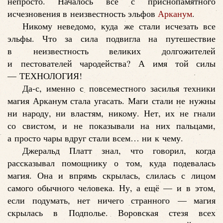
непросто. Началось всё с приснопамятного
исчезновения в неизвестность эльфов
Арканум
.
Никому неведомо, куда же стали исчезать все
эльфы. Что за сила подвигла на путешествие
в неизвестность великих долгожителей
и пестователей чародейства? А имя той силы
— ТЕХНОЛОГИЯ!
Да-с, именно с повсеместного засилья техники
магия Арканум стала угасать. Маги стали не нужны
ни народу, ни властям, никому. Нет, их не гнали
со свистом, и не показывали на них пальцами,
а просто чары вдруг стали всем… ни к чему.
Джеральд Платт знал, что говорил, когда
рассказывал помощнику о том, куда подевалась
магия. Она и впрямь скрылась, слилась с лицом
самого обычного человека. Ну, а ещё — и в этом,
если подумать, нет ничего странного — магия
скрылась в Подполье. Воровская стезя всех