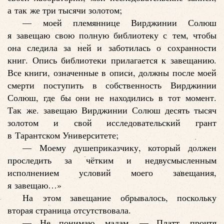
а так же три тысячи золотом;
— моей племяннице Вирджинии Солюш
я завещаю свою полную библиотеку с тем, чтобы
она следила за ней и заботилась о сохранности
книг. Опись библиотеки прилагается к завещанию.
Все книги, означенные в описи, должны после моей
смерти поступить в собственность Вирджинии
Солюш, где бы они не находились в тот момент.
Так же. завещаю Вирджинии Солюш десять тысяч
золотом и свой исследовательский грант
в Тарантском Университете;
— Моему душеприказчику, который должен
проследить за чётким и недвусмысленным
исполнением условий моего завещания,
я завещаю…»
На этом завещание обрывалось, поскольку
вторая страница отсутствовала.
— Не понимаю, мадам, — Платт, прочтя