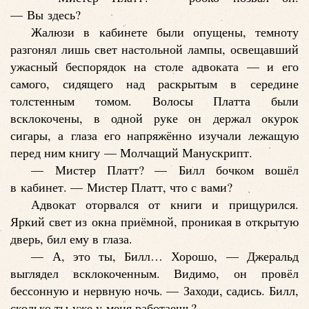
— Вы здесь?
Жалюзи в кабинете были опущены, темноту
разгонял лишь свет настольной лампы, освещавший
ужасный беспорядок на столе адвоката — и его
самого, сидящего над раскрытым в середине
толстенным томом. Волосы Платта были
всклокочены, в одной руке он держал окурок
сигары, а глаза его напряжённо изучали лежащую
перед ним книгу — Молчащий Манускрипт.
— Мистер Платт? — Билл бочком вошёл
в кабинет. — Мистер Платт, что с вами?
Адвокат оторвался от книги и прищурился.
Яркий свет из окна приёмной, проникая в открытую
дверь, бил ему в глаза.
— А, это ты, Билл… Хорошо, — Джеральд
выглядел всклокоченным. Видимо, он провёл
бессонную и нервную ночь. — Заходи, садись. Билл,
сколько ты уже у меня работаешь?