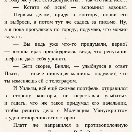
— Кстати об иске! — вспомнил адвокат.
— Первым делом, придя в контору, порви его
и выброси, а потом тут же садись за письмо. Ну,
а я пока прогуляюсь по городу, подумаю, что можно
сделать…
— Вы ведь уже что-то придумали, верно?
— юноша враз приободрился, видя, что репутация
шефа не даёт себя уронить.
— Беги скорее, Билли, — улыбнулся в ответ
Платт, — иначе пишущая машинка подумает, что
ты изменяешь ей с телеграфом.
И Уильям, всё ещё сжимая портфель, отправился
в сторону конторы, не переставая улыбаться
и гадать, что же такое придумал его начальник,
чтобы решить дело с Молчащим Манускриптом
к удовлетворению всех сторон.
Платт же направился в противоположную