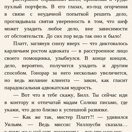
пухлый портфель. В его глазах, из-под огорчения
в связи с неудачной попыткой решить дело,
проглядывала святая уверенность в том, что шеф
может уладить любое дело, вне зависимости
от обстоятельств. До сих пор ведь так оно и было!
Платт, заглянув снизу вверх — что диктовалось
карличьим ростом адвоката — в расстроенное лицо
своего помощника, улыбнулся. В конце концов,
дело, вероятно, получится уладить и другим
способом. Гонорар за него несколько увеличится,
но ведь желание клиента — закон, как гласит
парадоксальная адвокатская мудрость.
— Вот что я тебе скажу, Билл. Ты сейчас иди
в контору и отпечатай мадам Солюш письмо, где
укажи, что дело близко к успешной развязке.
— Как же так, мистер Платт?! — удивился
Уильям. — Ведь миссис Уиллоусби сказала…
к тому же у неё есть документы… так что наш иск…