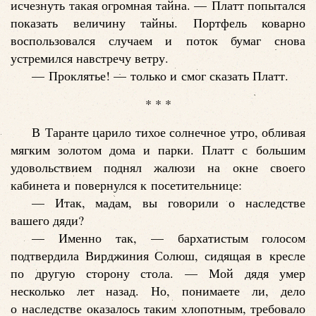
исчезнуть такая огромная тайна. — Платт попытался
показать величину тайны. Портфель коварно
воспользовался случаем и поток бумаг снова
устремился навстречу ветру.
— Проклятье! — только и смог сказать Платт.
* * *
В Таранте царило тихое солнечное утро, обливая
мягким золотом дома и парки. Платт с большим
удовольствием поднял жалюзи на окне своего
кабинета и повернулся к посетительнице:
— Итак, мадам, вы говорили о наследстве
вашего дяди?
— Именно так, — бархатистым голосом
подтвердила Вирджиния Солюш, сидящая в кресле
по другую сторону стола. — Мой дядя умер
несколько лет назад. Но, понимаете ли, дело
о наследстве оказалось таким хлопотным, требовало