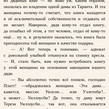
из дядиных книг — не знаю уж, каким образом,
оказалась во владении одной дамы из Таранта. И эта
женщина почему-то считает, что книга находится
в её исключительной собственности и отдавать её
не желает. Наверное, дядя кому-то отдал книгу,
да позабыл об этом, а тот человек, отдал её кому-то
ещё… ну и, в результате оказалось, что книга была
преподнесена той женщине в качестве подарка.
— А! Вот теперь я понимаю, — адвокат
с довольной улыбкой откинулся на спинку кресла.
— И, стало быть, вам нужно истребовать книгу
у этой женщины на основании завещания вашего
дяди.
— Вы абсолютно точно всё поняли, господин
Платт! —обрадовалась женщина. -Эта дама…
кажется, миссис Уилсон… или Уэлетнби?..
а может… Уиллоусби? Да точно, ту даму зовут
Тереза Уиллоусби… так вот, она отказывается