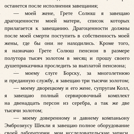
останется после исполнения завещания;
— моей жене, Грете Солюш я завещаю
драгоценности моей матери, список которых
прилагается к завещанию. Драгоценности должны
после моей смерти поступить в собственность моей
жены, где бы они не находились. Кроме того,
я назначаю Грете Солюш пенсион в размере
полутора тысяч золотом в месяц и прошу своего
душеприказчика проследить за выплатой пенсиона;
— моему слуге Борску, за многолетнюю
и преданную службу, я завещаю три тысячи золотом;
— моему дворецкому и его жене, супругам Колл,
я завещаю полный сервировочный комплект
на двенадцать персон из серебра, а так же две
тысячи золотом;
— моему доверенному и давнему компаньону
Эмброзиусу Шекли я завещаю полное оборудование
своей лаборатории, мои исследовательские записи,