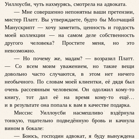
Уиллоусби, чуть нахмурясь, смотрела на адвоката.
— Мне совершенно непонятны ваши претензии,
мистер Платт. Вы утверждаете, будто бы Молчащий
Манускрипт — хочу заметить, ценность и гордость
моей коллекции — на самом деле собственность
другого человека? Простите меня, но это
невозможно.
— Но почему же, мадам? — возразил Платт.
— Со всем моим уважением, но такие вещи
довольно часто случаются, в этом нет ничего
необычного. По словам моей клиентки, её дядя был
очень рассеянным человеком. Он одолжил кому-то
книгу, тот дал её на время кому-то ещё…
и в результате она попала к вам в качестве подарка.
Миссис Уиллоусби насмешливо вздёрнула
тонкую, тщательно подведённую бровь и качнула
вином в бокале:
— Боюсь, господин адвокат, я буду вынуждена