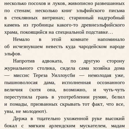
несколько посохов и луков, живописно развешанных
по стенам; несколько книг эльфийского письма
в стеклянных витринах; старинный надгробный
камень из гробницы какого-то древнеэльфийского
храма, покоящийся на специальной подставке…
Немало в этой комнате напоминало
об исчезнувшем невесть куда чародейском народе
эльфов.
Напротив адвоката, по другую сторону
журнального столика, сидела сама хозяйка дома
— миссис Тереза Уиллоусби — немолодая уже,
пышноволосая дама, исполненная осознанного
величия (хотя она, возможно, и чуть-чуть
переступила грань в употреблении румян, белил
и помады, призванных скрывать тот факт, что все,
увы, не молодеют).
Держа в тщательно ухоженной руке высокий
бокал с мягким арлендским мускателем, мадам