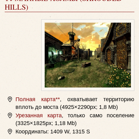
HILLS)
Полная карта
**
, охватывает территорию
вплоть до моста (4925×2290px; 1,8 Mb)
Урезанная карта
, только само поселение
(3325×1825px; 1,18 Mb)
Координаты: 1409 W, 1315 S