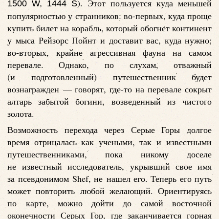
). Этот пользуется куда меньшей
1500 W, 1444 S
популярностью у странников: во-первых, куда проще
купить билет на корабль, который обогнет континент
у мыса Рейзорс Пойнт и доставит вас, куда нужно;
во-вторых, крайне агрессивная фауна на самом
перевале. Однако, по слухам, отважный
(и подготовленный) путешественник будет
вознагражден — говорят, где-то на перевале сокрыт
алтарь забытой богини, возведенный из чистого
золота.
Возможность перехода через Серые Горы долгое
время отрицалась как учеными, так и известными
путешественниками, пока никому доселе
не известный исследователь, укрывший свое имя
за псевдонимом Shef, не нашел его. Теперь его путь
может повторить любой желающий. Ориентируясь
по карте, можно дойти до самой восточной
оконечности Серых Гор, где заканчивается горная