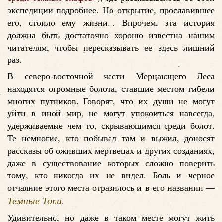
экспедиции подробнее. Но открытие, прославившее
его, стоило ему жизни... Впрочем, эта история
должна быть достаточно хорошо известна нашим
читателям, чтобы пересказывать ее здесь лишний
раз.
В северо-восточной части Мерцающего Леса
находятся огромные болота, ставшие местом гибели
многих путников. Говорят, что их души не могут
уйти в иной мир, не могут упокоиться навсегда,
удерживаемые чем то, скрывающимся среди болот.
Те немногие, кто побывал там и выжил, доносят
рассказы об оживших мертвецах и других созданиях,
даже в существование которых сложно поверить
тому, кто никогда их не видел. Боль и черное
отчаяние этого места отразилось и в его названии —
Темные Топи
.
Удивительно, но даже в таком месте могут жить