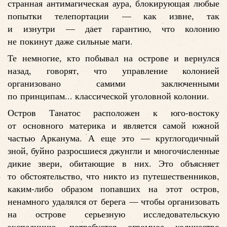
странная антимагическая аура, блокирующая любые
попытки телепортации — как извне, так
и изнутри — дает гарантию, что колонию
не покинут даже сильные маги.
Те немногие, кто побывал на острове и вернулся
назад, говорят, что управление колонией
организовано самими заключенными
по принципам... классической уголовной колонии.
Остров Танатос расположен к юго-востоку
от основного материка и является самой южной
частью Арканума. А еще это — круглогодичный
зной, буйно разросшиеся джунгли и многочисленные
дикие звери, обитающие в них. Это объясняет
то обстоятельство, что никто из путешественников,
каким-либо образом попавших на этот остров,
ненамного удалялся от берега — чтобы организовать
на острове серьезную исследовательскую
экспедицию, потребуется огромное количество