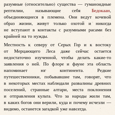
разумные (относительно) существа — гуманоидные
рептилии, называющие себя
Бедокаан
,
объединяющиеся в племена. Они ведут кочевой
образ жизни, живут только охотой и никогда
не вступают в контакты с разумными расами без
крайней на то нужды.
Местность к северу от Серых Гор и к востоку
от Мерцающего Леса даже сейчас остается
недостаточно изученной, чтобы делать какие-то
заявления о ней. По флоре и фауне эта область
напоминает юг континента. Редкие
путешественники, побывавшие там, говорят, что
в некоторых местах наблюдали развалины древних
поселений, странные алтари, места поклонения
и отправления культа. Что за народы жили там,
в каких богов они верили, куда и почему исчезли —
видимо, останется загадкой уже навсегда.