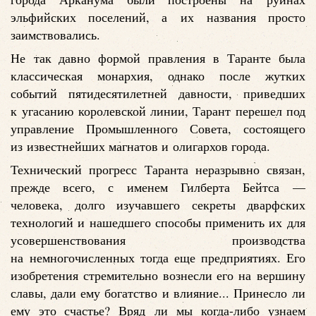
эльфийских поселений, а их названия просто
заимствовались.
Не так давно формой правления в Таранте была
классическая монархия, однако после жутких
событий пятидесятилетней давности, приведших
к угасанию королевской линии, Тарант перешел под
управление Промышленного Совета, состоящего
из известнейших магнатов и олигархов города.
Технический прогресс Таранта неразрывно связан,
прежде всего, с именем Гилберта Бейтса —
человека, долго изучавшего секреты дварфских
технологий и нашедшего способы применить их для
усовершенствования производства
на немногочисленных тогда еще предприятиях. Его
изобретения стремительно вознесли его на вершину
славы, дали ему богатство и влияние... Принесло ли
ему это счастье? Вряд ли мы когда-либо узнаем