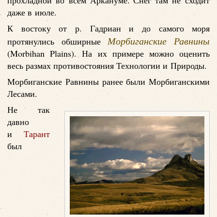
прохладной во всем Аркануме. Снег там не сходит
даже в июле.
К востоку от р. Гадриан и до самого моря
Морбиганские Равнины
протянулись обширные
(Morbihan Plains). На их примере можно оценить
весь размах противостояния Технологии и Природы.
Морбиганские Равнины ранее были Морбиганскими
Лесами.
Не так
давно
и
Тарант
был