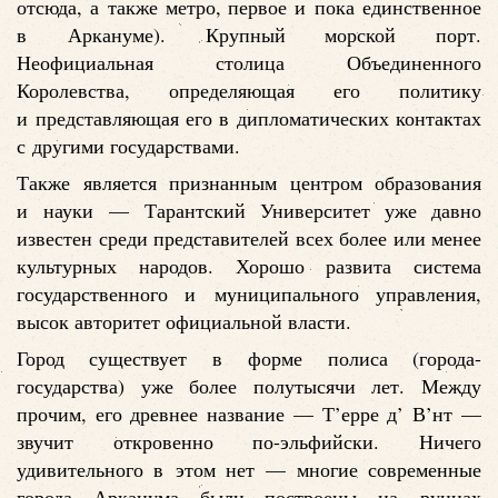
отсюда, а также метро, первое и пока единственное
в Аркануме). Крупный морской порт.
Неофициальная столица Объединенного
Королевства, определяющая его политику
и представляющая его в дипломатических контактах
с другими государствами.
Также является признанным центром образования
и науки — Тарантский Университет уже давно
известен среди представителей всех более или менее
культурных народов. Хорошо развита система
государственного и муниципального управления,
высок авторитет официальной власти.
Город существует в форме полиса (города-
государства) уже более полутысячи лет. Между
прочим, его древнее название — Т’ерре д’ В’нт —
звучит откровенно по-эльфийски. Ничего
удивительного в этом нет — многие современные
города Арканума были построены на руинах