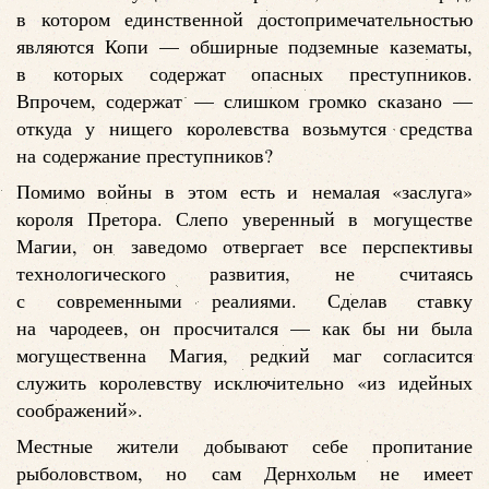
в котором единственной достопримечательностью
являются Копи — обширные подземные казематы,
в которых содержат опасных преступников.
Впрочем, содержат — слишком громко сказано —
откуда у нищего королевства возьмутся средства
на содержание преступников?
Помимо войны в этом есть и немалая «заслуга»
короля Претора. Слепо уверенный в могуществе
Магии, он заведомо отвергает все перспективы
технологического развития, не считаясь
с современными реалиями. Сделав ставку
на чародеев, он просчитался — как бы ни была
могущественна Магия, редкий маг согласится
служить королевству исключительно «из идейных
соображений».
Местные жители добывают себе пропитание
рыболовством, но сам Дернхольм не имеет