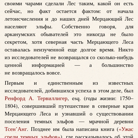
своими чарами сделали Лес таким, какой он есть
сейчас, но факт остается фактом: от начала
летоисчисления и до наших дней Мерцающий Лес
населяют эльфы. Собственно говоря, для
арканумских обывателей это никогда не было
секретом, хотя северная часть Мерцающего Леса
оставалась неизученной еще долгое время. Никто
из исследователей не возвращался со сколько-нибудь
ценной информацией — а большинство
не возвращалось вовсе.
Первым и единственным из известных
исследователей, добившихся успеха в этом деле, был
Ренфорд А. Тервиллигер
, esq. (годы жизни: 1750–
1804), совершивший путешествие в северные края
Мерцающего Леса и узнавший о существовании
поселения темных эльфов — мрачной деревни
Тсен’Анг
. Позднее им была написана книга (
«Ужас
среди темных эльфов»
), где рассказывалось об этой