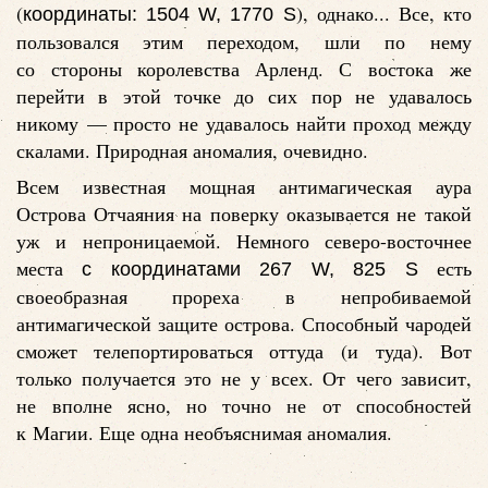
(
), однако... Все, кто
координаты: 1504 W, 1770 S
пользовался этим переходом, шли по нему
со стороны королевства Арленд. С востока же
перейти в этой точке до сих пор не удавалось
никому — просто не удавалось найти проход между
скалами. Природная аномалия, очевидно.
Всем известная мощная антимагическая аура
Острова Отчаяния на поверку оказывается не такой
уж и непроницаемой. Немного северо-восточнее
места
есть
с координатами 267 W, 825 S
своеобразная прореха в непробиваемой
антимагической защите острова. Способный чародей
сможет телепортироваться оттуда (и туда). Вот
только получается это не у всех. От чего зависит,
не вполне ясно, но точно не от способностей
к Магии. Еще одна необъяснимая аномалия.