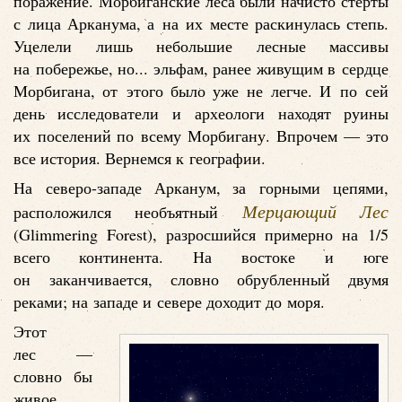
поражение. Морбиганские леса были начисто стерты
с лица Арканума, а на их месте раскинулась степь.
Уцелели лишь небольшие лесные массивы
на побережье, но... эльфам, ранее живущим в сердце
Морбигана, от этого было уже не легче. И по сей
день исследователи и археологи находят руины
их поселений по всему Морбигану. Впрочем — это
все история. Вернемся к географии.
На северо-западе Арканум, за горными цепями,
Мерцающий Лес
расположился необъятный
(Glimmering Forest), разросшийся примерно на 1/5
всего континента. На востоке и юге
он заканчивается, словно обрубленный двумя
реками; на западе и севере доходит до моря.
Этот
лес —
словно бы
живое