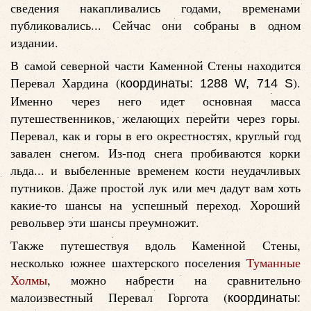
сведения накапливались годами, временами
публиковались... Сейчас они собраны в одном
издании.
В самой северной части Каменной Стены находится
Перевал Хардина (
).
координаты: 1288 W, 714 S
Именно через него идет основная масса
путешественников, желающих перейти через горы.
Перевал, как и горы в его окрестностях, круглый год
завален снегом. Из-под снега пробиваются корки
льда... и выбеленные временем кости неудачливых
путников. Даже простой лук или меч дадут вам хоть
какие-то шансы на успешный переход. Хороший
револьвер эти шансы преумножит.
Также путешествуя вдоль Каменной Стены,
несколько южнее шахтерского поселения
Туманные
Холмы
, можно набрести на сравнительно
малоизвестный Перевал Горгота (
координаты: