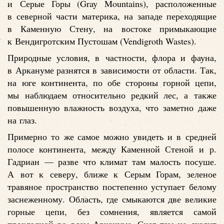
и Серые Горы (Gray Mountains), расположенные
в северной части материка, на западе переходящие
в Каменную Стену, на востоке примыкающие
к Вендигротским Пустошам (Vendigroth Wastes).
Природные условия, в частности, флора и фауна,
в Аркануме разнятся в зависимости от области. Так,
на юге континента, по обе стороны горной цепи,
мы наблюдаем относительно редкий лес, а также
повышенную влажность воздуха, что заметно даже
на глаз.
Примерно то же самое можно увидеть и в средней
полосе континента, между Каменной Стеной и р.
Гадриан — разве что климат там малость посуше.
А вот к северу, ближе к Серым Горам, зеленое
травяное пространство постепенно уступает белому
заснеженному. Область, где смыкаются две великие
горные цепи, без сомнения, является самой