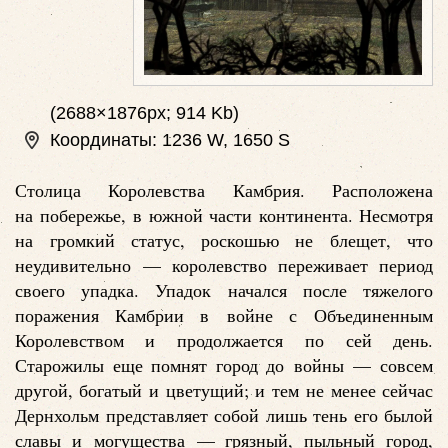
(2688×1876px; 914 Kb)
Координаты: 1236 W, 1650 S
Столица Королевства Камбрия. Расположена
на побережье, в южной части континента. Несмотря
на громкий статус, роскошью не блещет, что
неудивительно — королевство переживает период
своего упадка. Упадок начался после тяжелого
поражения Камбрии в войне с Объединенным
Королевством и продолжается по сей день.
Старожилы еще помнят город до войны — совсем
другой, богатый и цветущий; и тем не менее сейчас
Дернхольм представляет собой лишь тень его былой
славы и могущества — грязный, пыльный город,