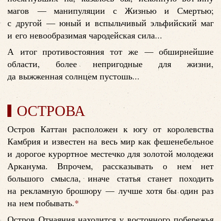
магов — манипуляции с Жизнью и Смертью;
с другой — юный и вспыльчивый эльфийский маг
и его невообразимая чародейская сила...
А итог противостояния тот же — обширнейшие
области, более непригодные для жизни,
да выжженная солнцем пустошь...
ОСТРОВА
Остров Каттан расположен к югу от королевства
Камбрия и известен на весь мир как фешенебельное
и дорогое курортное местечко для золотой молодежи
Арканума. Впрочем, рассказывать о нем нет
большого смысла, иначе статья станет походить
на рекламную брошюру — лучше хотя бы один раз
на нем побывать.
*
Остров Отчаяния находится у восточного побережья