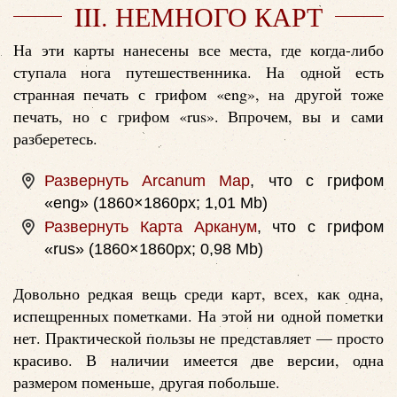
III. НЕМНОГО КАРТ
На эти карты нанесены все места, где когда-либо
ступала нога путешественника. На одной есть
странная печать с грифом «eng», на другой тоже
печать, но с грифом «rus». Впрочем, вы и сами
разберетесь.
Развернуть Arcanum Map
, что с грифом
«eng» (1860×1860px; 1,01 Mb)
Развернуть Карта Арканум
, что с грифом
«rus» (1860×1860px; 0,98 Mb)
Довольно редкая вещь среди карт, всех, как одна,
испещренных пометками. На этой ни одной пометки
нет. Практической пользы не представляет — просто
красиво. В наличии имеется две версии, одна
размером поменьше, другая побольше.