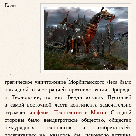
Если
трагическое уничтожение Морбиганского Леса было
наглядной иллюстрацией противостояния Природы
и Технологии, то вид Вендигротских Пустошей
в самой восточной части континента замечательно
отражает
конфликт Технологии и Магии
. С одной
стороны было вендигротское общество, общество
незаурядных технологов и изобретателей,
посягнувших на, казалось бы, исконную вотчину