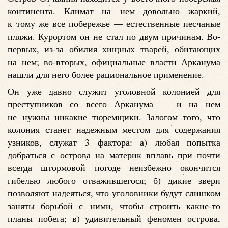
континента. Климат на нем довольно жаркий,
к тому же все побережье — естественные песчаные
пляжи. Курортом он не стал по двум причинам. Во-
первых, из-за обилия хищных тварей, обитающих
на нем; во-вторых, официальные власти Арканума
нашли для него более рациональное применение.
Он уже давно служит уголовной колонией для
преступников со всего Арканума — и на нем
не нужны никакие тюремщики. Залогом того, что
колония станет надежным местом для содержания
узников, служат 3 фактора: а) любая попытка
добраться с острова на материк вплавь при почти
всегда штормовой погоде неизбежно окончится
гибелью любого отважившегося; б) дикие звери
позволяют надеяться, что уголовники будут слишком
заняты борьбой с ними, чтобы строить какие-то
планы побега; в) удивительный феномен острова,