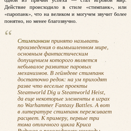
Действие происходило в стиле «стимпанк», или
«паропанк», что на великом и могучем звучит более
понятно, но менее благозвучно.
Стимпанком
принято называть
произведения о вымышленном мире,
основным фантастическим
допущением которого является
небывалое развитие паровых
механизмов. В геймдеве стимпанк
достаточно редок: на ум приходят
разве что веселые проекты
Steamworld Dig и Steamworld Heist,
да еще некоторые элементы в играх
по Warhammer Fantasy Battles. А вот
в литературе стимпанк переживает
расцвет. К примеру, первые три
тома отличного цикла Криса
Вудинга о похождениях команды