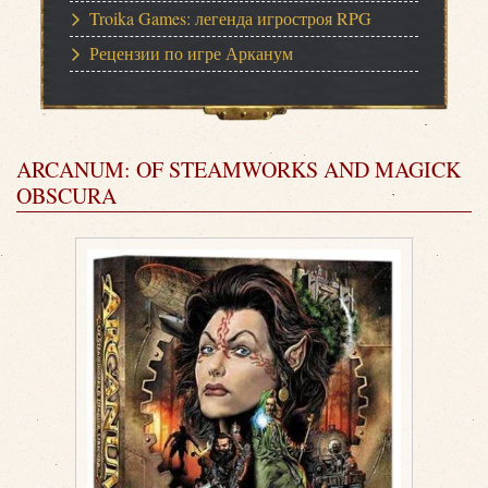
Troika Games: легенда игростроя RPG
Рецензии по игре Арканум
ARCANUM: OF STEAMWORKS AND MAGICK
OBSCURA