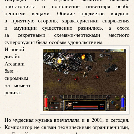
протагониста и пополнение инвентаря особо
ценными вещами. Обилие предметов вводило
в приятную оторопь, характеристики снаряжения
и амуниции существенно разнились, а охота
за секретными схемами-чертежами местного
супероружия была особым удовольствием.
Игровой
дизайн
Arcanum
был
скромным
на момент
релиза.
Но чудесная музыка впечатляла и в 2001, и сегодня.
Композитор не связан техническими ограничениями,
и Бен Худж записал для Arcanum потрясающее