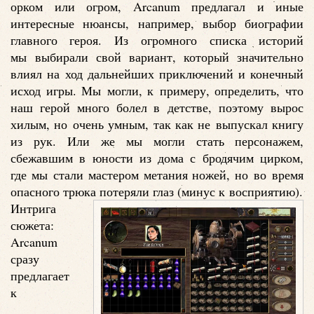
орком или огром, Arcanum предлагал и иные
интересные нюансы, например, выбор биографии
главного героя. Из огромного списка историй
мы выбирали свой вариант, который значительно
влиял на ход дальнейших приключений и конечный
исход игры. Мы могли, к примеру, определить, что
наш герой много болел в детстве, поэтому вырос
хилым, но очень умным, так как не выпускал книгу
из рук. Или же мы могли стать персонажем,
сбежавшим в юности из дома с бродячим цирком,
где мы стали мастером метания ножей, но во время
опасного трюка потеряли глаз (минус к восприятию).
Интрига
сюжета:
Arcanum
сразу
предлагает
к