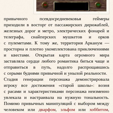
привычного псевдосредневековья геймеры
приходили в восторг от пассажирских дирижаблей,
железных дорог и метро, электрических фонарей и
телеграфа, снайперских мушкетов и орков
с пулеметами. К тому же, территория Арканум —
просторна и плотно укомплектована приключениями
и квестами. Открытая карта огромного мира
заставляла сердце любого романтика биться чаще и
отправиться в путь, надолго распрощавшись
с серыми буднями привычной и унылой реальности.
Стадия генерации персонажа демонстрировала
игроку все достижения «старой школы»: возня
с расами и характеристиками персонажа неизменно
увлекала и настраивала на нужную тональность.
Помимо привычных манипуляций с выбором между
человеком или
дварфом
,
эльфом
или
хоббитом
,