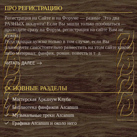
ПРО РЕГИСТРАЦИЮ
Регистрация на Сайте и на Форуме — разные. Это два
РАЗНЫХ аккаунта! Если Вы зашли только пообщаться —
проходите сразу на Форум, регистрация на сайте Вам не
нужна.
Регистрация нужна
только в том случае, если Вы
планируете самостоятельно разместить на этом сайте какой-
либо материал: фанфик, роман, повесть и т. д.
ЧИТАТЬ ДАЛЕЕ
ОСНОВНЫЕ РАЗДЕЛЫ
Мастерская Арканум Клуба
Библиотека фанфиков Arcanum
Музыкальные треки Arcanum
Графика Arcanum и около него