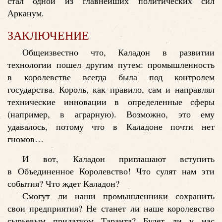
стал одной из главнейших политических сил
Арканум.
ЗАКЛЮЧЕНИЕ
Общеизвестно что, Каладон в развитии
технологии пошел другим путем: промышленность
в королевстве всегда была под контролем
государства. Король, как правило, сам и направлял
технические инновации в определенные сферы
(например, в аграрную). Возможно, это ему
удавалось, потому что в Каладоне почти нет
гномов…
И вот, Каладон приглашают вступить
в Объединенное Королевство! Что сулят нам эти
события? Что ждет Каладон?
Смогут ли наши промышленники сохранить
свои предприятия? Не станет ли наше королевство
сырьевым придатком Таранта? Будет ли у нас