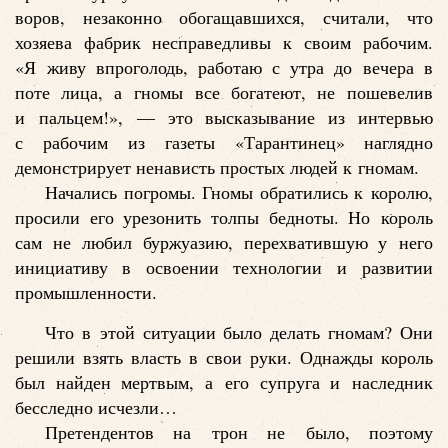
воров, незаконно обогащавшихся, считали, что
хозяева фабрик несправедливы к своим рабочим.
«Я живу впроголодь, работаю с утра до вечера в
поте лица, а гномы все богатеют, не пошевелив
и пальцем!», — это высказывание из интервью
с рабочим из газеты «Тарантинец» наглядно
демонстрирует ненависть простых людей к гномам.
Начались погромы. Гномы обратились к королю,
просили его урезонить толпы бедноты. Но король
сам не любил буржуазию, перехватившую у него
инициативу в освоении технологии и развитии
промышленности.
Что в этой ситуации было делать гномам? Они
решили взять власть в свои руки. Однажды король
был найден мертвым, а его супруга и наследник
бесследно исчезли…
Претендентов на трон не было, поэтому