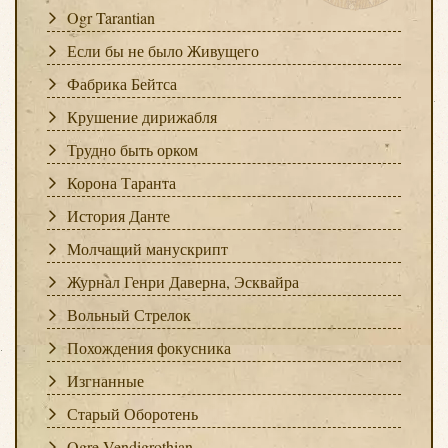
Ogr Tarantian
Если бы не было Живущего
Фабрика Бейтса
Крушение дирижабля
Трудно быть орком
Корона Таранта
История Данте
Молчащий манускрипт
Журнал Генри Даверна, Эсквайра
Вольный Стрелок
Похождения фокусника
Изгнанные
Старый Оборотень
Ogre Vendigrothian