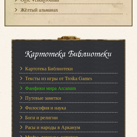
Жёлтый альманах
Картотека Библиотеки
Картотека Библиотеки
Тексты из игры от Troika Games
Фанфики мира Arcanum
Путевые заметки
Философия и наука
Боги и религии
Расы и народы в Арканум
Мифы, легенды, история