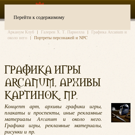
Перейти к содержимому
Арканум Клуб
Галереи Х. Т. Парнелла
Графика Arcanum и
около него
Портреты персонажей и NPC
ГРАФИКА ИГРЫ
ARCANUM, АРХИВЫ
КАРТИНОК, ПР.
Концепт арт, архивы графики игры,
плакаты и проспекты, иные рекламные
материалы Arcanum и около него.
Графика игры, рекламные материалы,
рисунки и пр.