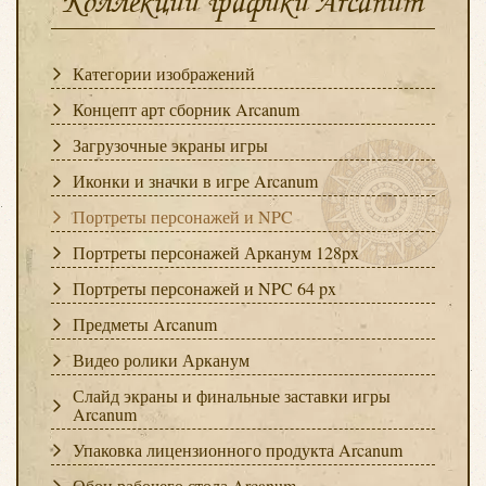
Коллекции графики Arcanum
Категории изображений
Концепт арт сборник Arcanum
Загрузочные экраны игры
Иконки и значки в игре Arcanum
Портреты персонажей и NPC
Портреты персонажей Арканум 128px
Портреты персонажей и NPC 64 px
Предметы Arcanum
Видео ролики Арканум
Слайд экраны и финальные заставки игры
Arcanum
Упаковка лицензионного продукта Arcanum
Обои рабочего стола Arcanum