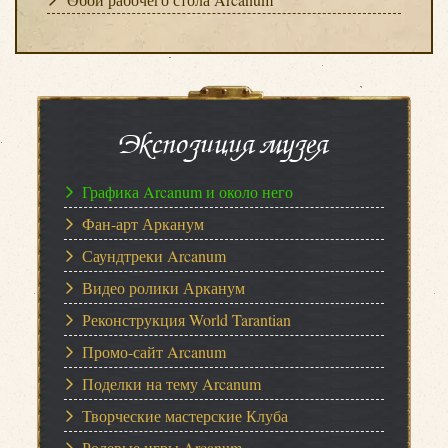
Экспозиция музея
Графика Arcanum и около него
Фан-арт Арканум
Саундтреки Arcanum
Видео ролики Арканум
Реконструкция World Tarantian
Промо-сайт Arcanum
Поделки на тему Arcanum
Творческие мастерские Клуба
Ролевые игры Arcanum