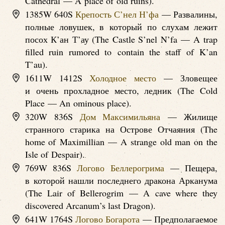
Cathedral — A place of old ruins).
1385W 640S
Крепость С’нел Н’фа
— Развалины,
полные ловушек, в который по слухам лежит
посох К’ан Т’ау (The Castle S’nel N’fa — A trap
filled ruin rumored to contain the staff of K’an
T’au).
1611W 1412S
Холодное место
— Зловещее
и очень прохладное место, ледник (The Cold
Place — An ominous place).
320W 836S
Дом Максимильяна
— Жилище
странного старика на Острове Отчаяния (The
home of Maximillian — A strange old man on the
Isle of Despair).
769W 836S
Логово Беллерогрима
— Пещера,
в которой нашли последнего дракона Арканума
(The Lair of Bellerogrim — A cave where they
discovered Arcanum’s last Dragon).
641W 1764S
Логово Богарота
— Предполагаемое