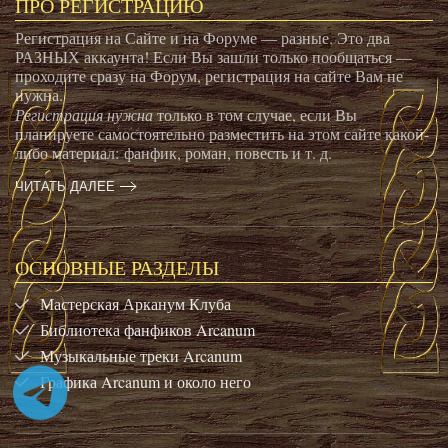
ПРО РЕГИСТРАЦИЮ
Регистрация на Сайте и на Форуме — разные. Это два
РАЗНЫХ аккаунта! Если Вы зашли только пообщаться —
проходите сразу на Форум, регистрация на сайте Вам не
нужна.
Регистрация нужна
только в том случае, если Вы
планируете самостоятельно разместить на этом сайте какой-
либо материал: фанфик, роман, повесть и т. д.
ЧИТАТЬ ДАЛЕЕ
ОСНОВНЫЕ РАЗДЕЛЫ
Мастерская Арканум Клуба
Библиотека фанфиков Arcanum
Музыкальные треки Arcanum
Графика Arcanum и около него