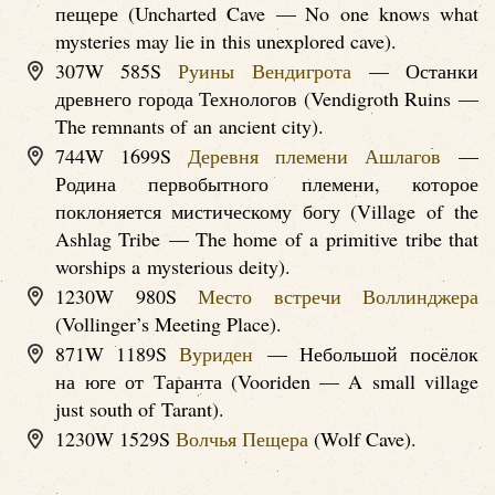
пещере (Uncharted Cave — No one knows what
mysteries may lie in this unexplored cave).
307W 585S
Руины Вендигрота
— Останки
древнего города Технологов (Vendigroth Ruins —
The remnants of an ancient city).
744W 1699S
Деревня племени Ашлагов
—
Родина первобытного племени, которое
поклоняется мистическому богу (Village of the
Ashlag Tribe — The home of a primitive tribe that
worships a mysterious deity).
1230W 980S
Место встречи Воллинджера
(Vollinger’s Meeting Place).
871W 1189S
Вуриден
— Небольшой посёлок
на юге от Таранта (Vooriden — A small village
just south of Tarant).
1230W 1529S
Волчья Пещера
(Wolf Cave).