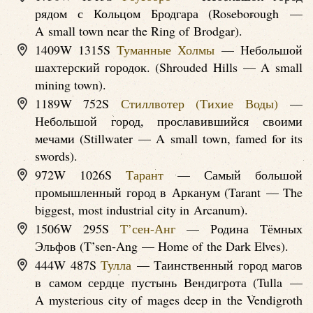
рядом с Кольцом Бродгара (Roseborough —
A small town near the Ring of Brodgar).
1409W 1315S
Туманные Холмы
— Небольшой
шахтерский городок. (Shrouded Hills — A small
mining town).
1189W 752S
Стиллвотер (Тихие Воды)
—
Небольшой город, прославившийся своими
мечами (Stillwater — A small town, famed for its
swords).
972W 1026S
Тарант
— Самый большой
промышленный город в Арканум (Tarant — The
biggest, most industrial city in Arcanum).
1506W 295S
Т’сен-Анг
— Родина Тёмных
Эльфов (T’sen-Ang — Home of the Dark Elves).
444W 487S
Тулла
— Таинственный город магов
в самом сердце пустынь Вендигрота (Tulla —
A mysterious city of mages deep in the Vendigroth