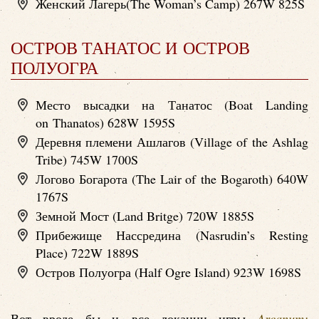
Женский Лагерь(The Woman’s Camp) 267W 825S
ОСТРОВ ТАНАТОС И ОСТРОВ
ПОЛУОГРА
Место высадки на Танатос (Boat Landing
on Thanatos) 628W 1595S
Деревня племени Ашлагов (Village of the Ashlag
Tribe) 745W 1700S
Логово Богарота (The Lair of the Bogaroth) 640W
1767S
Земной Мост (Land Britge) 720W 1885S
Прибежище Нассредина (Nasrudin’s Resting
Place) 722W 1889S
Остров Полуогра (Half Ogre Island) 923W 1698S
Вот вроде бы и все локации игры
Arcanum: