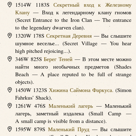
1514W 1183S
Секретный вход к Железному
Клану
— Вход к легендарному клану гномов
(Secret Entrance to the Iron Clan — The entrance
to the legendary dwarven clan).
1320W 178S
Секретная Деревня
— Вы слышите
шумное веселье... (Secret Village — You hear
high pitched rejoicing...).
346W 825S
Берег Теней
— В этом месте можно
найти много необычных предметов (Shades
Beach — A place reputed to be full of strange
objects).
1450W 1323S
Хижина Саймона Фаркуса.
(Simon
Fahrkus’ Shack).
1261W 476S
Маленький лагерь
— Маленький
лагерь, заметный издалека (Small Camp —
A small camp is visible from a distance).
1595W 879S
Маленький Пруд
— Вы слышите