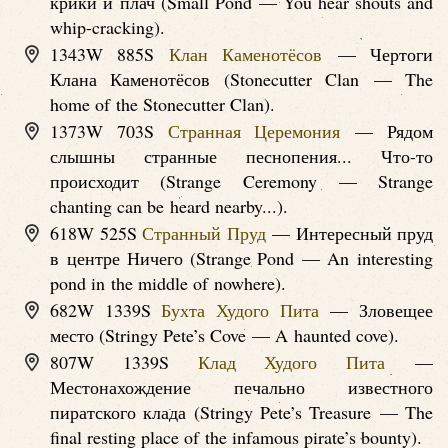
крики и плач (Small Pond — You hear shouts and
whip-cracking).
1343W 885S
Клан Каменотёсов
— Чертоги
Клана Каменотёсов (Stonecutter Clan — The
home of the Stonecutter Clan).
1373W 703S
Странная Церемония
— Рядом
слышны странные песнопения... Что-то
происходит (Strange Ceremony — Strange
chanting can be heard nearby...).
618W 525S
Странный Пруд
— Интересный пруд
в центре Ничего (Strange Pond — An interesting
pond in the middle of nowhere).
682W 1339S
Бухта Худого Пита
— Зловещее
место (Stringy Pete’s Cove — A haunted cove).
807W 1339S
Клад Худого Пита
—
Местонахождение печально известного
пиратского клада (Stringy Pete’s Treasure — The
final resting place of the infamous pirate’s bounty).