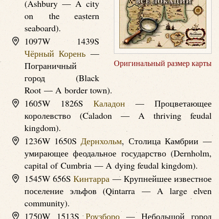
(Ashbury — A city
on the eastern
seaboard).
1097W 1439S
Чёрный Корень
—
Оригинальный размер карты
Пограничный
город (Black
Root — A border town).
1605W 1826S
Каладон
— Процветающее
королевство (Caladon — A thriving feudal
kingdom).
1236W 1650S
Дернхольм
, Столица Камбрии —
умирающее феодальное государство (Dernholm,
capital of Cumbria — A dying feudal kingdom).
1545W 656S
Кинтарра
— Крупнейшее известное
поселение эльфов (Qintarra — A large elven
community).
1750W 1513S
Роузборо
— Небольшой город