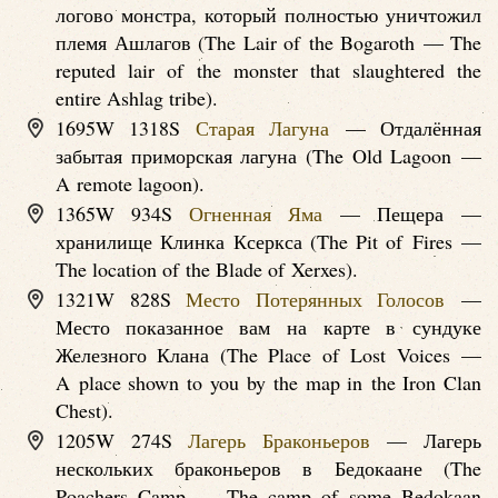
логово монстра, который полностью уничтожил
племя Ашлагов (The Lair of the Bogaroth — The
reputed lair of the monster that slaughtered the
entire Ashlag tribe).
1695W 1318S
Старая Лагуна
— Отдалённая
забытая приморская лагуна (The Old Lagoon —
A remote lagoon).
1365W 934S
Огненная Яма
— Пещера —
хранилище Клинка Ксеркса (The Pit of Fires —
The location of the Blade of Xerxes).
1321W 828S
Место Потерянных Голосов
—
Место показанное вам на карте в сундуке
Железного Клана (The Place of Lost Voices —
A place shown to you by the map in the Iron Clan
Chest).
1205W 274S
Лагерь Браконьеров
— Лагерь
нескольких браконьеров в Бедокаане (The
Poachers Camp — The camp of some Bedokaan