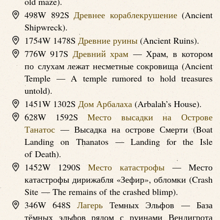
old maze).
498W 892S
Древнее кораблекрушение
(Ancient
Shipwreck).
1754W 1478S
Древние руины
(Ancient Ruins).
776W 917S
Древний храм
— Храм, в котором
по слухам лежат несметные сокровища (Ancient
Temple — A temple rumored to hold treasures
untold).
1451W 1302S
Дом Арбалаха
(Arbalah’s House).
628W 1592S
Место высадки на Острове
Танатос
— Высадка на острове Смерти (Boat
Landing on Thanatos — Landing for the Isle
of Death).
1452W 1290S
Место катастрофы
— Место
катастрофы дирижабля «Зефир», обломки (Crash
Site — The remains of the crashed blimp).
346W 648S
Лагерь
Темных Эльфов — База
тёмных эльфов рядом с руинами Вендигрота