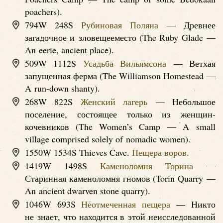
poachers).
794W 248S
Рубиновая Поляна
— Древнее
загадочное и зловещееместо (The Ruby Glade —
An eerie, ancient place).
509W 1112S
Усадьба Вильямсона
— Ветхая
запущенная ферма (The Williamson Homestead —
A run-down shanty).
268W 822S
Женский лагерь
— Небольшое
поселение, состоящее только из женщин-
кочевников (The Women’s Camp — A small
village comprised solely of nomadic women).
1550W 1534S Thieves Cave.
Пещера воров.
1419W 1498S
Каменоломня Торина
—
Старинная каменоломня гномов (Torin Quarry —
An ancient dwarven stone quarry).
1046W 693S
Неотмеченная пещера
— Никто
не знает, что находится в этой неисследованной