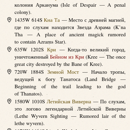
колония Арканума (Isle of Despair — A penal
colony).
1435W 614S
Кна Та
— Место с древней магией,
где по слухам находится Звезда Азрама (K’na
Tha — A place of ancient magick rumored
to contain Azrams Star).
635W 1202S
Кри
— Когда-то великий город,
уничтоженный
Бейном из Кри
(Kree — The once
great city destroyed by the Bane of Kree).
720W 1884S
Земной Мост
— Начало тропы,
ведущей к богу Танатоса (Land Bridge —
Beginning of the trail leading to the god
of Thanatos).
1580W 1010S
Летийская Виверна
— По слухам,
это логово легендарной Летийской Виверны
(Lethe Wyvern Sighting — Rumored lair of the
lethe wyvern).