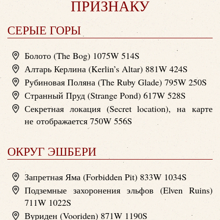
ПРИЗНАКУ
СЕРЫЕ ГОРЫ
Болото (The Bog) 1075W 514S
Алтарь Керлина (Kerlin’s Altar) 881W 424S
Рубиновая Поляна (The Ruby Glade) 795W 250S
Странный Пруд (Strange Pond) 617W 528S
Секретная локация (Secret location), на карте
не отображается 750W 556S
ОКРУГ ЭШБЕРИ
Запретная Яма (Forbidden Pit) 833W 1034S
Подземные захоронения эльфов (Elven Ruins)
711W 1022S
Вуриден (Vooriden) 871W 1190S