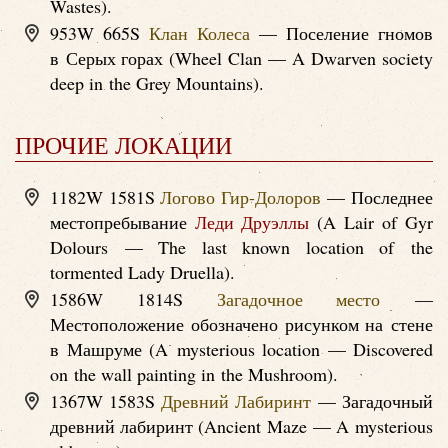
Wastes).
953W 665S
Клан Колеса
— Поселение гномов
в Серых горах (Wheel Clan — A Dwarven society
deep in the Grey Mountains).
ПРОЧИЕ ЛОКАЦИИ
1182W 1581S
Логово Гир-Долоров
— Последнее
местопребывание
Леди Друэллы
(A Lair of Gyr
Dolours — The last known location of the
tormented Lady Druella).
1586W 1814S
Загадочное место
—
Местоположение обозначено рисунком на стене
в Машруме (A mysterious location — Discovered
on the wall painting in the Mushroom).
1367W 1583S
Древний Лабиринт
— Загадочный
древний лабиринт (Ancient Maze — A mysterious