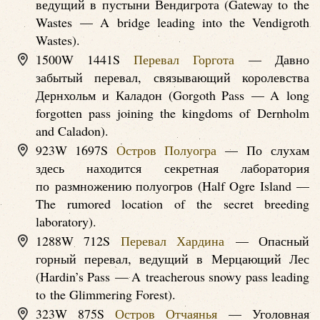
ведущий в пустыни Вендигрота (Gateway to the
Wastes — A bridge leading into the Vendigroth
Wastes).
1500W 1441S
Перевал Горгота
— Давно
забытый перевал, связывающий королевства
Дернхольм и Каладон (Gorgoth Pass — A long
forgotten pass joining the kingdoms of Dernholm
and Caladon).
923W 1697S
Остров Полуогра
— По слухам
здесь находится секретная лаборатория
по размножению полуогров (Half Ogre Island —
The rumored location of the secret breeding
laboratory).
1288W 712S
Перевал Хардина
— Опасный
горный перевал, ведущий в Мерцающий Лес
(Hardin’s Pass — A treacherous snowy pass leading
to the Glimmering Forest).
323W 875S
Остров Отчаянья
— Уголовная