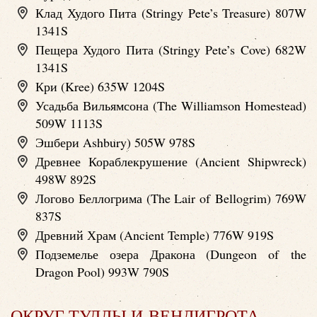
Клад Худого Пита (Stringy Pete’s Treasure) 807W
1341S
Пещера Худого Пита (Stringy Pete’s Cove) 682W
1341S
Кри (Kree) 635W 1204S
Усадьба Вильямсона (The Williamson Homestead)
509W 1113S
Эшбери Ashbury) 505W 978S
Древнее Кораблекрушение (Ancient Shipwreck)
498W 892S
Логово Беллогрима (The Lair of Bellogrim) 769W
837S
Древний Храм (Ancient Temple) 776W 919S
Подземелье озера Дракона (Dungeon of the
Dragon Pool) 993W 790S
ОКРУГ ТУЛЛЫ И ВЕНДИГРОТА