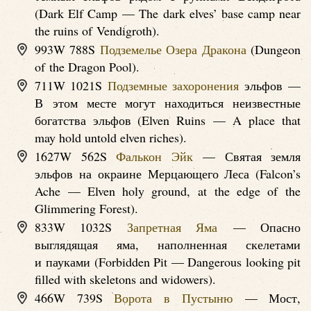
(Dark Elf Camp — The dark elves’ base camp near
the ruins of Vendigroth).
993W 788S
Подземелье Озера Дракона
(Dungeon
of the Dragon Pool).
711W 1021S
Подземные захоронения
эльфов —
В этом месте могут находиться неизвестные
богатства эльфов (Elven Ruins — A place that
may hold untold elven riches).
1627W 562S
Фалькон Эйк
— Святая земля
эльфов на окраине Мерцающего Леса (Falcon’s
Ache — Elven holy ground, at the edge of the
Glimmering Forest).
833W 1032S
Запретная Яма
— Опасно
выглядящая яма, наполненная скелетами
и пауками (Forbidden Pit — Dangerous looking pit
filled with skeletons and widowers).
466W 739S
Ворота в Пустыню
— Мост,