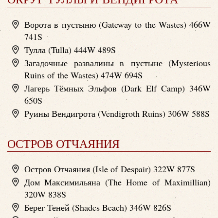
Ворота в пустыню (Gateway to the Wastes) 466W
741S
Тулла (Tulla) 444W 489S
Загадочные развалины в пустыне (Mysterious
Ruins of the Wastes) 474W 694S
Лагерь Тёмных Эльфов (Dark Elf Camp) 346W
650S
Руины Вендигрота (Vendigroth Ruins) 306W 588S
ОСТРОВ ОТЧАЯНИЯ
Остров Отчаяния (Isle of Despair) 322W 877S
Дом Максимильяна (The Home of Maximillian)
320W 838S
Берег Теней (Shades Beach) 346W 826S