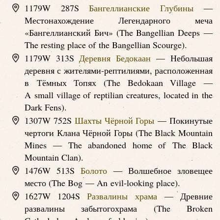
1179W 287S
Бангеллианские Глубины
—
Местонахождение Легендарного меча
«Бангеллианский Бич» (The Bangellian Deeps —
The resting place of the Bangellian Scourge).
1179W 313S
Деревня Бедокаан
— Небольшая
деревня с жителями-рептилиями, расположенная
в Тёмных Топях (The Bedokaan Village —
A small village of reptilian creatures, located in the
Dark Fens).
1307W 752S
Шахты Чёрной Горы
— Покинутые
чертоги Клана Чёрной Горы (The Black Mountain
Mines — The abandoned home of The Black
Mountain Clan).
1476W 513S
Болото
— Волшебное зловещее
место (The Bog — An evil-looking place).
1627W 1204S
Развалины храма
— Древние
развалины забытогохрама (The Broken