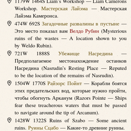
1179W 1464S Liam’s Workshop — Liam Camerons
Workshop.
Мастерская Лайэма
— Мастерская
Лайэма Камеронса.
474W 692S
Загадочные развалины в пустыне
—
Это место показал вам
Велдо Рубин
(Mysterious
ruins of the wastes — A location shown to you
by Weldo Rubin).
721W 1888S
Убежище Насредина
—
Предполагаемое местонахождение останков
Насредина (Nasrudin’s Resting Place — Reputed
to be the location of the remains of Nasrudin).
1504W 1770S
Райзорс Пойнт
— Корабли боятся
этих предательских вод, которые нужно пройти,
чтобы обогнуть Арканум (Razors Pointe — Ships
fear these treacherous waters that must be passed
to navigate around the tip of Arcanum).
1428W 1322S Ruins of Szabo — Some ancient
ruins.
Руины Сцабо
— Какие-то древние руины.