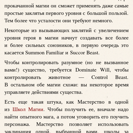
прокачанной магии он сможет применять даже самые
простые заклятья первого уровня с большой пользой.
Тем более что усталости они требуют немного.
Некоторые из вызывающих заклятий с увеличением
уровня героя в магии начнут создавать все более
и более сильных союзников, в первую очередь это
касается Summon Familiar и Succor Beast.
Чтобы контролировать разумное (но не вызванное
вами!) существо, требуется Dominate Will, чтобы
контролировать животное — Control Beast.
В остальном обе магии схожи: вы некоторое время
управляете действиями существа.
Есть еще такая штука, как Мастерство в одной
из
Школ Магии
. Чтобы получить ее, вначале надо
найти опытного мага, а потом уговорить его поучить
персонажа. Мастерство позволяет использовать
заклинания одной, выбранной вами, школы за