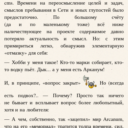
cms. Времени на переосмысление целей и задач,
смыслов пребывания в Сети и иных глупостей было
предостаточно. По большому счёту
(да и по маленькому тоже) всё ниже
наличествующее на проекте содержимое давно
потеряло актуальность и смысл. Но: с этим
примириться легко, обнаружив элементарную
«отмазку» для себя:
— Хобби у меня такое! Кто-то марки собирает, кто-
то водку пьёт. Дык... а у меня есть Арканум!
И, в принципе, «вопрос закрыт»
Но (всегда
есть подвох?.. — Почему? Просто так ничего
не бывает и всплывает вопрос более любопытный,
хотя и на любителя:
— А чем, собственно, так «зацепил» мир Arcanum,
что на его «мемориал» тратится толпа времени, сил,