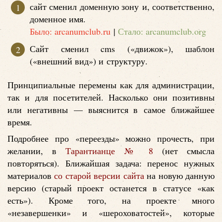
сайт сменил доменную зону и, соответственно,
доменное имя.
Было: arcanumclub.ru
|
Стало: arcanumclub.org
Сайт сменил cms («движок»), шаблон
(«внешний вид») и структуру.
Принципиальные перемены как для администрации,
так и для посетителей. Насколько они позитивны
или негативны — выяснится в самое ближайшее
время.
Подробнее про «переезды» можно прочесть, при
желании, в
Тарантианце № 8
(нет смысла
повторяться). Ближайшая задача: перенос нужных
материалов
со старой версии сайта
на новую данную
версию (старый проект останется в статусе «как
есть»). Кроме того, на проекте много
«незавершенки» и «шероховатостей», которые