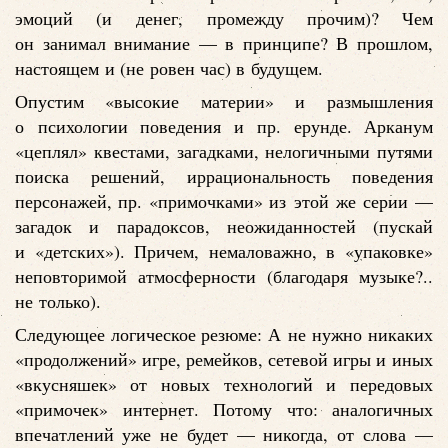
эмоций (и денег, промежду прочим)? Чем
он занимал внимание — в принципе? В прошлом,
настоящем и (не ровен час) в будущем.
Опустим «высокие материи» и размышления
о психологии поведения и пр. ерунде. Арканум
«цеплял» квестами, загадками, нелогичными путями
поиска решений, иррациональность поведения
персонажей, пр. «примочками» из этой же серии —
загадок и парадоксов, неожиданностей (пускай
и «детских»). Причем, немаловажно, в «упаковке»
неповторимой атмосферности (благодаря музыке?..
не только).
Следующее логическое резюме: А не нужно никаких
«продолжений» игре, ремейков, сетевой игры и иных
«вкусняшек» от новых технологий и передовых
«примочек» интернет. Потому что: аналогичных
впечатлений уже не будет — никогда, от слова —