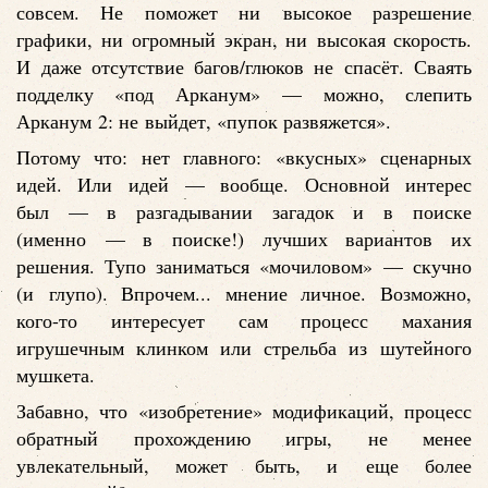
совсем. Не поможет ни высокое разрешение
графики, ни огромный экран, ни высокая скорость.
И даже отсутствие багов/глюков не спасёт. Сваять
подделку «под Арканум» — можно, слепить
Арканум 2: не выйдет, «пупок развяжется».
Потому что: нет главного: «вкусных» сценарных
идей. Или идей — вообще. Основной интерес
был — в разгадывании загадок и в поиске
(именно — в поиске!) лучших вариантов их
решения. Тупо заниматься «мочиловом» — скучно
(и глупо). Впрочем... мнение личное. Возможно,
кого-то интересует сам процесс махания
игрушечным клинком или стрельба из шутейного
мушкета.
Забавно, что «изобретение» модификаций, процесс
обратный прохождению игры, не менее
увлекательный, может быть, и еще более