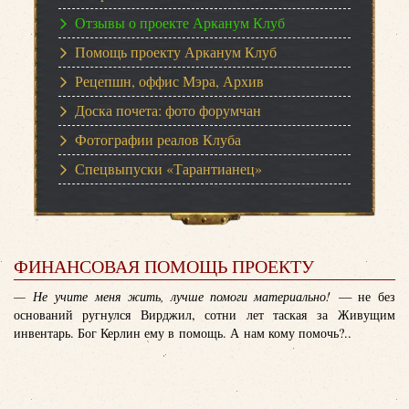
Отзывы о проекте Арканум Клуб
Помощь проекту Арканум Клуб
Рецепшн, оффис Мэра, Архив
Доска почета: фото форумчан
Фотографии реалов Клуба
Спецвыпуски «Тарантианец»
ФИНАНСОВАЯ ПОМОЩЬ ПРОЕКТУ
— Не учите меня жить, лучше помоги материально!
— не без
оснований ругнулся Вирджил, сотни лет таская за Живущим
инвентарь. Бог Керлин ему в помощь. А нам кому помочь?..