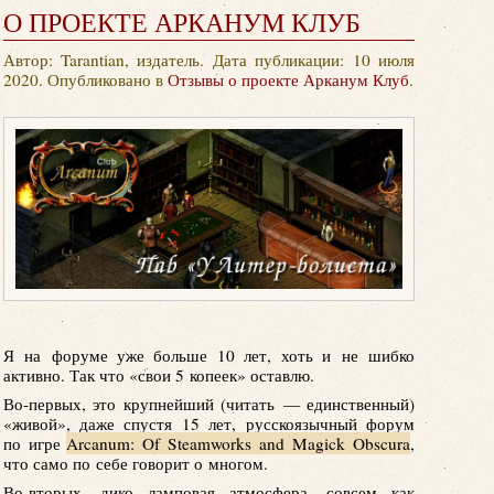
О ПРОЕКТЕ АРКАНУМ КЛУБ
Автор: Tarantian, издатель. Дата публикации:
10 июля
2020
. Опубликовано в
Отзывы о проекте Арканум Клуб
.
Я на форуме уже больше 10 лет, хоть и не шибко
активно. Так что «свои 5 копеек» оставлю.
Во-первых, это крупнейший (читать — единственный)
«живой», даже спустя 15 лет, русскоязычный форум
по игре
Arcanum: Of Steamworks and Magick Obscura
,
что само по себе говорит о многом.
Во-вторых, дико ламповая атмосфера, совсем как