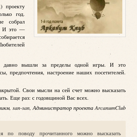
х) проекту
лько год.
е собрал
р. И это —
бирается
юбителей
а давно вышли за пределы одной игры. И это
ы, предпочтения, настроение наших посетителей.
акрытой. Свои мысли на сей счет можно высказать
ать. Еще раз: с годовщиной Вас всех.
икм, san-san, Администратор проекта ArcanumClub
ия по поводу прочитанного можно высказать