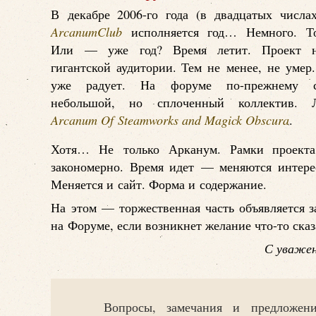
В декабре 2006-го года (в двадцатых числа
ArcanumClub
исполняется год… Немного. То
Или — уже год? Время летит. Проект н
гигантской аудитории. Тем не менее, не уме
уже радует. На форуме по-прежнему со
небольшой, но сплоченный коллектив. Л
Arcanum Of Steamworks and Magick Obscura
.
Хотя… Не только Арканум. Рамки проект
закономерно. Время идет — меняются интерес
Меняется и сайт. Форма и содержание.
На этом — торжественная часть объявляется з
на Форуме, если возникнет желание что-то сказ
С уважен
Вопросы, замечания и предложен