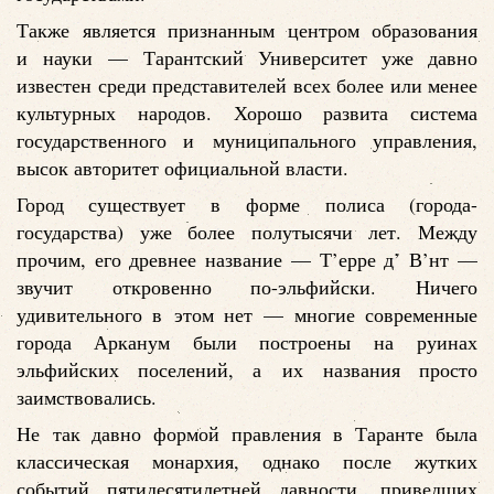
Также является признанным центром образования
и науки — Тарантский Университет уже давно
известен среди представителей всех более или менее
культурных народов. Хорошо развита система
государственного и муниципального управления,
высок авторитет официальной власти.
Город существует в форме полиса (города-
государства) уже более полутысячи лет. Между
прочим, его древнее название — Т’ерре д’ В’нт —
звучит откровенно по-эльфийски. Ничего
удивительного в этом нет — многие современные
города Арканум были построены на руинах
эльфийских поселений, а их названия просто
заимствовались.
Не так давно формой правления в Таранте была
классическая монархия, однако после жутких
событий пятидесятилетней давности, приведших