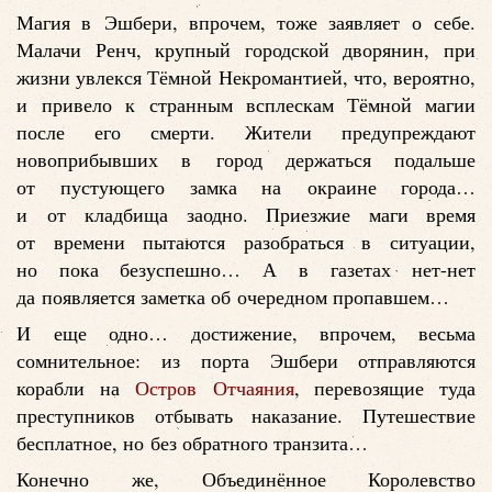
Магия в Эшбери, впрочем, тоже заявляет о себе.
Малачи Ренч, крупный городской дворянин, при
жизни увлекся Тёмной Некромантией, что, вероятно,
и привело к странным всплескам Тёмной магии
после его смерти. Жители предупреждают
новоприбывших в город держаться подальше
от пустующего замка на окраине города…
и от кладбища заодно. Приезжие маги время
от времени пытаются разобраться в ситуации,
но пока безуспешно… А в газетах нет-нет
да появляется заметка об очередном пропавшем…
И еще одно… достижение, впрочем, весьма
сомнительное: из порта Эшбери отправляются
корабли на
Остров Отчаяния
, перевозящие туда
преступников отбывать наказание. Путешествие
бесплатное, но без обратного транзита…
Конечно же, Объединённое Королевство