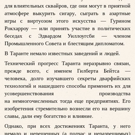
для влиятельных сквайров, где они могут в приятной
атмосфере выкурить сигару, сыграть в азартные
игры с виртуозом этого искусства — Гурином
Рокхарроу — или принять участие в политических
беседах с Эдвардом Уиллоугсби — членом
Промышленного Совета и блестящим дипломатом.
В Таранте немало известных заведений и людей.
Технический прогресс Таранта неразрывно связан,
прежде всего, с именем Гилберта Бейтса —
человека, долго изучавшего секреты дварфийских
технологий и нашедшего способы применить их для
усовершенствования производства
на немногочисленных тогда еще предприятиях. Его
изобретения стремительно вознесли его на вершину
славы, дали ему богатство и влияние.
Однако, при всех достижениях Таранта, у него
немало и нерешенных (а подчас и неразрешимых)