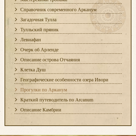
Справочник современного Арканум
Загадочная Тулла
Тулльский пряник
Левиафан
Очерк об Арленде
Описание острова Отчаяния
Клетка Душ
Географические особенности озера Ивори
Прогулки по Арканум
Краткий путеводитель по Arcanum
Описание Камбрии