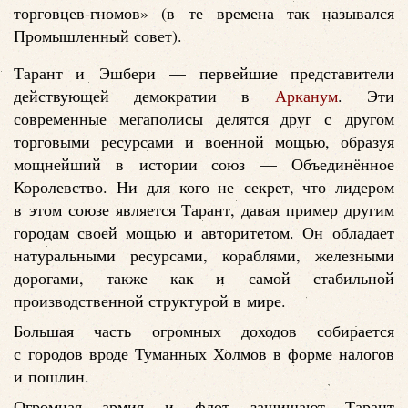
торговцев-гномов» (в те времена так назывался
Промышленный совет).
Тарант и Эшбери — первейшие представители
действующей демократии в
Арканум
. Эти
современные мегаполисы делятся друг с другом
торговыми ресурсами и военной мощью, образуя
мощнейший в истории союз — Объединённое
Королевство. Ни для кого не секрет, что лидером
в этом союзе является Тарант, давая пример другим
городам своей мощью и авторитетом. Он обладает
натуральными ресурсами, кораблями, железными
дорогами, также как и самой стабильной
производственной структурой в мире.
Большая часть огромных доходов собирается
с городов вроде Туманных Холмов в форме налогов
и пошлин.
Огромная армия и флот защищают Тарант