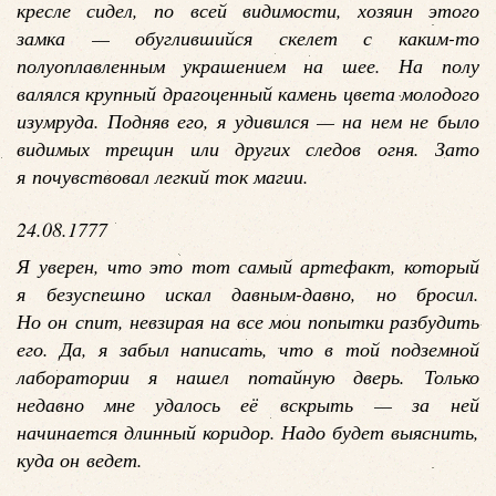
кресле сидел, по всей видимости, хозяин этого
замка — обуглившийся скелет с каким-то
полуоплавленным украшением на шее. На полу
валялся крупный драгоценный камень цвета молодого
изумруда. Подняв его, я удивился — на нем не было
видимых трещин или других следов огня. Зато
я почувствовал легкий ток магии.
24.08.1777
Я уверен, что это тот самый артефакт, который
я безуспешно искал давным-давно, но бросил.
Но он спит, невзирая на все мои попытки разбудить
его. Да, я забыл написать, что в той подземной
лаборатории я нашел потайную дверь. Только
недавно мне удалось её вскрыть — за ней
начинается длинный коридор. Надо будет выяснить,
куда он ведет.