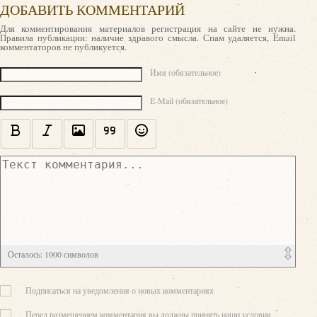
ДОБАВИТЬ КОММЕНТАРИЙ
Для комментирования материалов регистрация на сайте не нужна.
Правила публикации: наличие здравого смысла. Спам удаляется, Email
комментаторов не публикуется.
Текст комментария
Имя (обязательное)
E-Mail (обязательное)
Осталось:
1000
символов
Подписаться на уведомления о новых комментариях
Перед размещением комментария вы должны принять наши условия