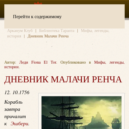
Перейти к содержимому
Арканум Клуб
Библиотека Таранта
Мифы, легенды,
история
Дневник Малачи Ренча
Автор:
Леди Fiona El Tor
. Опубликовано в
Мифы, легенды,
истории
.
ДНЕВНИК МАЛАЧИ РЕНЧА
12. 10.1756
Корабль
завтра
причалит
к
Эшбери
.