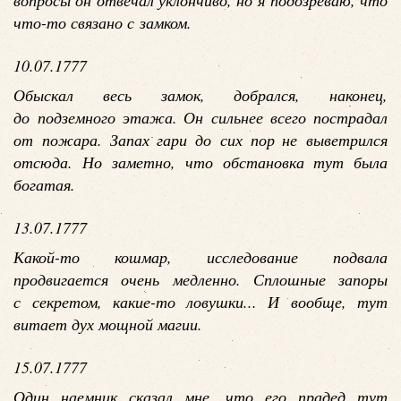
вопросы он отвечал уклончиво, но я подозреваю, что
что-то связано с замком.
10.07.1777
Обыскал весь замок, добрался, наконец,
до подземного этажа. Он сильнее всего пострадал
от пожара. Запах гари до сих пор не выветрился
отсюда. Но заметно, что обстановка тут была
богатая.
13.07.1777
Какой-то кошмар, исследование подвала
продвигается очень медленно. Сплошные запоры
с секретом, какие-то ловушки... И вообще, тут
витает дух мощной магии.
15.07.1777
Один наемник сказал мне, что его прадед тут