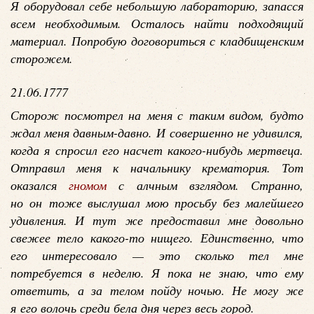
Я оборудовал себе небольшую лабораторию, запасся
всем необходимым. Осталось найти подходящий
материал. Попробую договориться с кладбищенским
сторожем.
21.06.1777
Сторож посмотрел на меня с таким видом, будто
ждал меня давным-давно. И совершенно не удивился,
когда я спросил его насчет какого-нибудь мертвеца.
Отправил меня к начальнику крематория. Тот
оказался
гномом
с алчным взглядом. Странно,
но он тоже выслушал мою просьбу без малейшего
удивления. И тут же предоставил мне довольно
свежее тело какого-то нищего. Единственно, что
его интересовало — это сколько тел мне
потребуется в неделю. Я пока не знаю, что ему
ответить, а за телом пойду ночью. Не могу же
я его волочь среди бела дня через весь город.