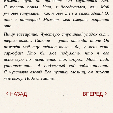
Камень, будь он проклят! Он слушается Его.
Я теперь понял. Нет, я догадывался, но... Мой
ум был затуманен, как я был слеп и самонадеян! О,
что я натворил! Может, моя смерть исправит
это...
Пишу завещание. Чувствую страшный упадок сил...
теряю волю... Главное — уйти отсюда, иначе Он
пожрёт моё ещё тёплое тело... да, у меня есть
саркофаг! Кто бы мог подумать, что я его
использую по назначению так скоро... Мост надо
уничтожить... А подземный ход заблокировать.
Я чувствую взгляд Его пустых глазниц, он жжет
мне кожу. Надо спешить.
НАЗАД
ВПЕРЕД