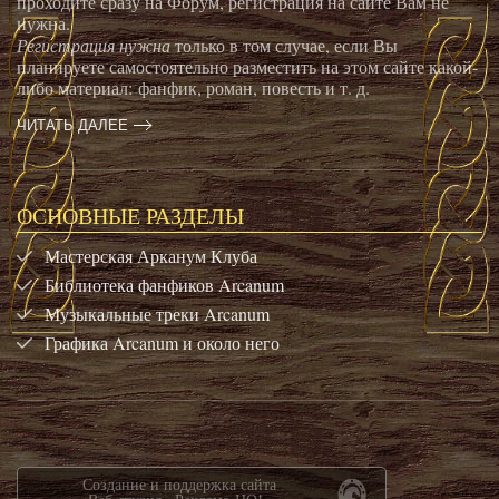
проходите сразу на Форум, регистрация на сайте Вам не
нужна.
Регистрация нужна
только в том случае, если Вы
планируете самостоятельно разместить на этом сайте какой-
либо материал: фанфик, роман, повесть и т. д.
ЧИТАТЬ ДАЛЕЕ
ОСНОВНЫЕ РАЗДЕЛЫ
Мастерская Арканум Клуба
Библиотека фанфиков Arcanum
Музыкальные треки Arcanum
Графика Arcanum и около него
Создание и поддержка сайта