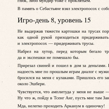
глюк, либо мундир тоже с проклятьем.
В память о Себастьяне взял электропосох с соб
Игро-день 8, уровень 15
Не выдержав тяжести картошки на трусах порв
как одной рукой приходиться придержива
и электропосох — придерживать трусы.
Набрел на хутор, перед которым бегало тр
да и экспешки не помешало бы.
Прирезал свиней и пошел в дом за деньгами.
надоесть мне по прошлым играм диалог с мужик
бросился на меня с кулаками. Пришлось его за
около Эшбери.
Чувствуется, что амплитуда у меня не выше —
Ну что ж, пойду в Тсенг Анг, пусть мне там За
Мда, нелегко проходить Арканум в одиночку!