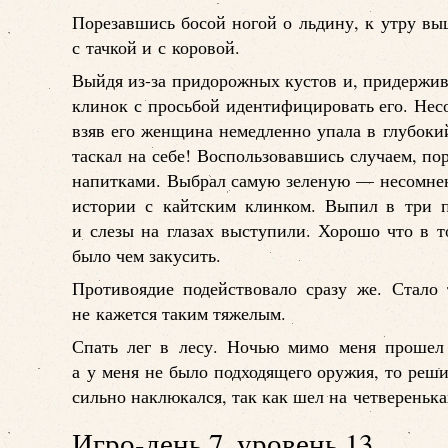
Порезавшись босой ногой о льдину, к утру вы
с тачкой и с коровой.
Выйдя из-за придорожных кустов и, придержив
клинок с просьбой идентифицировать его. Нес
взяв его женщина немедленно упала в глубоки
таскал на себе! Воспользовавшись случаем, по
напитками. Выбрал самую зеленую — несомненн
истории с кайтским клинком. Выпил в три п
и слезы на глазах выступили. Хорошо что в 
было чем закусить.
Противоядие подействовало сразу же. Стало 
не кажется таким тяжелым.
Спать лег в лесу. Ночью мимо меня прошел 
а у меня не было подходящего оружия, то решил
сильно наклюкался, так как шел на четверенька
Игро-день 7, уровень 13