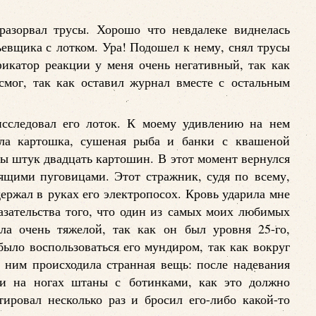
разорвал трусы. Хорошо что невдалеке виднелась
рьевщика с лотком. Ура! Подошел к нему, снял трусы
икатор реакции у меня очень негативный, так как
смог, так как оставил журнал вместе с остальным
исследовал его лоток. К моему удивлению на нем
ла картошка, сушеная рыба и банки с квашеной
усы штук двадцать картошин. В этот момент вернулся
ящими пуговицами. Этот стражник, судя по всему,
 держал в руках его электропосох. Кровь ударила мне
азательства того, что один из самых моих любимых
ла очень тяжелой, так как он был уровня 25-го,
было воспользоваться его мундиром, так как вокруг
 ним происходила странная вещь: после надевания
ки на ногах штаны с ботинками, как это должно
ировал несколько раз и бросил его-либо какой-то