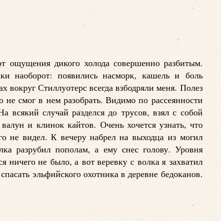
 от ощущения дикого холода совершенно разбитым.
ки наоборот: появились насморк, кашель и боль
гах вокруг Стиллуотерс всегда взбодряли меня. Полез
о не смог в нем разобрать. Видимо по рассеянности
На всякий случай разделся до трусов, взял с собой
 валун и клинок кайтов. Очень хочется узнать, что
ого не видел. К вечеру набрел на выходца из могил
лка разрубил пополам, а ему снес голову. Уровня
ся ничего не было, а вот веревку с волка я захватил
т спасать эльфийского охотника в деревне бедоканов.