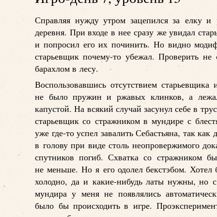
Справляя нужду утром зацепился за елку и 
деревня. При входе в нее сразу же увидал ста
и попросил его их починить. Но видно модиф
старьевщик почему-то убежал. Проверить не 
барахлом в лесу.
Воспользовавшись отсутствием старьевщика 
не было пружин и ржавых клинков, а лежа
капустой. На всякий случай засунул себе в тр
старьевщик со стражником в мундире с блест
уже где-то успел завалить Себастьяна, так как
в голову при виде столь неопровержимого док
спутников погиб. Схватка со стражником бы
не меньше. Но я его одолел бекстэбом. Хотел 
холодно, да и какие-нибудь латы нужны, но с
мундира у меня не появлялись автоматичес
было бы происходить в игре. Проэксперимент