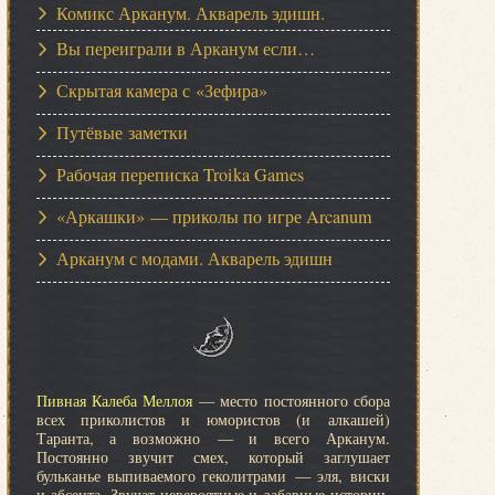
Комикс Арканум. Акварель эдишн.
Вы переиграли в Арканум если…
Скрытая камера с «Зефира»
Путёвые заметки
Рабочая переписка Troika Games
«Аркашки» — приколы по игре Arcanum
Арканум с модами. Акварель эдишн
Пивная Калеба Меллоя
— место постоянного сбора
всех приколистов и юмористов (и алкашей)
Таранта, а возможно — и всего Арканум.
Постоянно звучит смех, который заглушает
бульканье выпиваемого геколитрами — эля, виски
и абсента. Звучат невероятные и забавные истории,