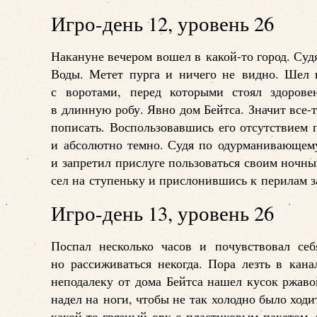
Игро-день 12, уровень 26
Накануне вечером вошел в какой-то город. Су
Воды. Метет пурга и ничего не видно. Шел в
с воротами, перед которыми стоял здорове
в длинную робу. Явно дом Бейтса. Значит все-
пописать. Воспользовавшись его отсутствием 
и абсолютно темно. Судя по одурманивающему 
и запретил прислуге пользоваться своим ночны
сел на ступеньку и прислонившись к перилам з
Игро-день 13, уровень 26
Поспал несколько часов и почувствовал се
но рассиживаться некогда. Пора лезть в кан
неподалеку от дома Бейтса нашел кусок ржаво
надел на ноги, чтобы не так холодно было ходи
какой-то грязный орк с пластиковым пакетом,