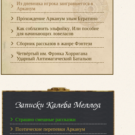
Из дневника игрока заигравшегося в
Арканум
Прохождение Арканум злым Буратино
Как соблазнить эльфийку, Или пособие
для начинающих ловеласов
Сборник рассказов в жанре Фэнтези
Четвёртый им. Фрэнка Хорригана
Ударный Антимагический Батальон
Записки Калеба Меллоя
Страшно смешные рассказки
Поэтические перепевки Арканум