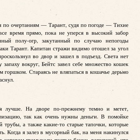
дя по очертаниям — Тарант, судя по погоде — Тихие
се время прямо, пока не уперся в высокий забор
нный полу-огр, закутанный по случаю непогоды
таки Тарант. Капитан стражи видимо отошел за угол
проскользнул во двор и зашел в подъезд. Света нет
запаху вокруг, Бейтс завел себе множество кошек
м горшком. Стараясь не вляпаться в кошачье дерьмо
аснул.
бя лучше. На дворе по-прежнему темно и метет,
ализацию, так как очень нужны деньги. В помойке
й трубы, а также какие-то старые тапочки, которые
ть. Когда я залез в мусорный бак, на меня накинулся
 в котором громыхали пустые банки, вопивший, что