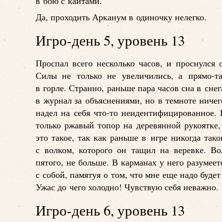
в бою с кайтами.
Да, проходить Арканум в одиночку нелегко.
Игро-день 5, уровень 13
Проспал всего несколько часов, и проснулся
Силы не только не увеличились, а прямо-та
в горле. Странно, раньше пара часов сна в сне
в журнал за объяснениями, но в темноте ничег
надел на себя что-то неидентифицированное. 
только ржавый топор на деревянной рукоятке,
это такое, так как раньше в игре никогда так
с волком, которого он тащил на веревке. Во
пятого, не больше. В карманах у него разумеет
с собой, памятуя о том, что мне еще надо буде
Ужас до чего холодно! Чувствую себя неважно.
Игро-день 6, уровень 13