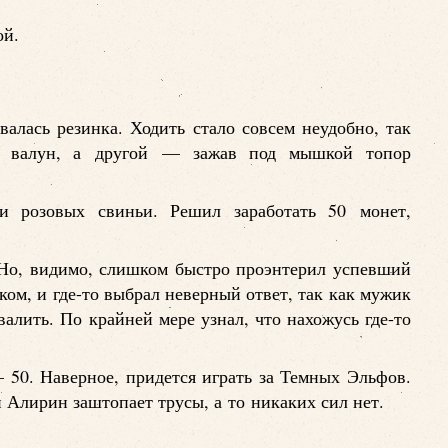
ой.
алась резинка. Ходить стало совсем неудобно, так
ть валун, а другой — зажав под мышкой топор
и розовых свиньи. Решил заработать 50 монет,
 Но, видимо, слишком быстро проэнтерил успевший
ом, и где-то выбрал неверный ответ, так как мужик
валить. По крайней мере узнал, что нахожусь где-то
 50. Наверное, придется играть за Темных Эльфов.
н Алирин заштопает трусы, а то никаких сил нет.