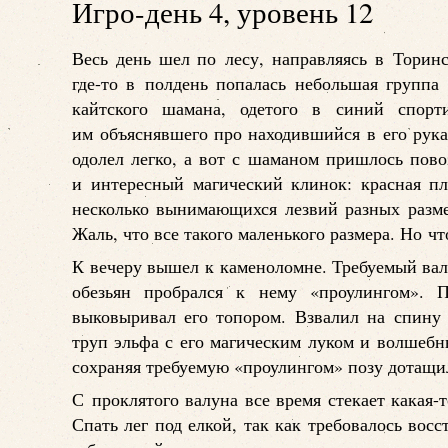
Игро-день 4, уровень 12
Весь день шел по лесу, направляясь в Торин
где-то в полдень попалась небольшая группа 
кайтского шамана, одетого в синий спор
им объяснявшего про находившийся в его рука
одолел легко, а вот с шаманом пришлось пово
и интересный магический клинок: красная пл
несколько вынимающихся лезвий разных разме
Жаль, что все такого маленького размера. Но ч
К вечеру вышел к каменоломне. Требуемый вал
обезьян пробрался к нему «проулингом». 
выковыривал его топором. Взвалил на спину 
труп эльфа с его магическим луком и волшеб
сохраняя требуемую «проулингом» позу дотащил
С проклятого валуна все время стекает какая-
Спать лег под елкой, так как требовалось вос