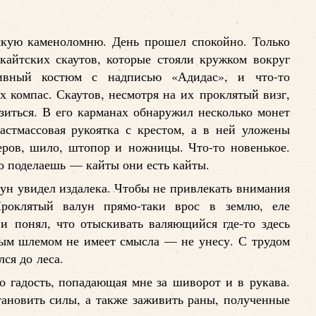
скую каменоломню. День прошел спокойно. Только
кайтских скаутов, которые стояли кружком вокруг
тивный костюм с надписью «Адидас», и что-то
х компас. Скаутов, несмотря на их проклятый визг,
зиться. В его карманах обнаружил несколько монет
астмассовая рукоятка с крестом, а в ней уложены
ров, шило, штопор и ножницы. Что-то новенькое.
то поделаешь — кайты они есть кайты.
ун увидел издалека. Чтобы не привлекать внимания
Проклятый валун прямо-таки врос в землю, еле
и понял, что отыскивать валяющийся где-то здесь
ным шлемом не имеет смысла — не унесу. С трудом
ся до леса.
то гадость, попадающая мне за шиворот и в рукава.
становить силы, а также заживить раны, полученные