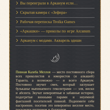
Вы переиграли в Арканум если…
Скрытая камера с «Зефира»
Рабочая переписка Troika Games
«Аркашки» — приколы по игре Arcanum
Арканум с модами. Акварель эдишн
Пивная Калеба Меллоя
— место постоянного сбора
всех приколистов и юмористов (и алкашей)
Таранта, а возможно — и всего Арканум.
Постоянно звучит смех, который заглушает
бульканье выпиваемого геколитрами — эля, виски
и абсента. Звучат невероятные и забавные истории,
подогретые винными парами и неуемной
фантазией посетителей пивной. Поднимите себе
настроение, посетив это невероятно веселое место,
посиделки шутников и балагуров.