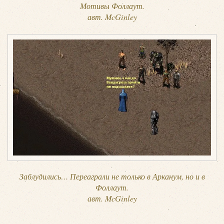
Мотивы Фоллаут.
авт. McGinley
Заблудились… Переаграли не только в Арканум, но и в
Фоллаут.
авт. McGinley