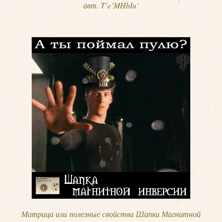
авт. T’e’MHbIu`
Матрица или полезные свойства Шапки Магнитной