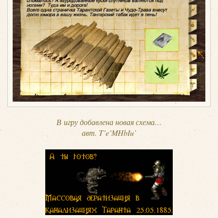
В игру добавлена новая схема…
авт. T’e’MHbIu`