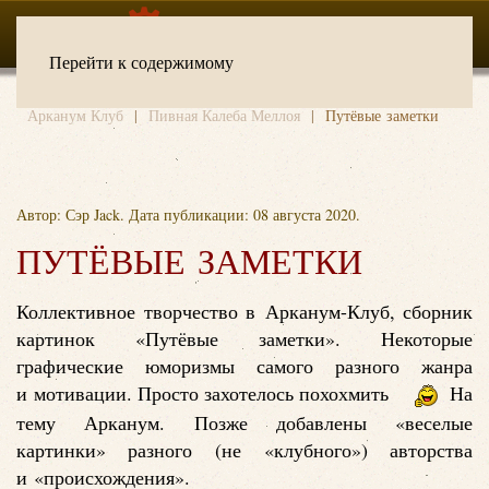
Перейти к содержимому
Арканум Клуб
Пивная Калеба Меллоя
Путёвые заметки
Автор: Сэр Jack. Дата публикации:
08 августа 2020
.
ПУТЁВЫЕ ЗАМЕТКИ
Коллективное творчество в Арканум-Клуб, сборник
картинок «Путёвые заметки». Некоторые
графические юморизмы самого разного жанра
и мотивации. Просто захотелось похохмить
На
тему Арканум. Позже добавлены «веселые
картинки» разного (не «клубного») авторства
и «происхождения».