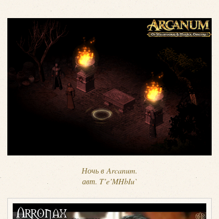
Ночь в Arcanum.
авт. T’e’MHbIu`