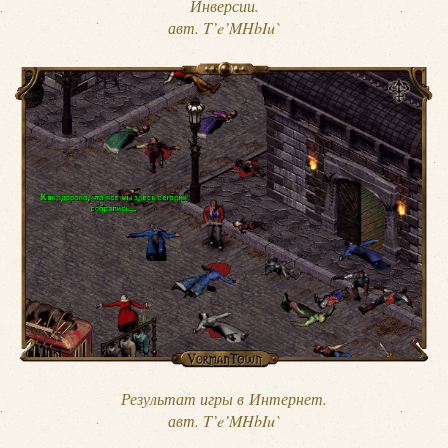
Инверсии.
авт. T’e’MHbIu`
Результат игры в Интернет.
авт. T’e’MHbIu`