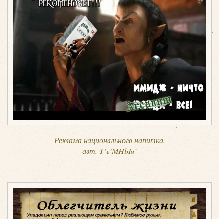
Реклама национального напитка.
авт. T’e’MHbIu`