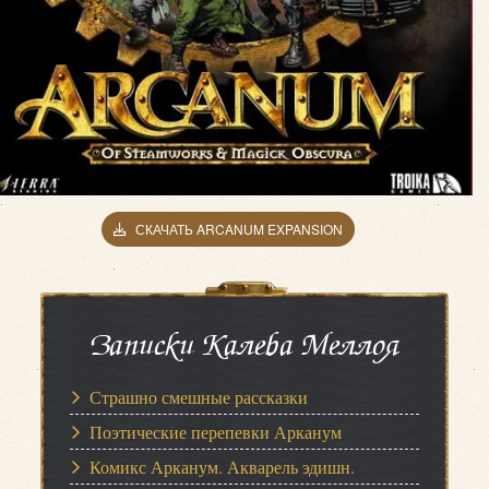
СКАЧАТЬ ARCANUM EXPANSION
Записки Калеба Меллоя
Страшно смешные рассказки
Поэтические перепевки Арканум
Комикс Арканум. Акварель эдишн.