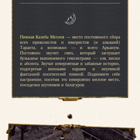
Пивная Калеба Меллоя
— место постоянного сбора
всех приколистов и юмористов (и алкашей)
Таранта, а возможно — и всего Арканум.
Постоянно звучит смех, который заглушает
бульканье выпиваемого геколитрами — эля, виски
и абсента. Звучат невероятные и забавные истории,
подогретые винными парами и неуемной
фантазией посетителей пивной. Поднимите себе
настроение, посетив это невероятно веселое место,
посиделки шутников и балагуров.