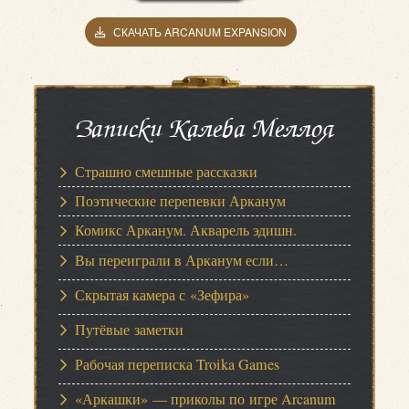
СКАЧАТЬ ARCANUM EXPANSION
Записки Калеба Меллоя
Страшно смешные рассказки
Поэтические перепевки Арканум
Комикс Арканум. Акварель эдишн.
Вы переиграли в Арканум если…
Скрытая камера с «Зефира»
Путёвые заметки
Рабочая переписка Troika Games
«Аркашки» — приколы по игре Arcanum