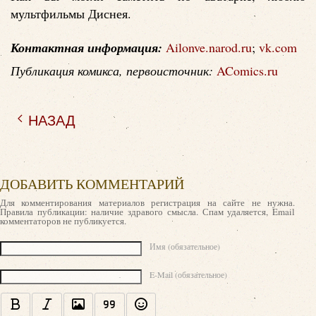
мультфильмы Диснея.
Контактная информация:
Ailonve.narod.ru
;
vk.com
Публикация комикса, первоисточник:
AComics.ru
НАЗАД
ДОБАВИТЬ КОММЕНТАРИЙ
Для комментирования материалов регистрация на сайте не нужна.
Правила публикации: наличие здравого смысла. Спам удаляется, Email
комментаторов не публикуется.
Текст комментария
Имя (обязательное)
E-Mail (обязательное)