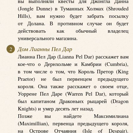
вы выполняли квесты для Джонгла Данна
(Jongle Dunne) в Туманных Холмах (Shrouded
Hills), вам нужно будет забрать посылку
от Долана. В противном случае он будет
действовать как обычный владелец
универсального магазина.
Дом Лианны Пел Дар
Лианна Пел Дар (Lianna Pel Dar) расскажет вам
кое-что о Дернхольме и Камбрии (Cumbria),
в том числе о том, что Король Претор (King
Praetor) не был первенцем предыдущего
короля. Она также расскажет о своем отце,
Уоррене Пел Даре (Warren Pel Dar), который
был капитаном Драконьих рыцарей (Dragon
Knights) и умер десять лет назад.
Позже вы найдете Максимилиана
(Maximillian), первенца предыдущего короля,
на Острове Отчаяния (Isle of Despair).