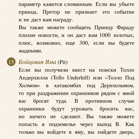
параметр кажется сломанным. Если вы убьете
принца, Претор не признает это событие
и не даст вам награду.
Вы также можете сообщить Принцу Фараду
плохие новости, и он даст вам 1000 золотых,
плюс, возможно, еще 300, если вы будете
жадными.
Бойцовая Яма
(Pit)
Если вы получили квест на поиски Толло
Андерхилла (Tollo Underhill) или «Толло Под
Холмом» в катакомбах под Дернхольмом,
то при раздражении охранников рядом с ямой
вас бросят туда. В противном случае
охранники будут угрожать бросить вас,
но ничего не сделают. Вы также можете
попасть в подземелье через выход B. Как
только вы войдете в яму, вы найдете дверь,