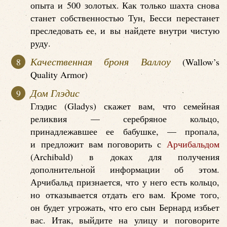
опыта и 500 золотых. Как только шахта снова
станет собственностью Тун, Бесси перестанет
преследовать ее, и вы найдете внутри чистую
руду.
Качественная броня Валлоу
(Wallow’s
Quality Armor)
Дом Глэдис
Глэдис (Gladys) скажет вам, что семейная
реликвия — серебряное кольцо,
принадлежавшее ее бабушке, — пропала,
и предложит вам поговорить с
Арчибальдом
(Archibald) в доках для получения
дополнительной информации об этом.
Арчибальд признается, что у него есть кольцо,
но отказывается отдать его вам. Кроме того,
он будет угрожать, что его сын Бернард избьет
вас. Итак, выйдите на улицу и поговорите