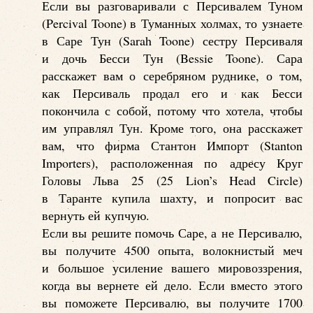
Если вы разговаривали с Персивалем Туном
(Percival Toone) в Туманных холмах, то узнаете
в Саре Тун (Sarah Toone) сестру Персиваля
и дочь Бесси Тун (Bessie Toone). Сара
расскажет вам о серебряном руднике, о том,
как Персиваль продал его и как Бесси
покончила с собой, потому что хотела, чтобы
им управлял Тун. Кроме того, она расскажет
вам, что фирма Стантон Импорт (Stanton
Importers), расположенная по адресу Круг
Головы Льва 25 (25 Lion’s Head Circle)
в Таранте купила шахту, и попросит вас
вернуть ей купчую.
Если вы решите помочь Саре, а не Персивалю,
вы получите 4500 опыта, волокнистый меч
и большое усиление вашего мировоззрения,
когда вы вернете ей дело. Если вместо этого
вы поможете Персивалю, вы получите 1700