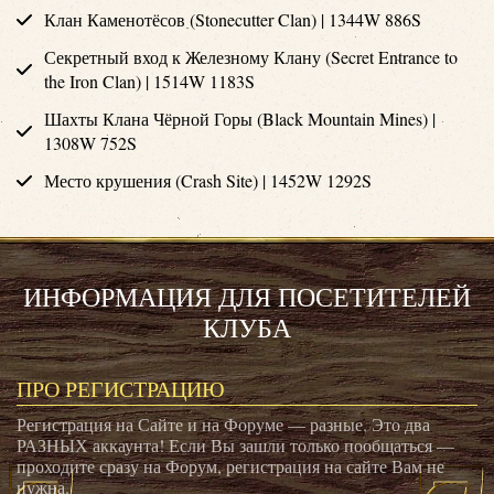
Клан Каменотёсов (Stonecutter Clan) | 1344W 886S
Секретный вход к Железному Клану (Secret Entrance to
the Iron Clan) | 1514W 1183S
Шахты Клана Чёрной Горы (Black Mountain Mines) |
1308W 752S
Место крушения (Crash Site) | 1452W 1292S
ИНФОРМАЦИЯ ДЛЯ ПОСЕТИТЕЛЕЙ
КЛУБА
ПРО РЕГИСТРАЦИЮ
Регистрация на Сайте и на Форуме — разные. Это два
РАЗНЫХ аккаунта! Если Вы зашли только пообщаться —
проходите сразу на Форум, регистрация на сайте Вам не
нужна.