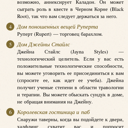
возможно, аннексирует Каладон. Он может
сыграть роль в квесте в Черном Корне (Black
Root), так что вам следует держаться за него.
Дом поношенных вещей Руперта
Руперт (Rupert) — торговец барахлом.
Дом Джейны Стайлс
Джейна Стайлс (Jayna Styles) —
технологический целитель. Если у вас есть
положительные технологические способности,
вы можете уговорить ее присоединиться к вам
(спросите ее, как идет ее учеба). Джейна
получит ученые степени в области травологии
и терапии. Вы можете обыскать сундук в доме,
не обращая внимания на Джейну.
Королевская гостиница и паб
Снаружи таверны, когда вы подойдете к двери,
халфлинг схватит вас и попросит