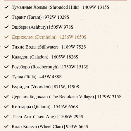
Туманные Холмы (Shrouded Hills) | 1409W 1315S
Тарант (Tarant) | 972W 1029S
Эшбери (Ashbury) | 505W 978S
Дернхольм (Dernholm) | 1236W 1650S
Тихие Воды (Stillwater) | 1189W 752S
Каладон (Caladon) | 1605W 1826S
Роузборо (Roseborough) | 1750W 1513S
Тулла (Tulla) | 445W 488S
Вуриден (Vooriden) | 871W, 1190S
Деревня Бедокаан (The Bedokaan Village) | 1179W 315S
Кинтарра (Qintarra) | 1545W 656S
Т'сен-Анг (T'sen-Ang) | 1506W 295S
Клан Колеса (Wheel Clan) | 953W 665S