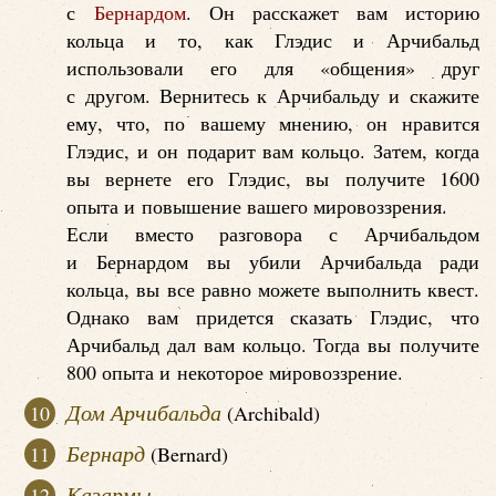
с
Бернардом
. Он расскажет вам историю
кольца и то, как Глэдис и Арчибальд
использовали его для «общения» друг
с другом. Вернитесь к Арчибальду и скажите
ему, что, по вашему мнению, он нравится
Глэдис, и он подарит вам кольцо. Затем, когда
вы вернете его Глэдис, вы получите 1600
опыта и повышение вашего мировоззрения.
Если вместо разговора с Арчибальдом
и Бернардом вы убили Арчибальда ради
кольца, вы все равно можете выполнить квест.
Однако вам придется сказать Глэдис, что
Арчибальд дал вам кольцо. Тогда вы получите
800 опыта и некоторое мировоззрение.
Дом Арчибальда
(Archibald)
Бернард
(Bernard)
Казармы