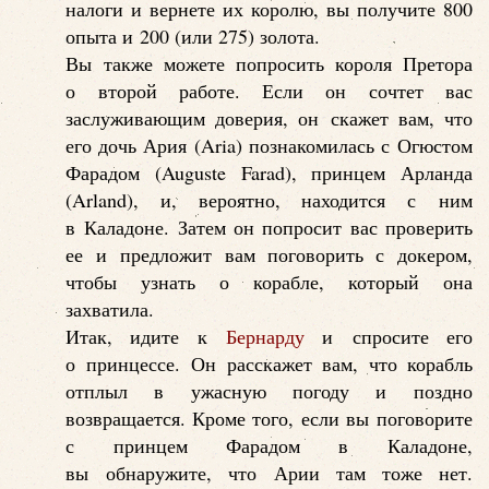
налоги и вернете их королю, вы получите 800
опыта и 200 (или 275) золота.
Вы также можете попросить короля Претора
о второй работе. Если он сочтет вас
заслуживающим доверия, он скажет вам, что
его дочь Ария (Aria) познакомилась с Огюстом
Фарадом (Auguste Farad), принцем Арланда
(Arland), и, вероятно, находится с ним
в Каладоне. Затем он попросит вас проверить
ее и предложит вам поговорить с докером,
чтобы узнать о корабле, который она
захватила.
Итак, идите к
Бернарду
и спросите его
о принцессе. Он расскажет вам, что корабль
отплыл в ужасную погоду и поздно
возвращается. Кроме того, если вы поговорите
с принцем Фарадом в Каладоне,
вы обнаружите, что Арии там тоже нет.