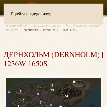
Перейти к содержимому
Арканум Клуб
Прохождение игры
Мир Арканум: c песней
по карте
Дернхольм (Dernholm) | 1236W 1650S
ДЕРНХОЛЬМ (DERNHOLM) |
1236W 1650S