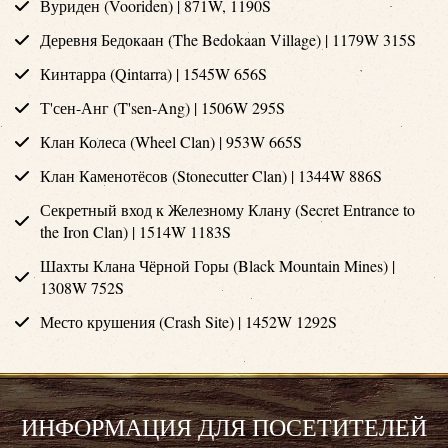
Вуриден (Vooriden) | 871W, 1190S
Деревня Бедокаан (The Bedokaan Village) | 1179W 315S
Кинтарра (Qintarra) | 1545W 656S
Т'сен-Анг (T'sen-Ang) | 1506W 295S
Клан Колеса (Wheel Clan) | 953W 665S
Клан Каменотёсов (Stonecutter Clan) | 1344W 886S
Секретный вход к Железному Клану (Secret Entrance to
the Iron Clan) | 1514W 1183S
Шахты Клана Чёрной Горы (Black Mountain Mines) |
1308W 752S
Место крушения (Crash Site) | 1452W 1292S
ИНФОРМАЦИЯ ДЛЯ ПОСЕТИТЕЛЕЙ