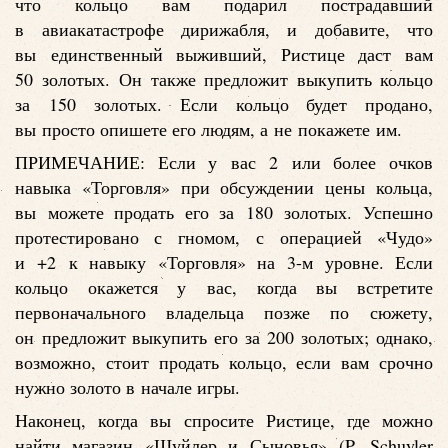
что кольцо вам подарил пострадавший
в авиакатастрофе дирижабля, и добавите, что
вы единственный выживший, Ристице даст вам
50 золотых. Он также предложит выкупить кольцо
за 150 золотых. Если кольцо будет продано,
вы просто опишете его людям, а не покажете им.
ПРИМЕЧАНИЕ: Если у вас 2 или более очков
навыка «Торговля» при обсуждении цены кольца,
вы можете продать его за 180 золотых. Успешно
протестировано с гномом, с операцией «Чудо»
и +2 к навыку «Торговля» на 3-м уровне. Если
кольцо окажется у вас, когда вы встретите
первоначального владельца позже по сюжету,
он предложит выкупить его за 200 золотых; однако,
возможно, стоит продать кольцо, если вам срочно
нужно золото в начале игры.
Наконец, когда вы спросите Ристице, где можно
найти магазин «Шуйлер и Сыновья» (P. Schuyler