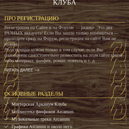
КЛУБА
ПРО РЕГИСТРАЦИЮ
Регистрация на Сайте и на Форуме — разные. Это два
РАЗНЫХ аккаунта! Если Вы зашли только пообщаться —
проходите сразу на Форум, регистрация на сайте Вам не
нужна.
Регистрация нужна
только в том случае, если Вы
планируете самостоятельно разместить на этом сайте какой-
либо материал: фанфик, роман, повесть и т. д.
ЧИТАТЬ ДАЛЕЕ
ОСНОВНЫЕ РАЗДЕЛЫ
Мастерская Арканум Клуба
Библиотека фанфиков Arcanum
Музыкальные треки Arcanum
Графика Arcanum и около него