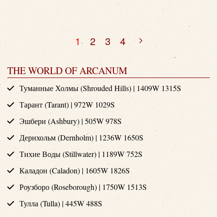
1
2
3
4
THE WORLD OF ARCANUM
Туманные Холмы (Shrouded Hills) | 1409W 1315S
Тарант (Tarant) | 972W 1029S
Эшбери (Ashbury) | 505W 978S
Дернхольм (Dernholm) | 1236W 1650S
Тихие Воды (Stillwater) | 1189W 752S
Каладон (Caladon) | 1605W 1826S
Роузборо (Roseborough) | 1750W 1513S
Тулла (Tulla) | 445W 488S