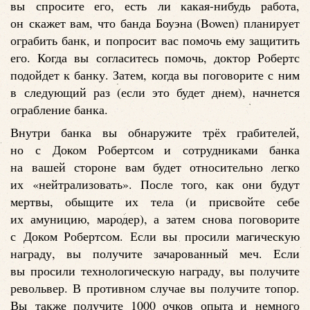
вы спросите его, есть ли какая-нибудь работа,
он скажет вам, что банда Боуэна (Bowen) планирует
ограбить банк, и попросит вас помочь ему защитить
его. Когда вы согласитесь помочь, доктор Робертс
подойдет к банку. Затем, когда вы поговорите с ним
в следующий раз (если это будет днем), начнется
ограбление банка.
Внутри банка вы обнаружите трёх грабителей,
но с Доком Робертсом и сотрудниками банка
на вашей стороне вам будет относительно легко
их «нейтрализовать». После того, как они будут
мертвы, обыщите их тела (и присвойте себе
их амуницию, мародер), а затем снова поговорите
с Доком Робертсом. Если вы просили магическую
награду, вы получите зачарованный меч. Если
вы просили технологическую награду, вы получите
револьвер. В противном случае вы получите топор.
Вы также получите 1000 очков опыта и немного