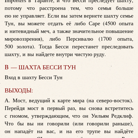
Importers в Таранте, и что Бесси преследует шахту,
потому что расстроена тем, что семья больше
ею не управляет. Если вы затем вернете шахту семье
Тун, вы можете отдать её либо Саре (4500 опыта
и нитевидный меч, а также значительное повышение
мировоззрения), либо Персивалю (1700 опыта,
500 золота). Тогда Бесси перестанет преследовать
шахту, и вы найдете внутри чистую руду.
B — ШАХТА БЕССИ ТУН
Вход в шахту Бесси Тун
ВЫХОДЫ:
А. Мост, ведущий к карте мира (на северо-восток).
Перейдя мост в первый раз, вы снова встретитесь
с гномом, утверждающим, что он Уильям Редклиф.
Что бы вы ни говорили (или говорили раньше),
он нападёт на вас, и на его трупе вы найдёте