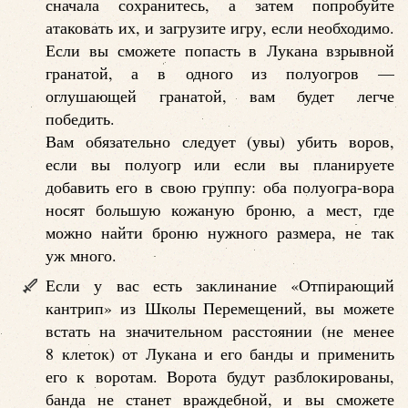
сначала сохранитесь, а затем попробуйте
атаковать их, и загрузите игру, если необходимо.
Если вы сможете попасть в Лукана взрывной
гранатой, а в одного из полуогров —
оглушающей гранатой, вам будет легче
победить.
Вам обязательно следует (увы) убить воров,
если вы полуогр или если вы планируете
добавить его в свою группу: оба полуогра-вора
носят большую кожаную броню, а мест, где
можно найти броню нужного размера, не так
уж много.
Если у вас есть заклинание «Отпирающий
кантрип» из Школы Перемещений, вы можете
встать на значительном расстоянии (не менее
8 клеток) от Лукана и его банды и применить
его к воротам. Ворота будут разблокированы,
банда не станет враждебной, и вы сможете