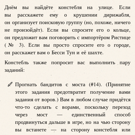
Днём вы найдёте констебля на улице. Если
вы расскажете ему о крушении дирижабля,
он организует поисковую группу (но, похоже, ничего
не произойдёт). Если вы спросите его о кольце,
он предложит вам поговорить с импортёром Ристице
(№ 3). Если вы просто спросите его о городе,
он расскажет вам о Бесси Тун и её шахте.
Констебль также попросит вас выполнить пару
заданий:
Прогнать бандитов с моста (#14). (Принятие
этого задания предотвратит получение вами
задания от воров.) Вам в любом случае придётся
что-то сделать с ворами, поскольку переход
через мост — единственный способ
продвинуться дальше в игре, но на чью сторону
вы встанете — на сторону констебля или