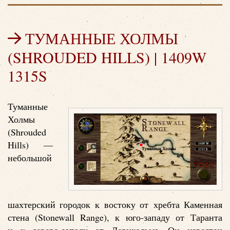
ТУМАННЫЕ ХОЛМЫ
(SHROUDED HILLS) | 1409W
1315S
Туманные
Холмы
(Shrouded
Hills) —
небольшой
шахтерский городок к востоку от хребта Каменная
стена (Stonewall Range), к юго-западу от Таранта