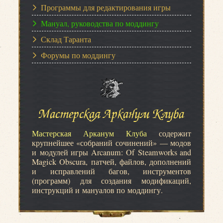
Программы для редактирования игры
Мануал, руководства по моддингу
Склад Таранта
Форумы по моддингу
Мастерская Арканум Клуба
Мастерская Арканум Клуба
содержит
крупнейшее «собраний сочинений» — модов
и модулей игры Arcanum: Of Steamworks and
Magick Obscura, патчей, файлов, дополнений
и исправлений багов, инструментов
(программ) для создания модификаций,
инструкций и мануалов по моддингу.