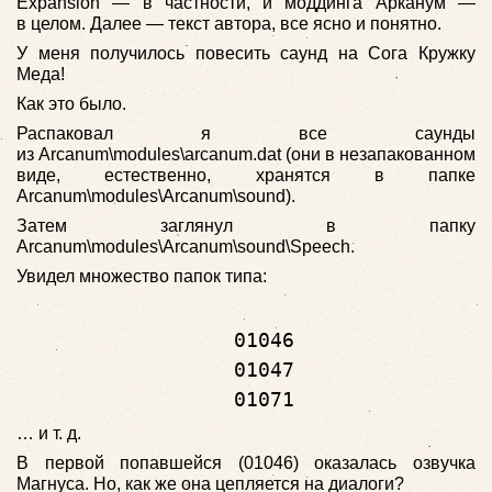
Expansion — в частности, и моддинга Арканум —
в целом. Далее — текст автора, все ясно и понятно.
У меня получилось повесить саунд на Сога Кружку
Меда!
Как это было.
Распаковал я все саунды
из Arcanum\modules\arcanum.dat (они в незапакованном
виде, естественно, хранятся в папке
Arcanum\modules\Arcanum\sound).
Затем заглянул в папку
Arcanum\modules\Arcanum\sound\Speech.
Увидел множество папок типа:
                  01046

                  01047

                  01071
… и т. д.
В первой попавшейся (01046) оказалась озвучка
Магнуса. Но, как же она цепляется на диалоги?