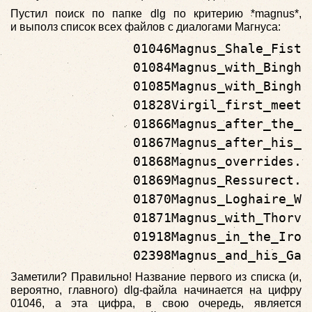
Пустил поиск по папке dlg по критерию *magnus*,
и выполз список всех файлов с диалогами Магнуса:
                01046Magnus_Shale_Fist.d
                01084Magnus_with_Bingham
                01085Magnus_with_Bingham
                01828Virgil_first_meetin
                01866Magnus_after_the_Sc
                01867Magnus_after_his_bo
                01868Magnus_overrides.dl
                01869Magnus_Ressurect.dl
                01870Magnus_Loghaire_Whe
                01871Magnus_with_Thorval
                01918Magnus_in_the_Iron_
                02398Magnus_and_his_Gau
Заметили? Правильно! Название первого из списка (и,
вероятно, главного) dlg-файла начинается на цифру
01046, а эта цифра, в свою очередь, является