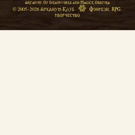
Arcanum: Of Steamworks and Magick Obscura
Арканум-Клуб
Фэнтези, RPG,
© 2005–
2026
творчество