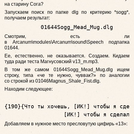
на старину Сога?
Запускаем поиск по папке dlg по критерию *sogg*,
получаем результат:
           01644Sogg_Mead_Mug.dlg
Смотрим, есть ли
в Arcanum\modules\Arcanum\sound\Speech подпапка
01644.
Ее, естественно, не оказывается. Создаем. Кидаем
туда ради теста Магнусовский v13_m.mp3.
В том же самом 01644Sogg_Mead_Mug.dlg ищем
строку, типа «че те нужно, чуввак?» по аналогии
со строкой из 01046Magnus_Shale_Fist.dlg.
Находим следующее:
{190}{Что ты хочешь, [ИК!] чтобы я сдела
                  [ИК!] чтобы я сделал?
Добавляем в нужное место пресловутую цифирь «13»: