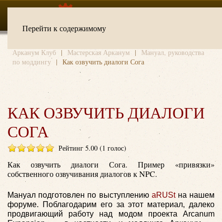
Перейти к содержимому
Арканум Клуб
Мастерская Арканум
Мануал, руководства
по моддингу
Как озвучить диалоги Сога
КАК ОЗВУЧИТЬ ДИАЛОГИ
СОГА
Рейтинг 5.00 (1 голос)
Как озвучить диалоги Сога. Пример «привязки»
собственного озвучивания диалогов к NPC.
Мануал подготовлен по выступлению
aRUSt
на нашем
форуме. Поблагодарим его за этот материал, далеко
продвигающий работу над модом проекта Arcanum