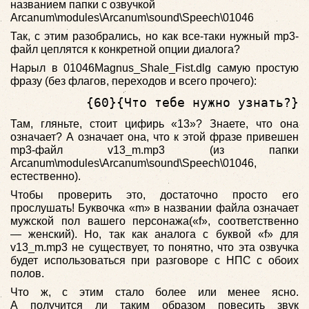
названием папки с озвучкой
Arcanum\modules\Arcanum\sound\Speech\01046
Так, с этим разобрались, но как все-таки нужный mp3-
файл цеплятся к конкретной опции диалога?
Нарыл в 01046Magnus_Shale_Fist.dlg самую простую
фразу (без флагов, переходов и всего прочего):
          {60}{Что тебе нужно узнать?}{
Там, гляньте, стоит цифирь «13»? Знаете, что она
означает? А означает она, что к этой фразе привешен
mp3-файл v13_m.mp3 (из папки
Arcanum\modules\Arcanum\sound\Speech\01046,
естественно).
Чтобы проверить это, достаточно просто его
прослушать! Буквочка «m» в названии файла означает
мужской пол вашего персонажа(«f», соответственно
— женский). Но, так как аналога с буквой «f» для
v13_m.mp3 не существует, то понятно, что эта озвучка
будет использоваться при разговоре с НПС с обоих
полов.
Что ж, с этим стало более или менее ясно.
А получится ли таким образом повесить звук