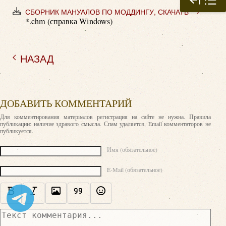
СБОРНИК МАНУАЛОВ ПО МОДДИНГУ, СКАЧАТЬ
*.chm (справка Windows)
НАЗАД
ДОБАВИТЬ КОММЕНТАРИЙ
Для комментирования материалов регистрация на сайте не нужна. Правила
публикации: наличие здравого смысла. Спам удаляется, Email комментаторов не
публикуется.
Текст комментария
Имя (обязательное)
E-Mail (обязательное)