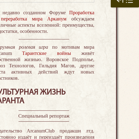
 недавно созданном Форуме
Проработка
переработка мира Арканум
обсуждаем
зличные аспекты вселенной: преимущества,
достатки, особенности.
румная ролевая игра
по мотивам мира
rcanum
Тарантские войны
живёт
бственной жизнью. Воровское Подполье,
юз Технологов, Гильдия Магов, другие
ста активных действий ждут новых
астников.
УЛЬТУРНАЯ ЖИЗНЬ
АРАНТА
Специальный репортаж
дательство ArcanumClub продакшн лтд.
стоянно издаёт и переиздаёт произведения