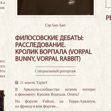
4-х
ая.
Р
Сэр San-San
ФИЛОСОВСКИЕ ДЕБАТЫ:
РАССЛЕДОВАНИЕ.
КРОЛИК ВОРПАЛА (VORPAL
BUNNY, VORPAL RABBIT)
есс
ого
Специальный репортаж
Это
них
21 апреля, ŦарâнŦ
В Арканум-сообществе возник интерес
к феномену: Кролик Ворпала. Опять?
На форуме Fallout, на Терра-Арканум,
на французском форуме...