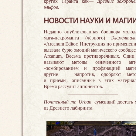
кругах Таранта как—
Древние захороне
эльфов
.
НОВОСТИ НАУКИ И МАГИ
Недавно опубликованная брошюра молод
мага-некроманта (чёрного)
Элементал
«Arcanum Editor: Инструкция по применен
вызвала бурю эмоций магического сообщес
Arcanum. Весьма противоречивых. Одн
называют методы означенного авт
«зомбированием и профанацией маги
другие — напротив, одобряют мет
и приёмы, описанные в этих материал
Время рассудит аппонентов.
Почтенный mr. Urban
, сумевший достать 
из Древнего лабиринта,