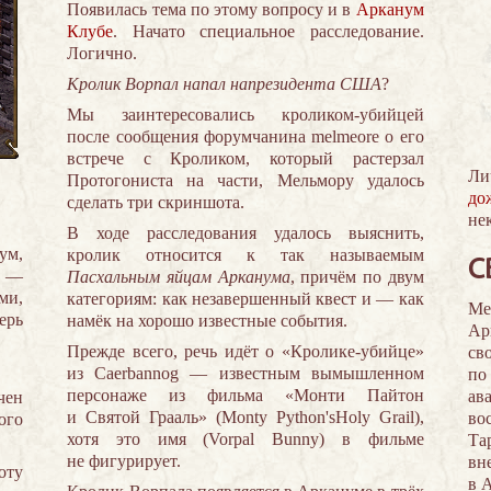
Появилась тема по этому вопросу и в
Арканум
Клубе
. Начато специальное расследование.
Логично.
Кролик Ворпал напал напрезидента США
?
Мы заинтересовались кроликом-убийцей
после сообщения форумчанина melmeore о его
встрече с Кроликом, который растерзал
Ли
Протогониста на части, Мельмору удалось
до
сделать три скриншота.
не
В ходе расследования удалось выяснить,
ум,
кролик относится к так называемым
С
е —
Пасхальным яйцам Арканума
, причём по двум
ми,
категориям: как незавершенный квест и — как
Ме
ерь
намёк на хорошо известные события.
Ар
Прежде всего, речь идёт о «Кролике-убийце»
св
из Caerbannog — известным вымышленном
по
персонаже из фильма «Монти Пайтон
ав
чен
и Святой Грааль» (Monty Python'sHoly Grail),
во
ого
хотя это имя (Vorpal Bunny) в фильме
Та
не фигурирует.
вн
оту
в 