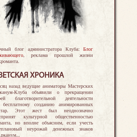
чный блог администратора Клуба:
Блог
живающего
, реклама прошлой жизни
кроманта.
ВЕТСКАЯ ХРОНИКА
сяц назад ведущие аниматоры Мастерских
канум-Клуба объявили о прекращении
оей благотворительной деятельности
 бесплатному созданию анимированных
атар. Этот жест был неоднозначно
спринят культурной общественностью
ранта, но вполне объясним, если учесть
еплановый неурожай денежных знаков
Арканум...