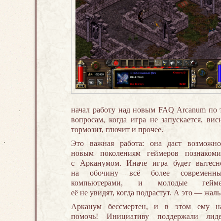
начал работу над новым FAQ Arcanum по 
вопросам, когда игра не запускается, висн
тормозит, глючит и прочее.
Это важная работа: она даст возможно
новым поколениям геймеров познакоми
с Арканумом. Иначе игра будет вытесн
на обочину всё более современн
компьютерами, и молодые гейм
её не увидят, когда подрастут. А это — жаль
Арканум бессмертен, и в этом ему н
помочь! Инициативу поддержали лид