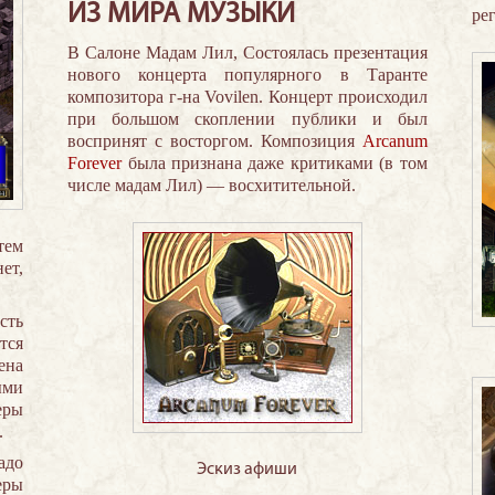
ИЗ МИРА МУЗЫКИ
ре
В Салоне Мадам Лил, Состоялась презентация
нового концерта популярного в Таранте
композитора г-на Vovilen. Концерт происходил
при большом скоплении публики и был
воспринят с восторгом. Композиция
Arcanum
Forever
была признана даже критиками (в том
числе мадам Лил) — восхитительной.
тем
ет,
сть
тся
ена
ыми
еры
.
адо
Эскиз афиши
еры