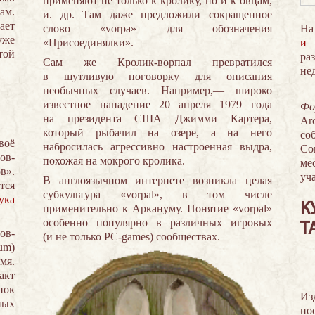
применяют не только к кролику, но и к овцам,
ам.
и. др. Там даже предложили сокращенное
ает
слово «vorpa» для обозначения
На
уже
«Присоединялки».
и 
той
ра
Сам же Кролик-ворпал превратился
не
в шутливую поговорку для описания
необычных случаев. Например,— широко
известное нападение 20 апреля 1979 года
Фо
на президента США Джимми Картера,
A
который рыбачил на озере, а на него
со
воё
набросилась агрессивно настроенная выдра,
Со
ов-
похожая на мокрого кролика.
ме
в».
уч
В англоязычном интернете возникла целая
тся
субкультура «vorpal», в том числе
ука
К
применительно к Аркануму. Понятие «vorpal»
особенно популярно в различных игровых
Т
ов-
(и не только PC-games) сообществах.
um)
мя.
акт
пок
Из
ных
по