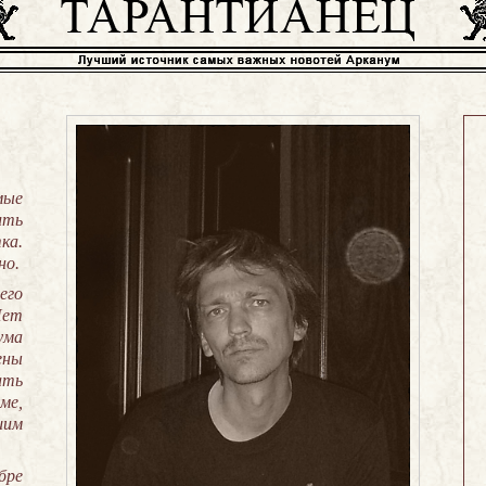
мые
ить
ка.
но.
его
Нет
ума
ены
ать
ме,
им
бре