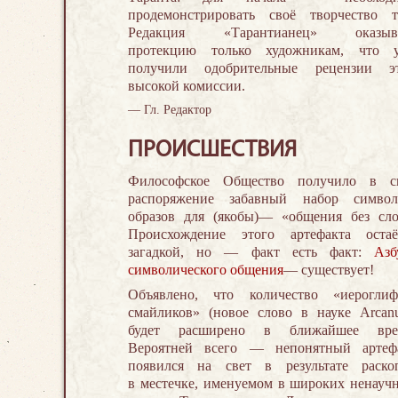
продемонстрировать своё творчество т
Редакция «Тарантианец» оказыв
протекцию только художникам, что 
получили одобрительные рецензии э
высокой комиссии.
— Гл. Редактор
ПРОИСШЕСТВИЯ
Философское Общество получило в с
распоряжение забавный набор символ
образов для (якобы)— «общения без сло
Происхождение этого артефакта остаё
загадкой, но — факт есть факт:
Азб
символического общения
— существует!
Объявлено, что количество «иероглиф
смайликов» (новое слово в науке Arcan
будет расширено в ближайшее вре
Вероятней всего — непонятный артеф
появился на свет в результате раско
в местечке, именуемом в широких ненауч