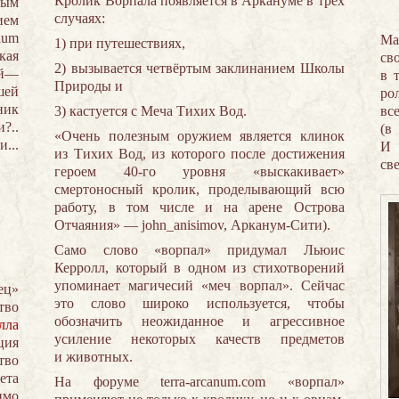
Кролик Ворпала появляется в Аркануме в трёх
рым
случаях:
ием
num
Ма
1) при путешествиях,
кая
св
2) вызывается четвёртым заклинанием Школы
ый—
в 
Природы и
шей
ро
ник
3) кастуется с Меча Тихих Вод.
вс
?..
(в
«Очень полезным оружием является клинок
...
И 
из Тихих Вод, из которого после достижения
св
героем 40-го уровня «выскакивает»
смертоносный кролик, проделывающий всю
работу, в том числе и на арене Острова
Отчаяния» — john_anisimov, Арканум-Сити).
Само слово «ворпал» придумал Льюис
Керролл, который в одном из стихотворений
упоминает магичесий «меч ворпал». Сейчас
ец»
это слово широко используется, чтобы
тво
обозначить неожиданное и агрессивное
лла
усиление некоторых качеств предметов
ция
и животных.
тво
ета
На форуме terra-arcanum.com «ворпал»
имо