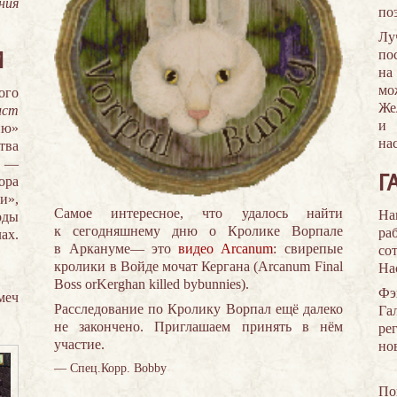
ния
по
Лу
п
И
на
мо
ого
Ж
ист
и
ию»
на
тва
и —
Г
ора
и»,
Самое интересное, что удалось найти
На
оды
к сегодняшнему дню о Кролике Ворпале
ра
ах.
в Аркануме— это
видео Arcanum
: свирепые
со
кролики в Войде мочат Кергана (Arcanum Final
На
Boss orKerghan killed bybunnies).
Фэ
меч
Расследование по Кролику Ворпал ещё далеко
Га
не закончено. Приглашаем принять в нём
ре
участие.
но
— Спец.Корр. Bobby
П