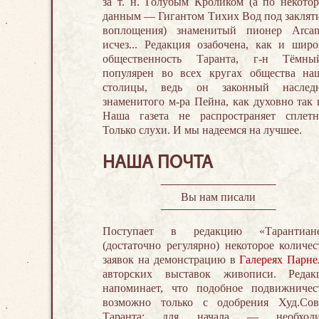
за т. н. Голубым Кроликом (а по некото
данным — Гигантом Тихих Вод под заклят
воплощения) знаменитый пионер Arca
исчез... Редакция озабочена, как и широ
общественность Таранта, г-н Тёмн
популярен во всех кругах общества на
столицы, ведь он законный наслед
знаменитого м-ра Пейна, как духовно так и
Наша газета не распространяет сплетни
Только слухи. И мы надеемся на лучшее.
НАША ПОЧТА
Вы нам писали
Поступает в редакцию «Тарантиан
(достаточно регулярно) некоторое количес
заявок на демонстрацию в
Галереях Парне
авторских выставок живописи. Редак
напоминает, что подобное подвижничес
возможно только с одобрения Худ.Сов
Таранта: для начала — необход