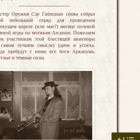
стер Оружия
Сэр Гайтахан
снова собрал
ой небольшой отряд для проведения
текущем апреле (или мае?) месяце полевой
левой игры по мотивам Arcanum. Пожелаем
ем участникам этой блестящей авантюры
 самом лучшем смысле) удачи и успеха.
да пребудут с ними все боги Арканума,
етлые и тёмные силы.