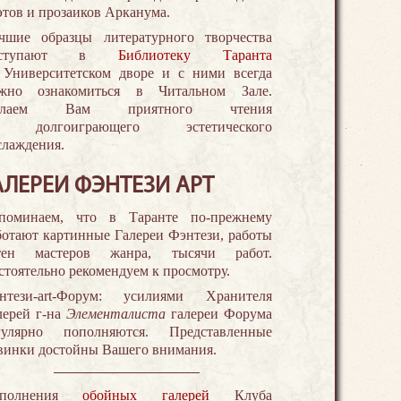
этов и прозаиков Арканума.
чшие образцы литературного творчества
оступают в
Библиотеку Таранта
 Университетском дворе и с ними всегда
жно ознакомиться в Читальном Зале.
елаем Вам приятного чтения
 долгоиграющего эстетического
слаждения.
АЛЕРЕИ ФЭНТЕЗИ АРТ
поминаем, что в Таранте по-прежнему
ботают картинные Галереи Фэнтези, работы
тен мастеров жанра, тысячи работ.
стоятельно рекомендуем к просмотру.
нтези-art-Форум: усилиями Хранителя
лерей г-на
Элементалиста
галереи Форума
гулярно пополняются. Представленные
винки достойны Вашего внимания.
ополнения
обойных галерей
Клуба