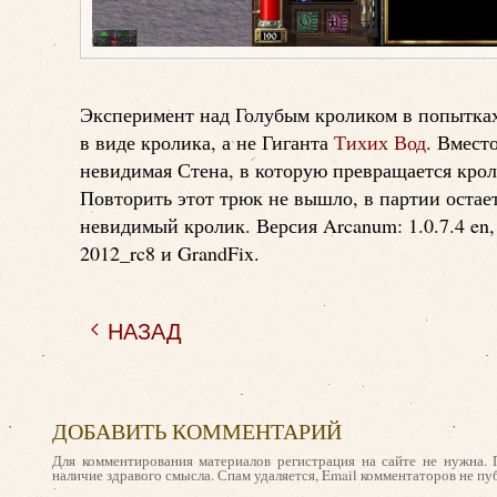
Эксперимент над Голубым кроликом в попытках 
в виде кролика, а не Гиганта
Тихих Вод
. Вмест
невидимая Стена, в которую превращается крол
Повторить этот трюк не вышло, в партии остает
невидимый кролик. Версия Arcanum: 1.0.7.4 en,
2012_rc8 и GrandFix.
НАЗАД
ДОБАВИТЬ КОММЕНТАРИЙ
Для комментирования материалов регистрация на сайте не нужна. 
наличие здравого смысла. Спам удаляется, Email комментаторов не пу