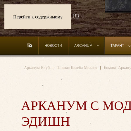
Перейти к содержимому
НОВОСТИ
ARCANUM
ТАРАНТ
Арканум Клуб
Пивная Калеба Меллоя
Комикс Аркану
АРКАНУМ С МО
ЭДИШН