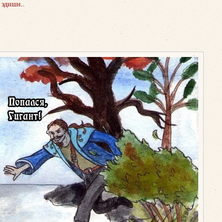
 эдишн.
.