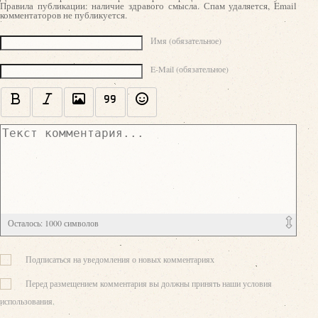
Правила публикации: наличие здравого смысла. Спам удаляется, Email
комментаторов не публикуется.
Текст комментария
Имя (обязательное)
E-Mail (обязательное)
Осталось:
1000
символов
Подписаться на уведомления о новых комментариях
Перед размещением комментария вы должны принять наши условия
использования.