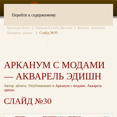
Перейти к содержимому
Арканум Клуб
Пивная Калеба Меллоя
Комикс Арканум.
Акварель эдишн.
Слайд №30
АРКАНУМ С МОДАМИ
— АКВАРЕЛЬ ЭДИШН
Автор: ailonve. Опубликовано в
Арканум с модами. Акварель
эдишн.
.
СЛАЙД №30