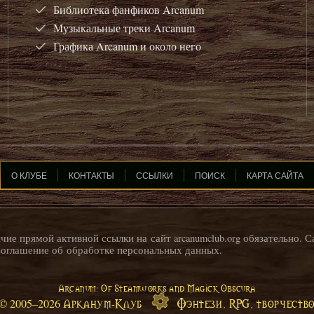
Библиотека фанфиков Arcanum
Музыкальные треки Arcanum
Графика Arcanum и около него
О КЛУБЕ
КОНТАКТЫ
ССЫЛКИ
ПОИСК
КАРТА САЙТА
ие прямой активной ссылки на сайт arcanumclub.org обязательно. С
оглашение об обработке персональных данных
.
Arcanum: Of Steamworks and Magick Obscura
Арканум-Клуб
Фэнтези, RPG, творчеств
© 2005–
2026