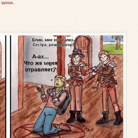
 эдишн.
.