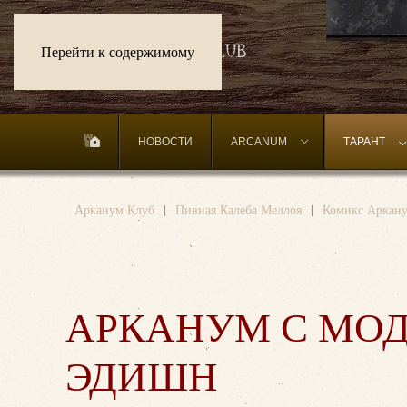
Перейти к содержимому
НОВОСТИ
ARCANUM
ТАРАНТ
Арканум Клуб
Пивная Калеба Меллоя
Комикс Аркану
АРКАНУМ С МО
ЭДИШН