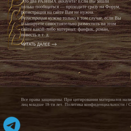
Это два РАЗНЫХ аккаунта! Если Вы зашли
только пообщаться — проходите сразу на Форум,
регистрация на сайте Вам не нужна.
Регистрация нужна
только в том случае, если Вы
планируете самостоятельно разместить на этом
сайте какой-либо материал: фанфик, роман,
повесть и т. д.
ЧИТАТЬ ДАЛЕЕ
Все права защищены. При цитировании материалов налич
лиц младше 18-ти лет.
Политика конфиденциальности
/
С