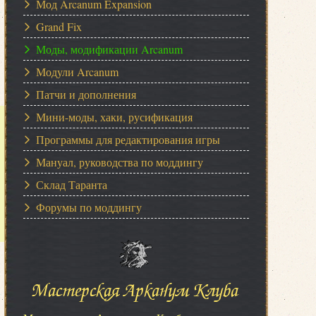
Мод Arcanum Expansion
Grand Fix
Моды, модификации Arcanum
Модули Arcanum
Патчи и дополнения
Мини-моды, хаки, русификация
Программы для редактирования игры
Мануал, руководства по моддингу
Склад Таранта
Форумы по моддингу
Мастерская Арканум Клуба