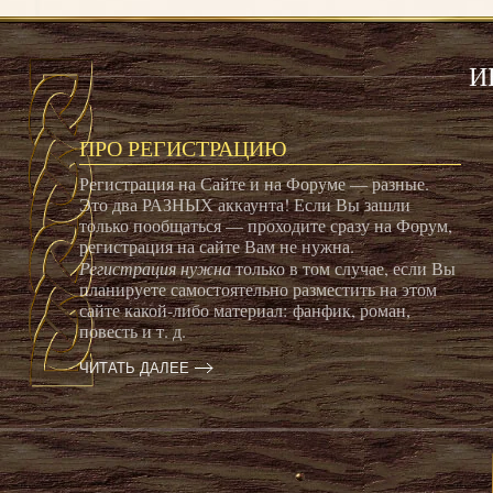
И
ПРО РЕГИСТРАЦИЮ
Регистрация на Сайте и на Форуме — разные.
Это два РАЗНЫХ аккаунта! Если Вы зашли
только пообщаться — проходите сразу на Форум,
регистрация на сайте Вам не нужна.
Регистрация нужна
только в том случае, если Вы
планируете самостоятельно разместить на этом
сайте какой-либо материал: фанфик, роман,
повесть и т. д.
ЧИТАТЬ ДАЛЕЕ