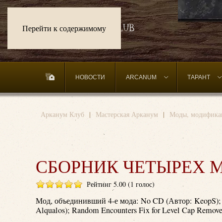
Перейти к содержимому
НОВОСТИ
ARCANUM
ТАРАНТ
Арканум Клуб
Мастерская Арканум
Моды, модифика
СБОРНИК ЧЕТЫРЕХ 
Рейтинг 5.00 (1 голос)
Мод, объединивший 4-е мода: No CD (Автор: KeopS); 
Alqualos); Random Encounters Fix for Level Cap Remove