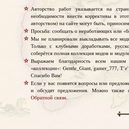
Авторство работ указывается на стра
необходимости внести коррективы в это
авторством) на сайте могут быть, приносим
Просьба: сообщать о неработающих или «б
Мы не планировали выкладывать все моды 
Только с клубными доработками, русс
соберётся полная коллекция модов и модул
Выражаем благодарность всем нашим
«коллекции»: Gentle_Giant, gamer_777, T’e’
Спасибо Вам!
Если у вас появятся вопросы или предл
и обсудят предложения. Можно также 
Обратной связи
.