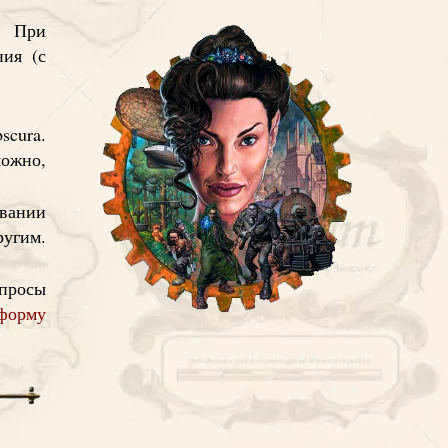
. При
ния (с
scura.
ожно,
вании
ругим.
опросы
форму