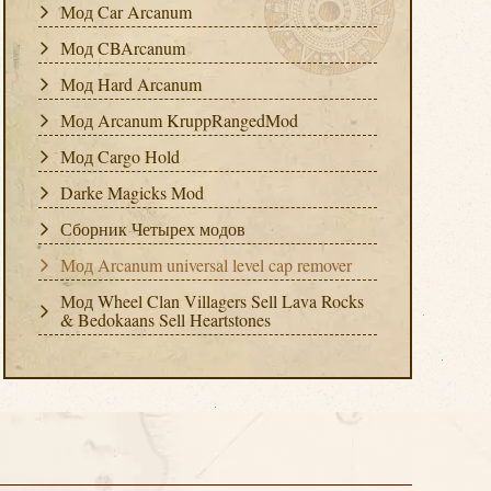
Мод Car Arcanum
Мод CBArcanum
Мод Hard Arcanum
Мод Arcanum KruppRangedMod
Мод Cargo Hold
Darke Magicks Mod
Сборник Четырех модов
Мод Arcanum universal level cap remover
Мод Wheel Clan Villagers Sell Lava Rocks
& Bedokaans Sell Heartstones