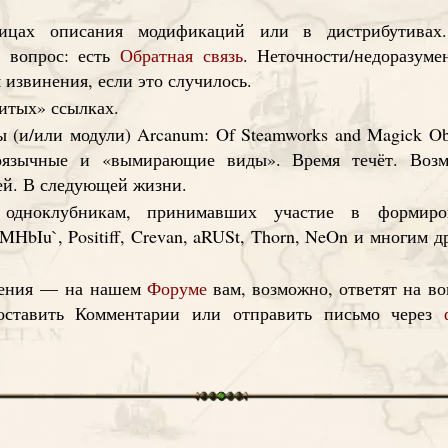
ницах описания модификаций или в дистрибутивах
т вопрос: есть
Обратная связь
. Неточности/недоразуме
 извинения, если это случилось.
итых» ссылках.
(и/или модули) Arcanum: Of Steamworks and Magick Ob
коязычные и «вымирающие виды». Время течёт. Возм
ей. В следующей жизни.
 одноклубникам, принимавших участие в формиро
MHbIu`, Positiff, Crevan, aRUSt, Thorn, NeOn и многим д
ожения — на нашем
Форуме
вам, возможно, ответят на в
оставить Комментарии или отправить письмо через