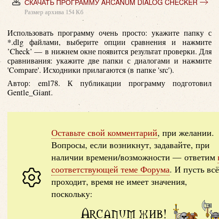
СКАЧАТЬ ПРОГРАММУ ARCANUM DIALOG CHECKER
Размер архива 154 Кб
Использовать программу очень просто: укажите папку с
*.dlg файлами, выберите опции сравнения и нажмите
’Check’ — в нижнем окне появится результат проверки. Для
сравнивания: укажите две папки с диалогами и нажмите
'Compare'. Исходники прилагаются (в папке 'src').
Автор: eml78. К публикации программу подготовил
Gentle_Giant.
Оставьте свой комментарий
, при желании.
Вопросы, если возникнут, задавайте, при
наличии времени/возможности — ответим
соответствующей теме Форума
. И пусть всё
проходит, время не имеет значения,
поскольку:
Arcanum жив!