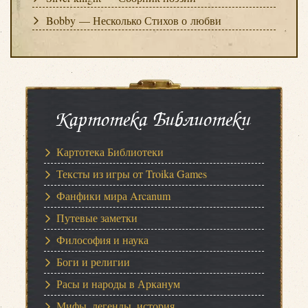
Bobby — Несколько Стихов о любви
Картотека Библиотеки
Картотека Библиотеки
Тексты из игры от Troika Games
Фанфики мира Arcanum
Путевые заметки
Философия и наука
Боги и религии
Расы и народы в Арканум
Мифы, легенды, история