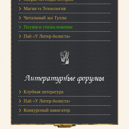
Магия vs Технология
Читальный зал Туллы
Поэзия и стихосложение
Паб «У Литер-болиста»
Литературные форумы
Клубная литература
Паб «У Литер-болиста»
Конкурсный навигатор