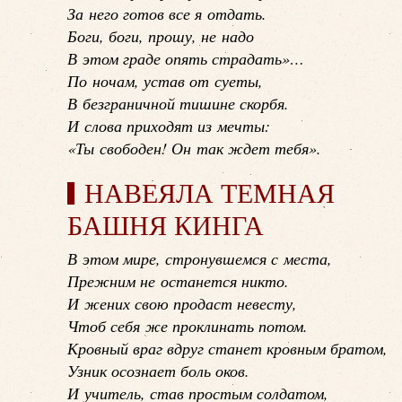
За него готов все я отдать.
Боги, боги, прошу, не надо
В этом граде опять страдать»…
По ночам, устав от суеты,
В безграничной тишине скорбя.
И слова приходят из мечты:
«Ты свободен! Он так ждет тебя».
НАВЕЯЛА ТЕМНАЯ
БАШНЯ КИНГА
В этом мире, стронувшемся с места,
Прежним не останется никто.
И жених свою продаст невесту,
Чтоб себя же проклинать потом.
Кровный враг вдруг станет кровным братом,
Узник осознает боль оков.
И учитель, став простым солдатом,