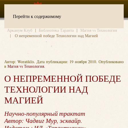
Перейти к содержимому
Арканум Клуб
Библиотека Таранта
Магия vs Технология
О непременной победе Технологии над Магией
Автор: Woratiklis. Дата публикации:
19 ноября 2010
. Опубликовано
в
Магия vs Технология
.
О НЕПРЕМЕННОЙ ПОБЕДЕ
ТЕХНОЛОГИИ НАД
МАГИЕЙ
Научно-популярный трактат
Автор: Чадвиг Мур, эсквайр.
Издатель: ИД «Тарантианец»