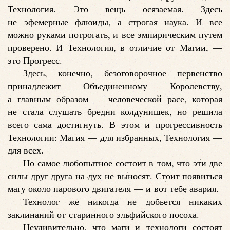
Технология. Это вещь осязаемая. Здесь
не эфемерные флюиды, а строгая наука. И все
можно руками потрогать, и все эмпирическим путем
проверено. И Технология, в отличие от Магии, —
это Прогресс.
Здесь, конечно, безоговорочное первенство
принадлежит Объединенному Королевству,
а главным образом — человеческой расе, которая
не стала слушать бредни колдунишек, но решила
всего сама достигнуть. В этом и прогрессивность
Технологии: Магия — для избранных, Технология —
для всех.
Но самое любопытное состоит в том, что эти две
силы друг друга на дух не выносят. Стоит появиться
магу около парового двигателя — и вот тебе авария.
Технолог же никогда не добьется никаких
заклинаний от старинного эльфийского посоха.
Неудивительно, что маги и технологи состоят