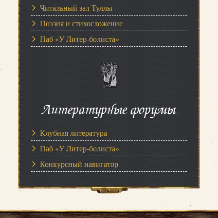
Читальный зал Туллы
Поэзия и стихосложение
Паб «У Литер-болиста»
Литературные форумы
Клубная литература
Паб «У Литер-болиста»
Конкурсный навигатор