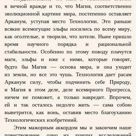
в вечной вражде и то, что Магия, соответственно
эволюционной картине мира, постепенно оставляет
Арканум, уступая место Технологии. Это раньше
всякие всемогущие эльфы носились по всему миру,
как оголтелые, и творили, что хотели. Ныне пришло
время научного порядка и рациональной
стабильности. Особенно по этому поводу плачутся
маги, эльфы и иже с ними, которые говорят,
будто бы Магия — основа мира, и она уходит
из земли, но все это чушь. Технология дает расам
Арканум силу, чтобы подчинить себе Природу,
и Магия в этом деле, деле всемирного Прогресса,
ничем не поможет, а только навредит. Впрочем,
ей и так осталось недолго жить — сама собою
выветрится, как вонь, оставив место благоуханию
Технологических изобретений.
Этим мажорным аккордом мы и закончим наше
повествование, одно из лучших исследований