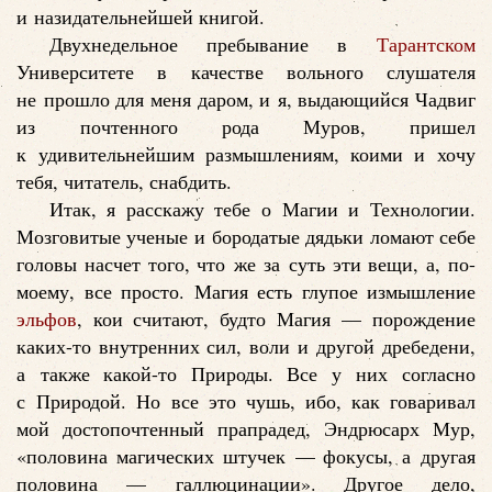
и назидательнейшей книгой.
Двухнедельное пребывание в
Тарантском
Университете в качестве вольного слушателя
не прошло для меня даром, и я, выдающийся Чадвиг
из почтенного рода Муров, пришел
к удивительнейшим размышлениям, коими и хочу
тебя, читатель, снабдить.
Итак, я расскажу тебе о Магии и Технологии.
Мозговитые ученые и бородатые дядьки ломают себе
головы насчет того, что же за суть эти вещи, а, по-
моему, все просто. Магия есть глупое измышление
эльфов
, кои считают, будто Магия — порождение
каких-то внутренних сил, воли и другой дребедени,
а также какой-то Природы. Все у них согласно
с Природой. Но все это чушь, ибо, как говаривал
мой достопочтенный прапрадед, Эндрюсарх Мур,
«половина магических штучек — фокусы, а другая
половина — галлюцинации». Другое дело,