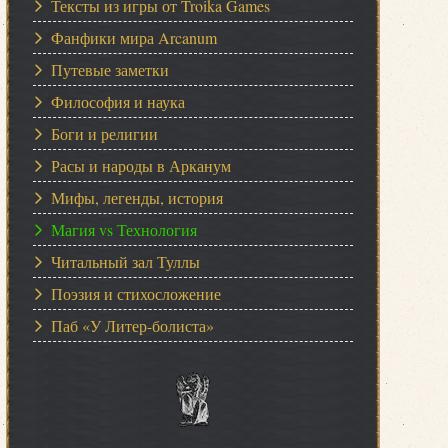
Тексты из игры от Troika Games
Фанфики мира Arcanum
Путевые заметки
Философия и наука
Боги и религии
Расы и народы в Арканум
Мифы, легенды, история
Магия vs Технология
Читальный зал Туллы
Поэзия и стихосложение
Паб «У Литер-болиста»