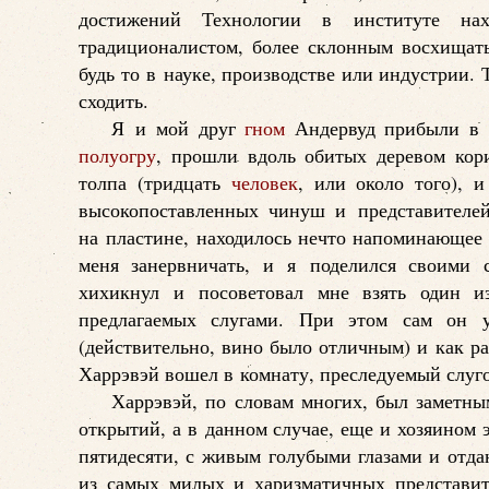
достижений Технологии в институте н
традиционалистом, более склонным восхищат
будь то в науке, производстве или индустрии.
сходить.
Я и мой друг
гном
Андервуд прибыли в э
полуогру
, прошли вдоль обитых деревом кор
толпа (тридцать
человек
, или около того), 
высокопоставленных чинуш и представителей 
на пластине, находилось нечто напоминающее 
меня занервничать, и я поделился своими 
хихикнул и посоветовал мне взять один и
предлагаемых слугами. При этом сам он у
(действительно, вино было отличным) и как ра
Харрэвэй вошел в комнату, преследуемый слуг
Харрэвэй, по словам многих, был заметны
открытий, а в данном случае, еще и хозяином
пятидесяти, с живым голубыми глазами и отд
из самых милых и харизматичных представите