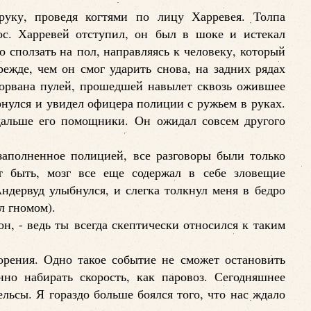
уку, проведя когтями по лицу Харревея. Толпа
ос. Харревей отступил, он был в шоке и истекал
о сползать на пол, направляясь к человеку, который
ежде, чем он смог ударить снова, на задних рядах
зорвана пулей, прошедшей навылет сквозь ожившее
ернулся и увидел офицера полиции с ружьем в руках.
одальше его помощники. Он ожидал совсем другого
аполненное полицией, все разговоры были только
 быть, мозг все еще содержал в себе зловещие
ндервуд улыбнулся, и слегка толкнул меня в бедро
л гномом).
н, - ведь ты всегда скептически относился к таким
орения. Одно такое событие не сможет остановить
нно набирать скорость, как паровоз. Сегодняшнее
льсы. Я гораздо больше боялся того, что нас ждало