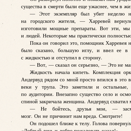
существа в смерти были еще ужаснее, чем в жи
— Этот экземпляр был убит неделю на
на городского жителя, — Харревей верну
изготовили мощные препараты. Вот эти, мы
и людей. Некоторые мы практически полностью
Пока он говорил это, помощник Харревея на
было сказано, большую иглу, и ввел ее в 
с жидкостью и отступил в сторону.
— Вот, — сказал он серьезно, — Это не маг
Жидкость начала кипеть. Комплекция ор
Андервуд рядом со мной просто впился в это в
веки у трупа. Это заметили и остальные,
по аудитории. Внезапно существо село и осмо
спиной закричала женщина. Андервуд схватил м
— Не бойтесь, друзья мои, — засм
мозг. Он не причинит нам вреда. Смотрите!
Он подошел ближе к телу. Голова повернул
«Добрый день и добро пожаловать назад!».