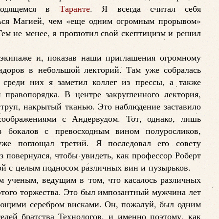
аходящемся в
Таранте
. Я всегда считал себя
ься Магией, чем «еще одним огромным прорывом»
 Тем не менее, я проглотил свой скептицизм и решил
кипаже и, показав наши приглашения огромному
идоров в небольшой лекторий. Там уже собралась
и среди них я заметил коллег из прессы, а также
правопорядка. В центре закругленного лектория,
труп, накрытый тканью. Это наблюдение заставило
соображениями с Андервудом. Тот, однако, лишь
з бокалов с превосходным вином полуросликов,
же поглощал третий. Я последовал его совету
з повернулся, чтобы увидеть, как профессор Роберт
ой с целым подносом различных вин и пузырьков.
м ученым, ведущим в том, что касалось различных
 этого торжества. Это был импозантный мужчина лет
ающими серебром висками. Он, пожалуй, был одним
лей братства Технологов, и именно поэтому, как