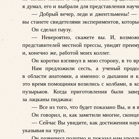
я думал, его и выбрали для представления нау
— Добрый вечер, леди и джентльмены! — 
вы станете свидетелями экспериментов, которы
Он сделал паузу.
— Невероятно, скажете вы. И, возмож
представителей местной прессы, увидят преим
и, конечно же, работой моих коллег.
Он коротко взглянул в мою сторону, в то вр
Нам предложили сесть, а ученый продо
в области анатомии, а именно: о дыхании и к
это время помощники возились с колбами, в к
пузырьков. Когда приготовления были зав
за лацканы пиджака:
— Все из того, что будет показано Вы, и я 
Он говорил, и, как заметили многие, сконц
— Сейчас Вы увидите, как достижения наук
указывая на труп.
Он развернул полотно и показал нам уродли