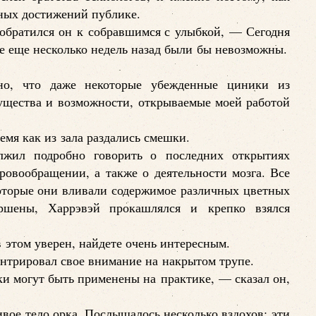
чных достижений публике.
обратился он к собравшимся с улыбкой, — Сегодня
е еще несколько недель назад были бы невозможны.
но, что даже некоторые убежденные циники из
ущества и возможности, открываемые моей работой
емя как из зала раздались смешки.
лжил подробно говорить о последних открытиях
ровообращении, а также о деятельности мозга. Все
оторые они вливали содержимое различных цветных
ершены, Харрэвэй прокашлялся и крепко взялся
в этом уверен, найдете очень интересным.
ентрировал свое внимание на накрытом трупе.
и могут быть применены на практике, — сказал он,
вое тело орка. Послышалось несколько вздохов: эти