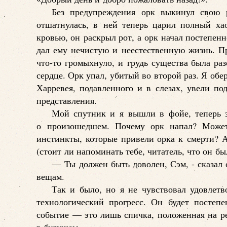
Без предупреждения орк выкинул свою р
отшатнулась, в ней теперь царил полный ха
кровью, он раскрыл рот, а орк начал постепенн
дал ему нечистую и неестественную жизнь. Пр
что-то громыхнуло, и грудь существа была ра
сердце. Орк упал, убитый во второй раз. Я об
Харревея, подавленного и в слезах, увели п
представления.
Мой спутник и я вышли в фойе, теперь з
о произошедшем. Почему орк напал? Может
инстинкты, которые привели орка к смерти? А
(стоит ли напоминать тебе, читатель, что он бы
— Ты должен быть доволен, Сэм, - сказал о
вещам.
Так и было, но я не чувствовал удовлетв
технологический прогресс. Он будет постепе
событие — это лишь спичка, положенная на ре