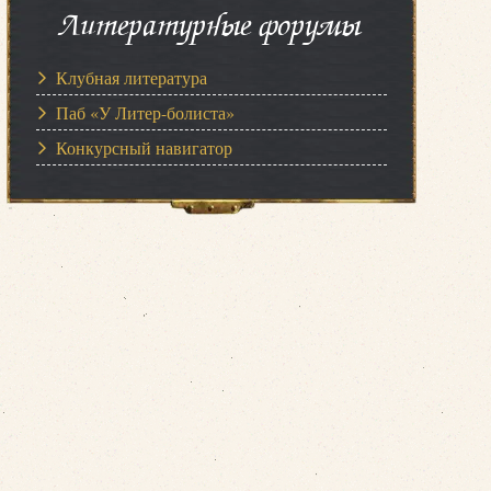
Литературные форумы
Клубная литература
Паб «У Литер-болиста»
Конкурсный навигатор