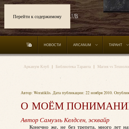
Перейти к содержимому
НОВОСТИ
ARCANUM
ТАРАНТ
Арканум Клуб
Библиотека Таранта
Магия vs Техноло
Автор: Woratiklis. Дата публикации:
22 ноября 2010
. Опубли
О МОЁМ ПОНИМАНИ
Автор Самуэль Келдсен, эсквайр
Конечно же, не без трепета, много лет н