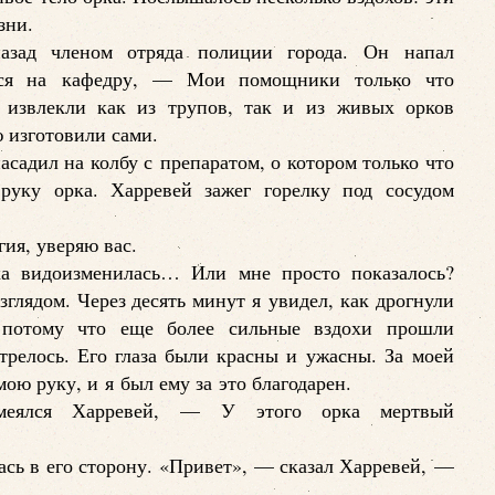
зни.
зад членом отряда полиции города. Он напал
лся на кафедру, — Мои помощники только что
 извлекли как из трупов, так и из живых орков
 изготовили сами.
садил на колбу с препаратом, о котором только что
руку орка. Харревей зажег горелку под сосудом
ия, уверяю вас.
ка видоизменилась… Или мне просто показалось?
зглядом. Через десять минут я увидел, как дрогнули
 потому что еще более сильные вздохи прошли
трелось. Его глаза были красны и ужасны. За моей
ою руку, и я был ему за это благодарен.
еялся Харревей, — У этого орка мертвый
ась в его сторону. «Привет», — сказал Харревей, —