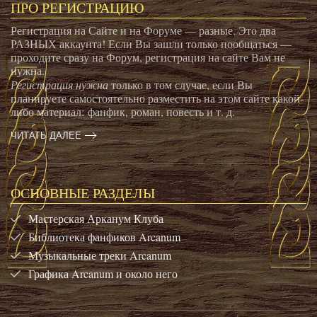
ПРО РЕГИСТРАЦИЮ
Регистрация на Сайте и на Форуме — разные. Это два
РАЗНЫХ аккаунта! Если Вы зашли только пообщаться —
проходите сразу на Форум, регистрация на сайте Вам не
нужна.
Регистрация нужна
только в том случае, если Вы
планируете самостоятельно разместить на этом сайте какой-
либо материал: фанфик, роман, повесть и т. д.
ЧИТАТЬ ДАЛЕЕ
ОСНОВНЫЕ РАЗДЕЛЫ
Мастерская Арканум Клуба
Библиотека фанфиков Arcanum
Музыкальные треки Arcanum
Графика Arcanum и около него