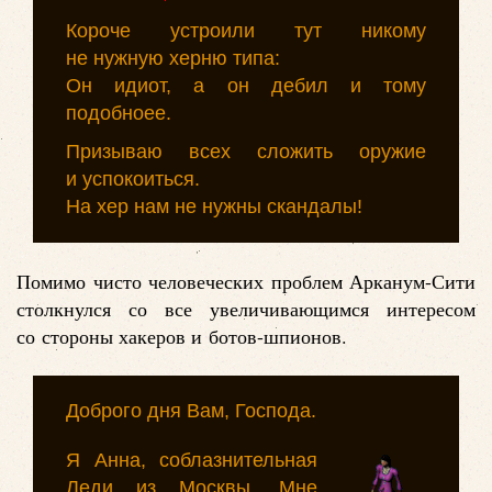
Короче устроили тут никому
не нужную херню типа:
Он идиот, а он дебил и тому
подобноее.
Призываю всех сложить оружие
и успокоиться.
На хер нам не нужны скандалы!
Помимо чисто человеческих проблем Арканум-Сити
столкнулся со все увеличивающимся интересом
со стороны хакеров и ботов-шпионов.
Доброго дня Вам, Господа.
Я Анна, соблазнительная
Леди из Москвы. Мне