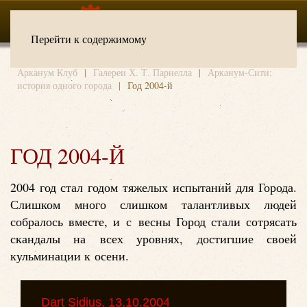
Перейти к содержимому
Арканум Клуб
Галереи Х. Т. Парнелла
Арканум-Сити:
история одного города
Год 2004-й
ГОД 2004-Й
2004 год стал годом тяжелых испытаний для Города.
Слишком много слишком талантливых людей
собралось вместе, и с весны Город стали сотрясать
скандалы на всех уровнях, достигшие своей
кульминации к осени.
Dart Sidius, 13.10.2004