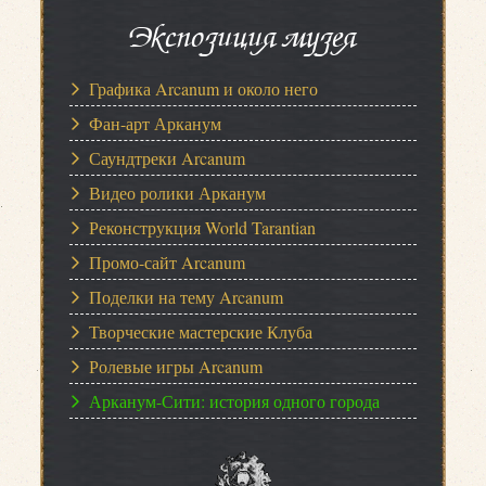
Экспозиция музея
Графика Arcanum и около него
Фан-арт Арканум
Саундтреки Arcanum
Видео ролики Арканум
Реконструкция World Tarantian
Промо-сайт Arcanum
Поделки на тему Arcanum
Творческие мастерские Клуба
Ролевые игры Arcanum
Арканум-Сити: история одного города