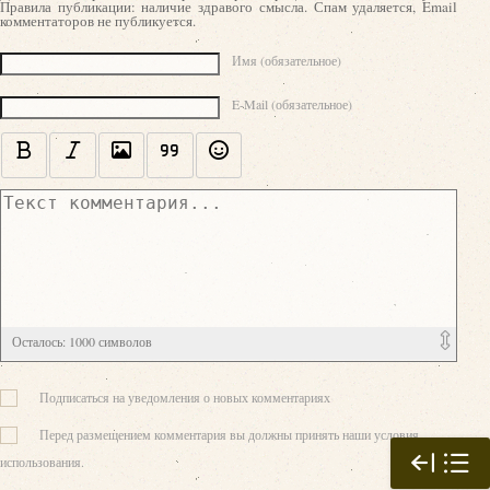
Правила публикации: наличие здравого смысла. Спам удаляется, Email
комментаторов не публикуется.
Текст комментария
Имя (обязательное)
E-Mail (обязательное)
Осталось:
1000
символов
Подписаться на уведомления о новых комментариях
Перед размещением комментария вы должны принять наши условия
использования.