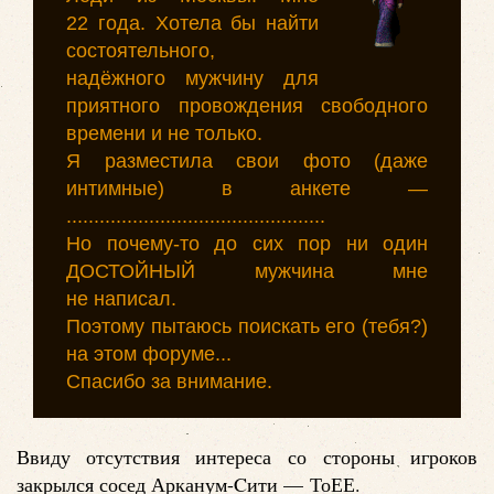
22 года. Хотела бы найти
состоятельного,
надёжного мужчину для
приятного провождения свободного
времени и не только.
Я разместила свои фото (даже
интимные) в анкете —
...............................................
Но почему-то до сих пор ни один
ДОСТОЙНЫЙ мужчина мне
не написал.
Поэтому пытаюсь поискать его (тебя?)
на этом форуме...
Спасибо за внимание.
Ввиду отсутствия интереса со стороны игроков
закрылся сосед Арканум-Cити — ТоЕЕ.