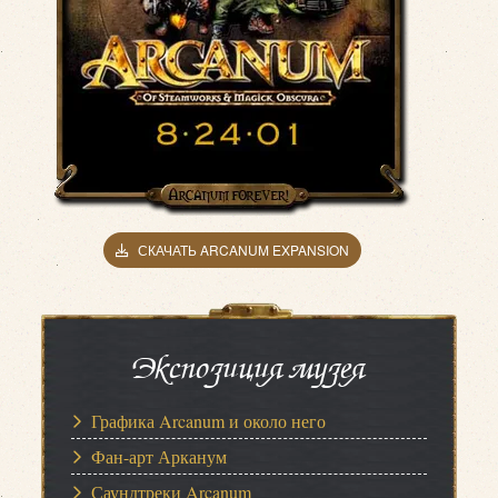
СКАЧАТЬ ARCANUM EXPANSION
Экспозиция музея
Графика Arcanum и около него
Фан-арт Арканум
Саундтреки Arcanum