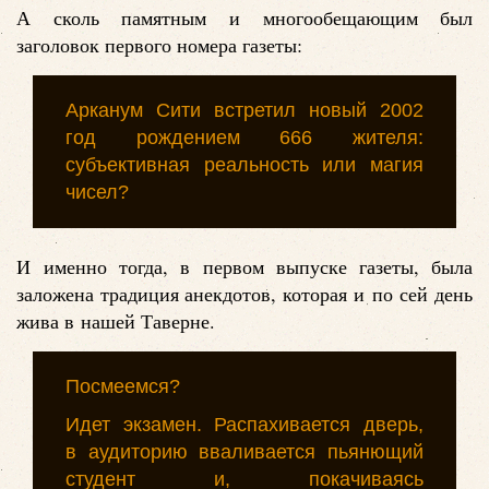
А сколь памятным и многообещающим был
заголовок первого номера газеты:
Арканум Сити встретил новый 2002
год рождением 666 жителя:
субъективная реальность или магия
чисел?
И именно тогда, в первом выпуске газеты, была
заложена традиция анекдотов, которая и по сей день
жива в нашей Таверне.
Посмеемся?
Идет экзамен. Распахивается дверь,
в аудиторию вваливается пьянющий
студент и, покачиваясь