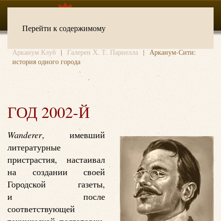
Перейти к содержимому
Арканум Клуб
Галереи Х. Т. Парнелла
Арканум-Сити:
история одного города
ГОД 2002-Й
Wanderer
, имевший
литературные
пристрастия, настаивал
на создании своей
Городской газеты,
и после
соответствующей