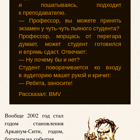
и пошатываясь, подходит
к преподавателю.
— Профессор, вы можете принять
экзамен у чуть-чуть пьяного студента?
Профессор, морщась от перегара
думает, может студент готовился
и впрямь сдаст. Отвечает:
— Ну почему бы и нет?
Студент поворачивается ко входу
в аудиторию машет рукой и кричит:
— Ребята, заносите!
Рассказал: BMV
Вообще 2002 год стал
годом становления
Арканум-Сити, годом,
богатым на события.