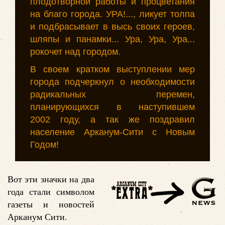
плодотворной работы и процветания
на благо города. УРА!..., ликует толпа
и подбрасывает в высь своих героев,
шляпы и панамки... Ура, Ура, Ура...
рокочет над городом.
В своем кратком выступлении мер
города подчеркнул о необходимости
радикальных перемен,
планирующихся в наступившем
2002 году, а так же поздравил
население Арканум-Сити с Новым
Годом!
Вот эти значки на два
года стали символом
газеты и новостей
Арканум Сити.