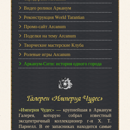
Видео ролики Арканум
Реконструкция World Tarantian
Промо-сайт Arcanum
Поделки на тему Arcanum
Творческие мастерские Клуба
Ролевые игры Arcanum
Арканум-Сити: история одного города
Галереи «Империя Чудес»
«Империя Чудес» —
крупнейшая в Арканум
Галерея, которую собрал известный
эксцентричный коллекционер г-н Х. Т.
Парнелл. В ее запасниках находится самые