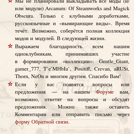
Мы не планировали выкладывать все моды (и/
или модули) Arcanum: Of Steamworks and Magick
Obscura. Только с клубными доработками,
русскоязычные и «вымирающие виды». Время
течёт. Возможно, соберётся полная коллекция
модов и модулей. В следующей жизни.
Выражаем благодарность всем нашим
одноклубникам, принимавших участие
в формировании «коллекции»: Gentle_Giant,
gamer_777, T’e’MHbIu`, Positiff, Crevan, aRUSt,
Thorn, NeOn и многим другим. Спасибо Вам!
Если у вас появятся вопросы или
предложения — на нашем
Форуме
вам,
возможно, ответят на вопросы и обсудят
предложения. Можно также оставить
Комментарии или отправить письмо через
форму Обратной связи
.