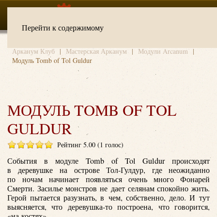
Перейти к содержимому
Арканум Клуб
Мастерская Арканум
Модули Arcanum
Модуль Tomb of Tol Guldur
МОДУЛЬ TOMB OF TOL
GULDUR
Рейтинг 5.00 (1 голос)
События в модуле Tomb of Tol Guldur происходят
в деревушке на острове Тол-Гулдур, где неожиданно
по ночам начинает появляться очень много Фонарей
Смерти. Засилье монстров не дает селянам спокойно жить.
Герой пытается разузнать, в чем, собственно, дело. И тут
выясняется, что деревушка-то построена, что говорится,
«на костях».