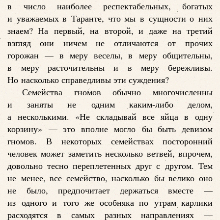
в число наиболее респектабельных, богатых
и уважаемых в Таранте, что мы в сущности о них
знаем? На первый, на второй, и даже на третий
взгляд они ничем не отличаются от прочих
горожан — в меру веселы, в меру общительны,
в меру расточительны и в меру бережливы.
Но насколько справедливы эти суждения?
Семейства гномов обычно многочисленны
и заняты не одним каким-либо делом,
а несколькими. «Не складывай все яйца в одну
корзину» — это вполне могло бы быть девизом
гномов. В некоторых семействах посторонний
человек может заметить несколько ветвей, впрочем,
довольно тесно переплетенных друг с другом. Тем
не менее, все семейство, насколько бы велико оно
не было, предпочитает держаться вместе —
из одного и того же особняка по утрам карлики
расходятся в самых разных направлениях —