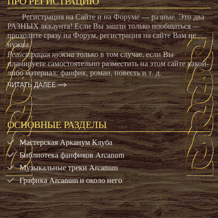
ПРО РЕГИСТРАЦИЮ
Регистрация на Сайте и на Форуме — разные. Это два
РАЗНЫХ аккаунта! Если Вы зашли только пообщаться —
проходите сразу на Форум, регистрация на сайте Вам не
нужна.
Регистрация нужна
только в том случае, если Вы
планируете самостоятельно разместить на этом сайте какой-
либо материал: фанфик, роман, повесть и т. д.
ЧИТАТЬ ДАЛЕЕ
ОСНОВНЫЕ РАЗДЕЛЫ
Мастерская Арканум Клуба
Библиотека фанфиков Arcanum
Музыкальные треки Arcanum
Графика Arcanum и около него