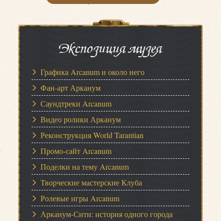
Экспозиция музея
Графика Arcanum и около него
Фан-арт Арканум
Саундтреки Arcanum
Видео ролики Арканум
Реконструкция World Tarantian
Промо-сайт Arcanum
Поделки на тему Arcanum
Творческие мастерские Клуба
Ролевые игры Arcanum
Арканум-Сити: история одного города