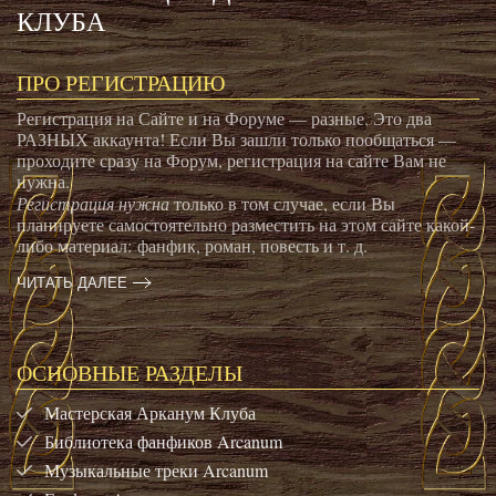
КЛУБА
ПРО РЕГИСТРАЦИЮ
Регистрация на Сайте и на Форуме — разные. Это два
РАЗНЫХ аккаунта! Если Вы зашли только пообщаться —
проходите сразу на Форум, регистрация на сайте Вам не
нужна.
Регистрация нужна
только в том случае, если Вы
планируете самостоятельно разместить на этом сайте какой-
либо материал: фанфик, роман, повесть и т. д.
ЧИТАТЬ ДАЛЕЕ
ОСНОВНЫЕ РАЗДЕЛЫ
Мастерская Арканум Клуба
Библиотека фанфиков Arcanum
Музыкальные треки Arcanum