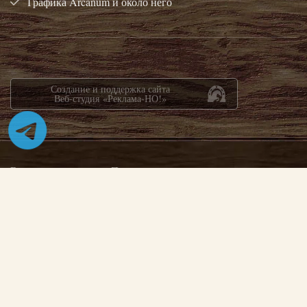
Графика Arcanum и около него
Создание и поддержка сайта
Веб-студия «Реклама-НО!»
Все права защищены. При цитировании материалов наличие
прямой активной ссылки на сайт arcanumclub.org обязательно.
Сайт может содержать контент, не предназначенный для лиц
младше 18-ти лет.
Политика конфиденциальности
/
Соглашение об обработке персональных данных
.
Arcanum: Of Steamworks and Magick Obscura
Арканум-Клуб
Фэнтези, RPG,
© 2005–
2026
творчество