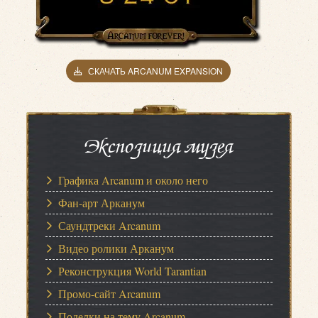
СКАЧАТЬ ARCANUM EXPANSION
Экспозиция музея
Графика Arcanum и около него
Фан-арт Арканум
Саундтреки Arcanum
Видео ролики Арканум
Реконструкция World Tarantian
Промо-сайт Arcanum
Поделки на тему Arcanum