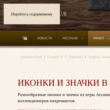
Перейти к содержимому
НОВОСТИ
ARCANUM
ТАРАНТ
Арканум Клуб
Галереи Х. Т. Парнелла
Графика Arcan
ИКОНКИ И ЗНАЧКИ В
Разнообразные иконки и значки из игры Arcanu
коллекционеров-некромантов.