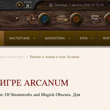
Пятница, 7 августа 2026
05:32:43
МАСТЕРСКИЕ
БИБЛИОТЕКА
КЛУБ
ФОР
um и около него
Иконки и значки в игре Arcanum
 ИГРЕ ARCANUM
m: Of Steamworks and Magick Obscura. Для