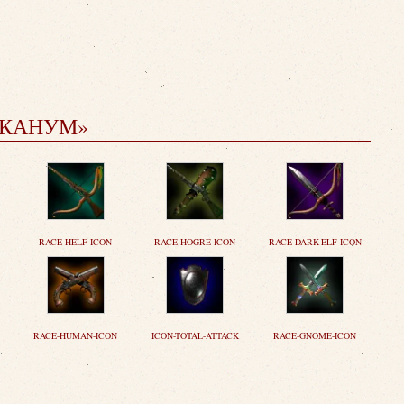
РКАНУМ»
RACE-HELF-ICON
RACE-HOGRE-ICON
RACE-DARK-ELF-ICON
RACE-HUMAN-ICON
ICON-TOTAL-ATTACK
RACE-GNOME-ICON