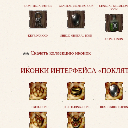
ICON-THERAPEUTICS
GENERAL-CLOTHES-ICON
GENERAL-MEDALION
ICON
KEYRING-ICON
SHIELD-GENERAL-ICON
ICON-POISON
Скачать коллекцию иконок
ИКОНКИ ИНТЕРФЕЙСА «ПОКЛЯ
HEXED-ICON
HEXED-RING-ICON
HEXED-SHIELD-ICON