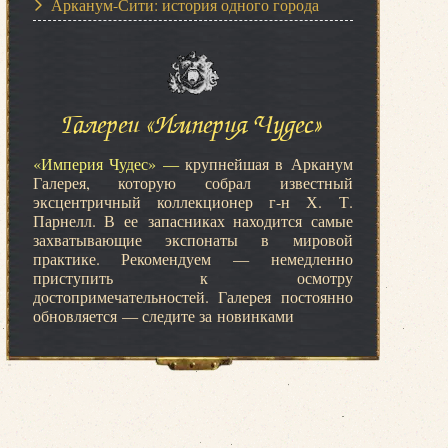
Арканум-Сити: история одного города
Галереи «Империя Чудес»
«Империя Чудес» —
крупнейшая в Арканум
Галерея, которую собрал известный
эксцентричный коллекционер г-н Х. Т.
Парнелл. В ее запасниках находится самые
захватывающие экспонаты в мировой
практике. Рекомендуем — немедленно
приступить к осмотру
достопримечательностей. Галерея постоянно
обновляется — следите за новинками