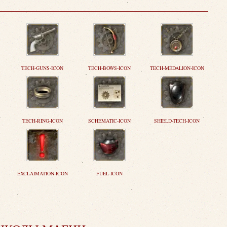
TECH-GUNS-ICON
TECH-BOWS-ICON
TECH-MEDALION-ICON
TECH-RING-ICON
SCHEMATIC-ICON
SHIELD-TECH-ICON
EXCLAIMATION-ICON
FUEL-ICON