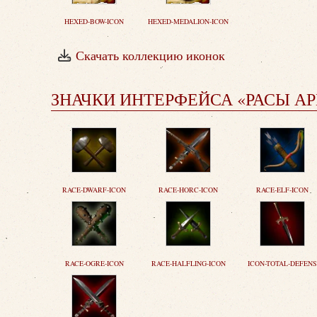
HEXED-BOW-ICON
HEXED-MEDALION-ICON
Скачать коллекцию иконок
ЗНАЧКИ ИНТЕРФЕЙСА «РАСЫ А
RACE-DWARF-ICON
RACE-HORC-ICON
RACE-ELF-ICON
RACE-OGRE-ICON
RACE-HALFLING-ICON
ICON-TOTAL-DEFENS