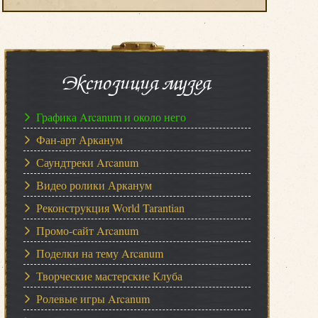
Экспозиция музея
Графика Arcanum и около него
Фан-арт Арканум
Саундтреки Arcanum
Видео ролики Арканум
Реконструкция World Tarantian
Промо-сайт Arcanum
Поделки на тему Arcanum
Творческие мастерские Клуба
Ролевые игры Arcanum