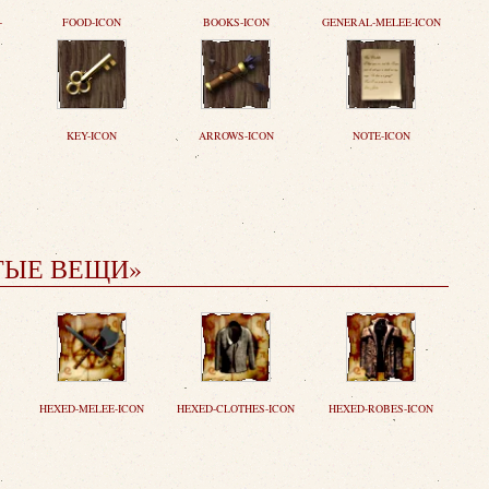
-
FOOD-ICON
BOOKS-ICON
GENERAL-MELEE-ICON
KEY-ICON
ARROWS-ICON
NOTE-ICON
ТЫЕ ВЕЩИ»
HEXED-MELEE-ICON
HEXED-CLOTHES-ICON
HEXED-ROBES-ICON