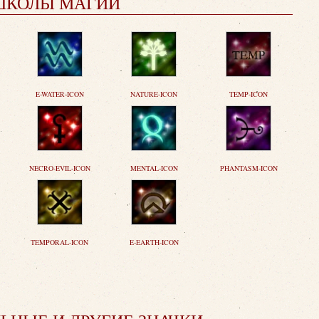
ШКОЛЫ МАГИИ
E-WATER-ICON
NATURE-ICON
TEMP-ICON
NECRO-EVIL-ICON
MENTAL-ICON
PHANTASM-ICON
TEMPORAL-ICON
E-EARTH-ICON