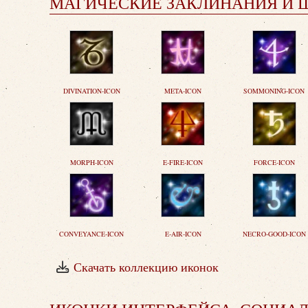
МАГИЧЕСКИЕ ЗАКЛИНАНИЯ И 
DIVINATION-ICON
META-ICON
SOMMONING-ICON
MORPH-ICON
E-FIRE-ICON
FORCE-ICON
CONVEYANCE-ICON
E-AIR-ICON
NECRO-GOOD-ICON
Скачать коллекцию иконок