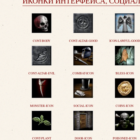
ИКОНКИ ИНТЕРФЕЙСА, СОЦИАЛ
CONT-BODY
CONT-ALTAR-GOOD
ICON-LAWFUL-GOOD
CONT-ALTAR-EVIL
COMBAT-ICON
BLESS-ICON
MONSTER-ICON
SOCIAL-ICON
COINS-ICON
CONT-PLANT
DOOR-ICON
POISONED-ICON