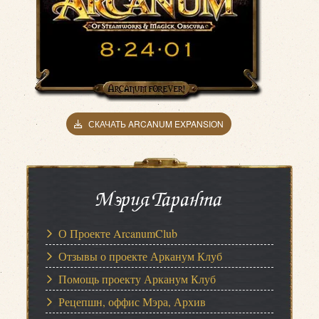
СКАЧАТЬ ARCANUM EXPANSION
Мэрия Таранта
О Проекте ArcanumClub
Отзывы о проекте Арканум Клуб
Помощь проекту Арканум Клуб
Рецепшн, оффис Мэра, Архив