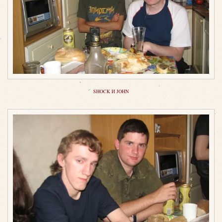
SHOCK И JOHN