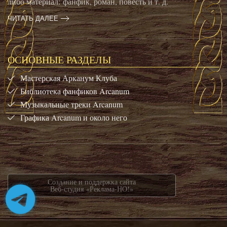
либо материал: фанфик, роман, повесть и т. д.
ЧИТАТЬ ДАЛЕЕ
ОСНОВНЫЕ РАЗДЕЛЫ
Мастерская Арканум Клуба
Библиотека фанфиков Arcanum
Музыкальные треки Arcanum
Графика Arcanum и около него
Создание и поддержка сайта
Веб-студия «Реклама-НО!»