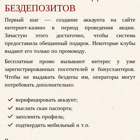
БЕЗДЕПОЗИТОВ
Первый шаг — создание аккаунта на сайте
интернет-казино в период проведения акции.
Зачастую этого достаточно, чтобы система
предоставила обещанный подарок. Некоторые клубы
выдают его только по промокоду.
Бесплатные промо вызывают интерес у уже
зарегистрированных посетителей и бонусхантеров.
Чтобы не выдавать бездепы им, операторы могут
потребовать дополнительно:
верифицировать аккаунт;
выслать скан паспорта;
заполнить профиль;
подтвердить мобильный и т.п.