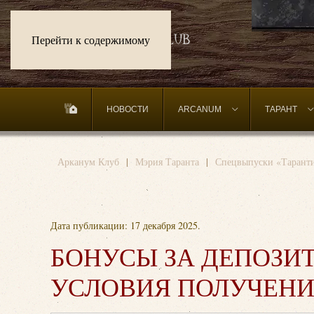
Перейти к содержимому
НОВОСТИ
ARCANUM
ТАРАНТ
Арканум Клуб
Мэрия Таранта
Спецвыпуски «Тарант
Дата публикации:
17 декабря 2025
.
БОНУСЫ ЗА ДЕПОЗИТ
УСЛОВИЯ ПОЛУЧЕН