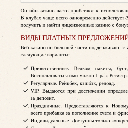
Онлайн-казино часто прибегают к использова
В клубах чаще всего одновременно действует 
получить и найти лицензионные казино с бону
ВИДЫ ПЛАТНЫХ ПРЕДЛОЖЕНИЙ
Веб-казино по большей части поддерживают с
следующие варианты:
Приветственные. Велком пакеты, бус
Воспользоваться ими можно 1 раз. Регистр
Регулярные. Рейкбек, кэшбэк, релоад.
VIP. Выдаются при достижении определе
за депозит.
Праздничные. Предоставляются к Новому
всего прибавка за пополнение счета и фри
Индивидуальные. Доступны только конкрет
Сетевые. Дарятся провайдерами за выполне