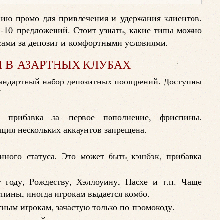
нию промо для привлечения и удержания клиентов.
3-10 предложений. Стоит узнать, какие типы можно
сами за депозит и комфортными условиями.
 В АЗАРТНЫХ КЛУБАХ
тандартный набор депозитных поощрений. Доступны
т, прибавка за первое пополнение, фриспины.
ация нескольких аккаунтов запрещена.
нного статуса. Это может быть кэшбэк, прибавка
 году, Рождеству, Хэллоуину, Пасхе и т.п. Чаще
спины, иногда игрокам выдается комбо.
ным игрокам, зачастую только по промокоду.
ние миссий, участие в викторинах и т.п.