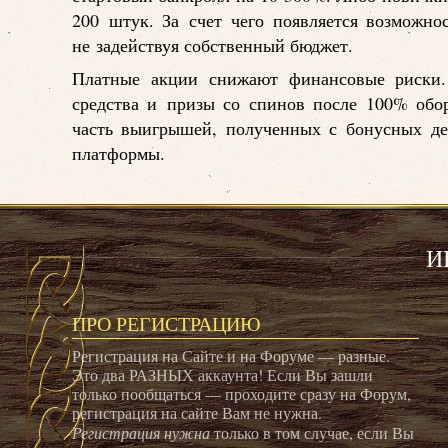
200 штук. За счет чего появляется возможно
не задействуя собственный бюджет.
Платные акции снижают финансовые риски.
средства и призы со спинов после 100% обор
часть выигрышей, полученных с бонусных де
платформы.
И
ПРО РЕГИСТРАЦИЮ
Регистрация на Сайте и на Форуме — разные.
Это два РАЗНЫХ аккаунта! Если Вы зашли
только пообщаться — проходите сразу на Форум,
регистрация на сайте Вам не нужна.
Регистрация нужна
только в том случае, если Вы