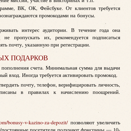
рамме, ВК, ОК, Фейсбуке. От клиентов требуется
 вознаграждаются промокодами на бонусы.
рживать интерес аудитории. В течение года она
 не пропускать их, рекомендуется подписаться
ять почту, указанную при регистрации.
ЫХ ПОДАРКОВ
 пополнения счета. Минимальная сумма для выдачи
вый вход. Иногда требуется активировать промокод.
твердить почту, телефон, верифицировать личность,
писаны в правилах к начислению поощрений.
.com/bonusy-v-kazino-za-depozit/
позволяют увеличить
и/постоянные посетители получают фриспины — 10-