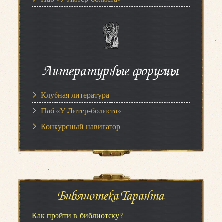
Литературные форумы
Клубная литература
Паб «У Литер-болиста»
Конкурсный навигатор
Библиотека Таранта
Как пройти в библиотеку?