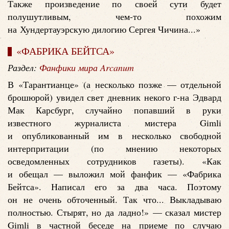
Также произведение по своей сути будет
полушутливым, чем-то похожим
на Хундертауэрскую дилогию Сергея Чичина...»
«ФАБРИКА БЕЙТСА»
Раздел:
Фанфики мира Arcanum
В «Тарантианце» (а несколько позже — отдельной
брошюрой) увидел свет дневник некого г-на Эдвард
Мак Карсбург, случайно попавший в руки
известного журналиста мистера Gimli
и опубликованный им в несколько свободной
интерпритации (по мнению некоторых
осведомленных сотрудников газеты). «Как
и обещал — выложил мой фанфик — «Фабрика
Бейтса». Написал его за два часа. Поэтому
он не очень обточенный. Так что... Выкладываю
полностью. Стырят, но да ладно!» — сказал мистер
Gimli в частной беседе на приеме по случаю